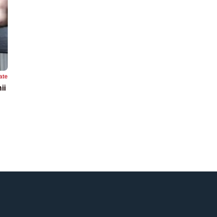
ate
ii