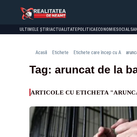
ULTIMELE ȘTIRI
ACTUALITATE
POLITICA
ECONOMIE
SOCIAL
SA
Acasă
Etichete
Etichete care încep cu A
arunc
Tag: aruncat de la b
ARTICOLE CU ETICHETA "ARUNC