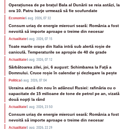
Operațiunea de pe brațul Bala al Dunării se reia astăzi, la
ora 10. Patru barje urmează să fie scufundate
Economie
6 aug. 2026, 07:32
Consum uriaș de energie miercuri seară: România a fost
nevoită să importe aproape o treime din necesar
Actualitate
6 aug. 2026, 07:15
Toate marile orașe din Italia intră sub alertă roșie de
caniculă. Temperaturile se apropie de 40 de grade
Actualitate
6 aug. 2026, 07:12
Sărbătoarea zilei, joi, 6 august: Schimbarea la Față a
Domnului. Cruce roșie în calendar și dezlegare la pește
Politica
6 aug. 2026, 07:04
Ucraina atacă din nou în adâncul Rusiei: rafinăria cu o
capacitate de 15 milioane de tone de petrol pe an, vizată
două nopți la rând
Actualitate
5 aug. 2026, 23:50
Consum uriaș de energie miercuri seară: România a fost
nevoită să importe aproape o treime din necesar
Actualitate
5 aug. 2026, 22:29