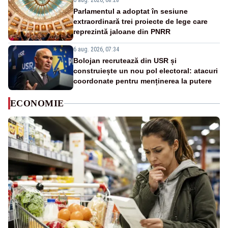
6 aug. 2026, 08:28
Parlamentul a adoptat în sesiune
extraordinară trei proiecte de lege care
reprezintă jaloane din PNRR
6 aug. 2026, 07:34
Bolojan recrutează din USR și
construiește un nou pol electoral: atacuri
coordonate pentru menținerea la putere
ECONOMIE