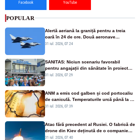
Facebook
YouTube
POPULAR
Alertă aeriană la graniță pentru a treia
oară în 24 de ore. Două aeronave
Eurofighter britanice au fost ridicate de la
31 iul. 2026, 07:24
sol
SANITAS: Niciun scenariu favorabil
pentru angajații din sănătate în proiectul
Legii salarizării
31 iul. 2026, 07:29
ANM a emis cod galben și cod portocaliu
de caniculă. Temperaturile urcă până la 38
de grade, iar nopțile devin tropicale
31 iul. 2026, 07:39
Atac fără precedent al Rusiei. O fabrică de
drone din Kiev deținută de o companie
americană, distrusă de o rachetă
31 iul. 2026, 07:40