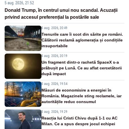
5 aug. 2026, 21:52
Donald Trump, în centrul unui nou scandal. Acuzații
privind accesul preferențial la postările sale
5 aug. 2026, 20:49
Trenurile care îi scot din sărite pe români.
Călătorii reclamă aglomerația și condițiile
insuportabile
5 aug. 2026, 20:19
Un fragment dintr-o rachetă SpaceX s-a
prăbușit pe Lună. Ce au aflat cercetătorii
după impact
5 aug. 2026, 19:54
Măsuri de economisire a energiei în
România. Magazinele sting reclamele, iar
autoritățile reduc consumul
5 aug. 2026, 19:29
Reacția lui Cristi Chivu după 1-1 cu AC
Milan. Ce a spus despre jocul echipei