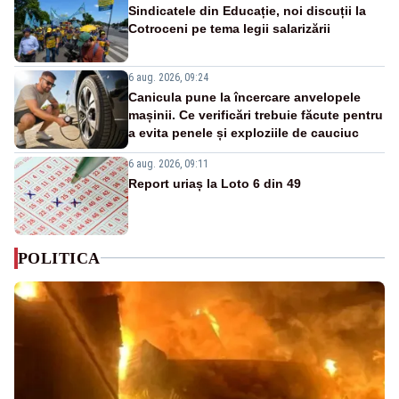
Sindicatele din Educație, noi discuții la
Cotroceni pe tema legii salarizării
6 aug. 2026, 09:24
Canicula pune la încercare anvelopele
mașinii. Ce verificări trebuie făcute pentru
a evita penele și exploziile de cauciuc
6 aug. 2026, 09:11
Report uriaș la Loto 6 din 49
POLITICA