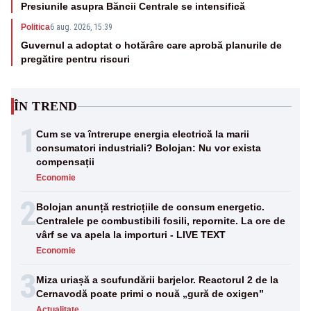
Presiunile asupra Băncii Centrale se intensifică
Politica
6 aug. 2026, 15:39
Guvernul a adoptat o hotărâre care aprobă planurile de
pregătire pentru riscuri
ÎN TREND
1
Cum se va întrerupe energia electrică la marii
consumatori industriali? Bolojan: Nu vor exista
compensații
Economie
2
Bolojan anunță restricțiile de consum energetic.
Centralele pe combustibili fosili, repornite. La ore de
vârf se va apela la importuri - LIVE TEXT
Economie
3
Miza uriașă a scufundării barjelor. Reactorul 2 de la
Cernavodă poate primi o nouă „gură de oxigen”
Actualitate