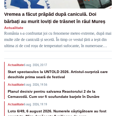
Vremea a făcut prăpăd după caniculă. Doi
bărbați au murit loviți de trăsnet în râul Mureș
Actualitate
România s-a confruntat joi cu fenomene meteo extreme, după mai
multe zile de caniculă și secetă. În timp ce vestul țării a ieșit din
ultima zi de cod roșu de temperaturi sufocante, în numeroase
județe din centru, nord și sud au fost emise avertizări de vijelii,
descărcări electrice și ploi torențiale.
Actualitate
6 aug. 2026, 20:17
Start spectaculos la UNTOLD 2026. Artistul-surpriză care
deschide prima seară de festival
Actualitate
6 aug. 2026, 19:56
Planul decisiv pentru salvarea Reactorului 2 de la
Cernavodă. Cum vor fi scufundate barjele în Dunăre
Actualitate
6 aug. 2026, 19:19
Loto 6/49, 6 august 2026. Numerele câștigătoare au fost