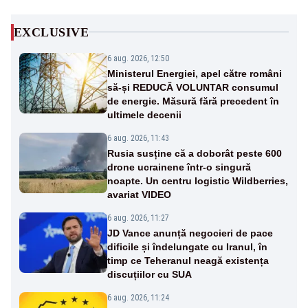
EXCLUSIVE
6 aug. 2026, 12:50
Ministerul Energiei, apel către români
să-și REDUCĂ VOLUNTAR consumul
de energie. Măsură fără precedent în
ultimele decenii
6 aug. 2026, 11:43
Rusia susține că a doborât peste 600
drone ucrainene într-o singură
noapte. Un centru logistic Wildberries,
avariat VIDEO
6 aug. 2026, 11:27
JD Vance anunță negocieri de pace
dificile și îndelungate cu Iranul, în
timp ce Teheranul neagă existența
discuțiilor cu SUA
6 aug. 2026, 11:24