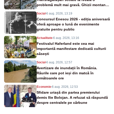
problemă mult mai gravă. Ghizii montani:
„Nu este un caz izolat”
Social
-
6 aug. 2026, 13:19
Concursul Enescu 2026 - ediția aniversară
oferă aproape o lună de evenimente
gratuite pentru public
Actualitate
-
6 aug. 2026, 13:16
Festivalul Haferland este cea mai
importantă manifestare dedicată culturii
săsești
Social
-
6 aug. 2026, 12:57
Avertizare de inundații în România.
Râurile care pot ieși din matcă în
următoarele ore
Economie
-
6 aug. 2026, 12:53
Sfidare uriașă din partea premierului
demis Ilie Bolojan. A refuzat să răspundă
despre centralele pe cărbune