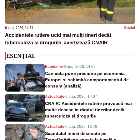
6 aug. 2026, 14:31
Social
Accidentele rutiere ucid mai mulți tineri decât
tuberculoza și drogurile, avertizează CNAIR
ESENȚIAL
Economie
-
6 aug. 2026, 14:09
Canicula pune presiune pe economia
Europei și schimbă comportamentul de
consum (analiză)
Actualitate
-
6 aug. 2026, 14:07
CNAIR: Accidentele rutiere provoacă mai
multe decese în rândul tinerilor decât
tuberculoza și drogurile
Actualitate
-
6 aug. 2026, 13:48
Scandalul inimii desenate pe
Transfăgărășan scoate la iveală o