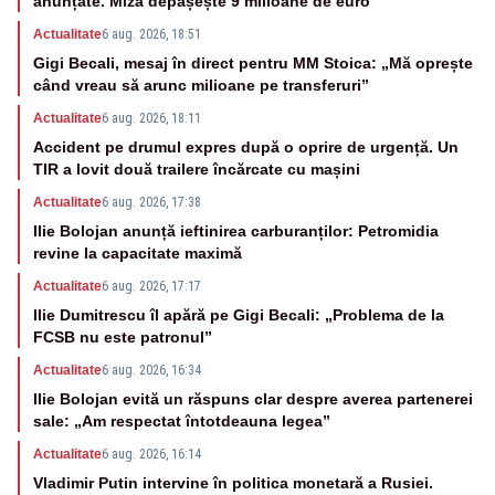
anunțate. Miza depășește 9 milioane de euro
Actualitate
6 aug. 2026, 18:51
Gigi Becali, mesaj în direct pentru MM Stoica: „Mă oprește
când vreau să arunc milioane pe transferuri”
Actualitate
6 aug. 2026, 18:11
Accident pe drumul expres după o oprire de urgență. Un
TIR a lovit două trailere încărcate cu mașini
Actualitate
6 aug. 2026, 17:38
Ilie Bolojan anunță ieftinirea carburanților: Petromidia
revine la capacitate maximă
Actualitate
6 aug. 2026, 17:17
Ilie Dumitrescu îl apără pe Gigi Becali: „Problema de la
FCSB nu este patronul”
Actualitate
6 aug. 2026, 16:34
Ilie Bolojan evită un răspuns clar despre averea partenerei
sale: „Am respectat întotdeauna legea”
Actualitate
6 aug. 2026, 16:14
Vladimir Putin intervine în politica monetară a Rusiei.