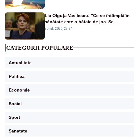
rusească
Lia Olguța Vasilescu: ”Ce se întâmplă în
sănătate este o bătaie de joc. Se
guvernează extraordinar de prost”
30 iul. 2026, 23:24
CATEGORII POPULARE
Actualitate
Politica
Economie
Social
Sport
Sanatate