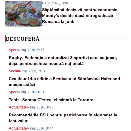
6 aug. 2026, 08:07
Săptămână decisivă pentru economie:
Moody’s decide dacă retrogradează
România la junk
DESCOPERĂ
Sport
6 aug. 2026, 09:17
Rugby: Federația a naturalizat 3 sportivi care au jucat,
deja, pentru echipa noastră națională
Social
6 aug. 2026, 09:14
Cea de-a 14-a ediție a Festivalului Săptămâna Haferland
începe astăzi
Sport
6 aug. 2026, 08:31
Tenis: Sorana Cîrstea, eliminată la Toronto
Actualitate
6 aug. 2026, 08:25
Recomandările DSU pentru participarea în siguranță la
festivaluri
Actualitate
6 aug. 2026, 08:14