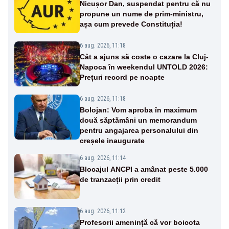
Nicușor Dan, suspendat pentru că nu
propune un nume de prim-ministru,
așa cum prevede Constituția!
6 aug. 2026, 11:18
Cât a ajuns să coste o cazare la Cluj-
Napoca în weekendul UNTOLD 2026:
Prețuri record pe noapte
6 aug. 2026, 11:18
Bolojan: Vom aproba în maximum
două săptămâni un memorandum
pentru angajarea personalului din
creșele inaugurate
6 aug. 2026, 11:14
Blocajul ANCPI a amânat peste 5.000
de tranzacții prin credit
6 aug. 2026, 11:12
Profesorii amenință că vor boicota