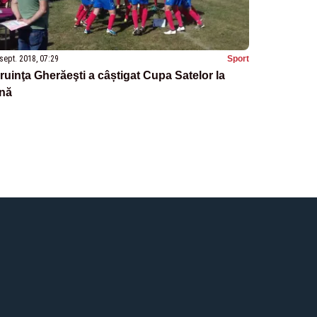
sept. 2018, 07:29
Sport
ruinţa Gherăeşti a câștigat Cupa Satelor la
ină