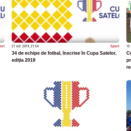
ort
21 oct. 2019, 21:54
Sport
15 
34 de echipe de fotbal, înscrise în Cupa Satelor,
Cu
ediția 2019
pr
re