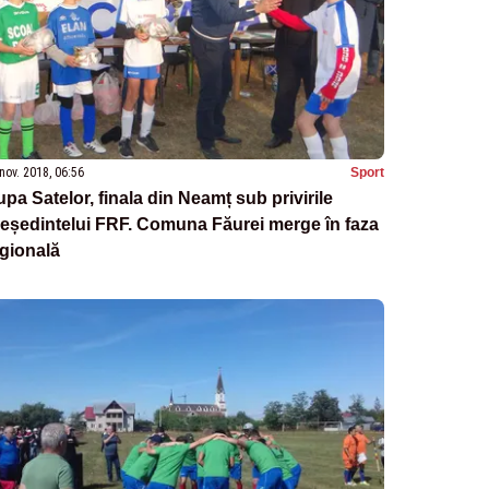
nov. 2018, 06:56
Sport
pa Satelor, finala din Neamț sub privirile
eședintelui FRF. Comuna Făurei merge în faza
gională