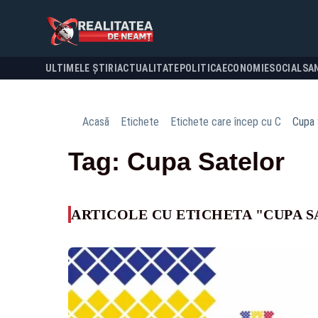
ULTIMELE ȘTIRI
ACTUALITATE
POLITICA
ECONOMIE
SOCIAL
SA
Acasă
Etichete
Etichete care încep cu C
Cupa 
Tag: Cupa Satelor
ARTICOLE CU ETICHETA "CUPA 