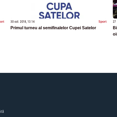
ort
30 oct. 2018, 13:14
Sport
27 
Primul turneu al semifinalelor Cupei Satelor
Bi
o
ită