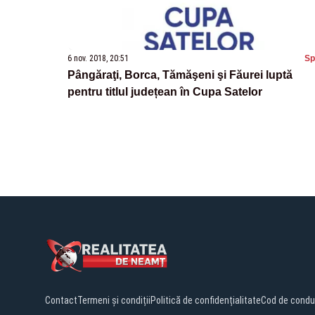
6 nov. 2018, 20:51
Sp
Pângăraţi, Borca, Tămăşeni şi Făurei luptă
pentru titlul județean în Cupa Satelor
Contact
Termeni și condiții
Politică de confidențialitate
Cod de condu