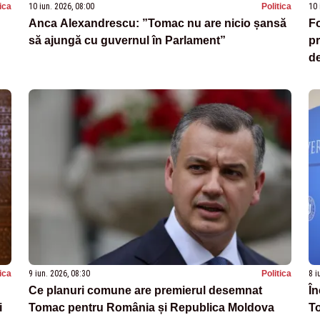
tica
10 iun. 2026, 08:00
Politica
10 
Anca Alexandrescu: ”Tomac nu are nicio șansă
F
să ajungă cu guvernul în Parlament”
pr
d
tica
9 iun. 2026, 08:30
Politica
8 i
Ce planuri comune are premierul desemnat
Î
i
Tomac pentru România și Republica Moldova
To