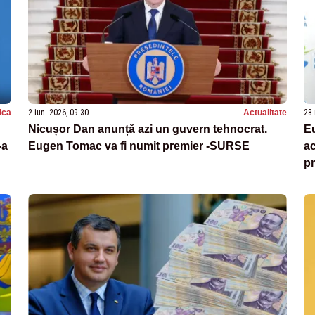
tica
2 iun. 2026, 09:30
Actualitate
28 
Nicușor Dan anunță azi un guvern tehnocrat.
Eu
-a
Eugen Tomac va fi numit premier -SURSE
ac
p