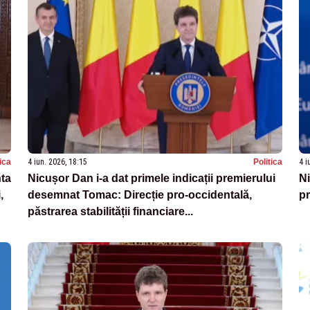
tica
4 iun. 2026, 18:15
Politica
4 i
ta
Nicușor Dan i-a dat primele indicații premierului
Ni
,
desemnat Tomac: Direcție pro-occidentală,
pr
păstrarea stabilității financiare...