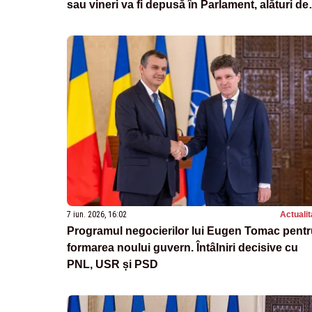
sau vineri va fi depusă în Parlament, alături de
programul de guvernare
7 iun. 2026, 16:02
Actualit
Programul negocierilor lui Eugen Tomac pentr
formarea noului guvern. Întâlniri decisive cu
PNL, USR și PSD