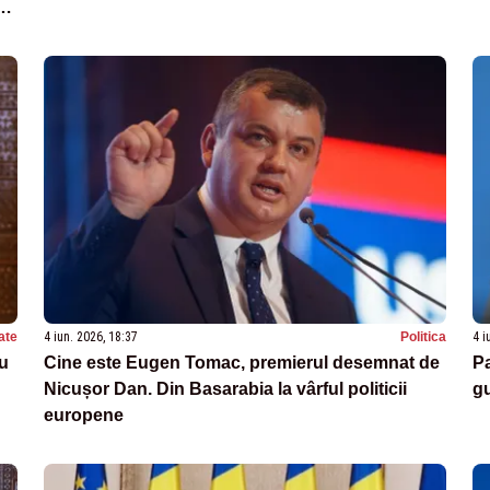
ate
4 iun. 2026, 18:37
Politica
4 i
u
Cine este Eugen Tomac, premierul desemnat de
Pa
Nicușor Dan. Din Basarabia la vârful politicii
g
europene