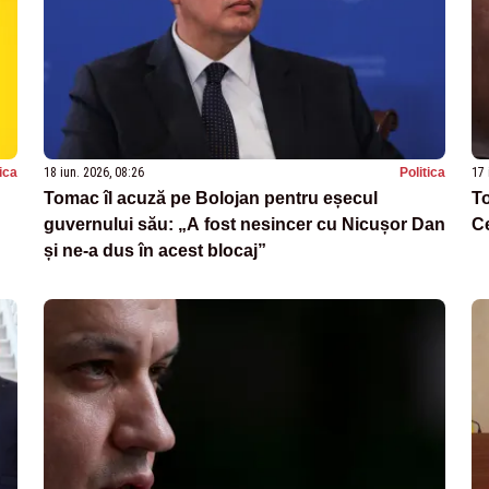
tica
18 iun. 2026, 08:26
Politica
17 
Tomac îl acuză pe Bolojan pentru eșecul
To
guvernului său: „A fost nesincer cu Nicușor Dan
Ce
și ne-a dus în acest blocaj”