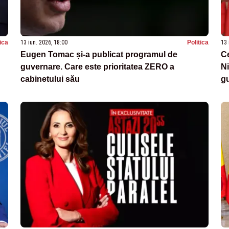
tica
13 iun. 2026, 18:00
Politica
13 
Eugen Tomac și-a publicat programul de
Ce
guvernare. Care este prioritatea ZERO a
Ni
cabinetului său
gu