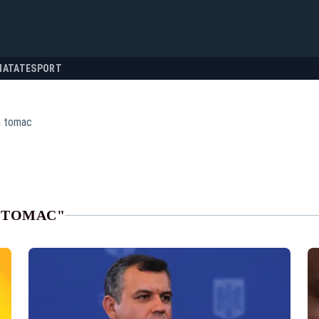
NATATE
SPORT
n tomac
N TOMAC"