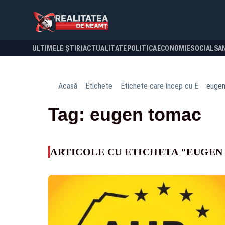
ULTIMELE ȘTIRI
ACTUALITATE
POLITICA
ECONOMIE
SOCIAL
SA
Acasă
Etichete
Etichete care încep cu E
euge
Tag: eugen tomac
ARTICOLE CU ETICHETA "EUGE