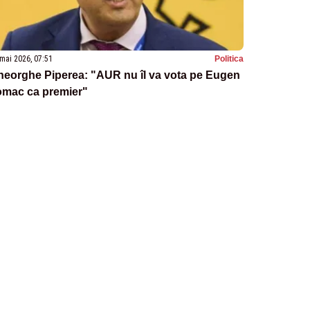
mai 2026, 07:51
Politica
heorghe Piperea: "AUR nu îl va vota pe Eugen
omac ca premier"