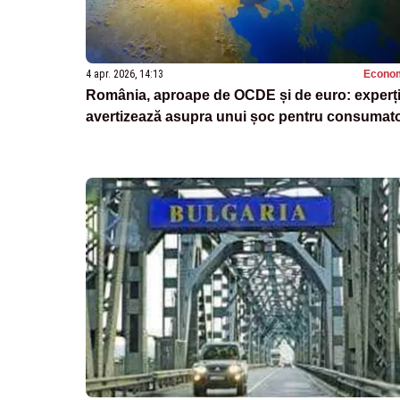
4 apr. 2026, 14:13
Econo
România, aproape de OCDE și de euro: experți
avertizează asupra unui șoc pentru consumato