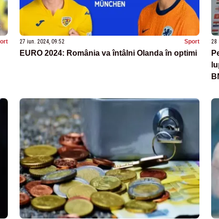
ort
27 iun. 2024, 09:52
Sport
28 
EURO 2024: România va întâlni Olanda în optimi
P
lu
B