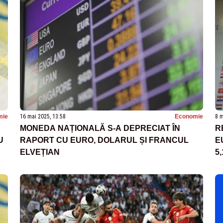
mie
16 mai 2025, 13:58
Economie
8 m
MONEDA NAȚIONALĂ S-A DEPRECIAT ÎN
R
U
RAPORT CU EURO, DOLARUL ȘI FRANCUL
E
ELVEȚIAN
5,