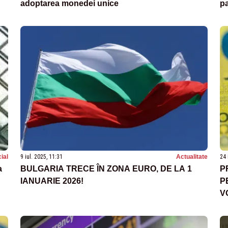
adoptarea monedei unice
p
ial
9 iul. 2025, 11:31
Actualitate
24 
a
BULGARIA TRECE ÎN ZONA EURO, DE LA 1
P
IANUARIE 2026!
P
V