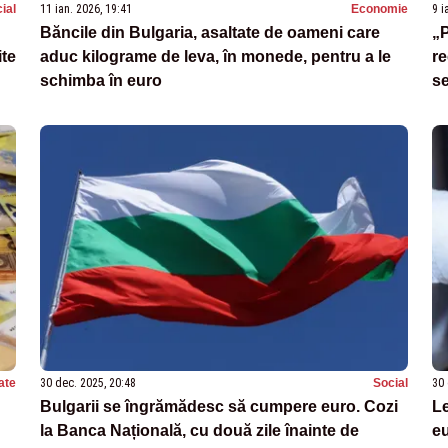
ial
11 ian. 2026, 19:41
Economie
9 i
Băncile din Bulgaria, asaltate de oameni care
„P
te
aduc kilograme de leva, în monede, pentru a le
re
schimba în euro
se
ate
30 dec. 2025, 20:48
Social
30 
Bulgarii se îngrămădesc să cumpere euro. Cozi
Le
la Banca Națională, cu două zile înainte de
eu