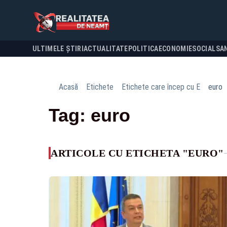
ULTIMELE ȘTIRI
ACTUALITATE
POLITICA
ECONOMIE
SOCIAL
SA
Acasă
Etichete
Etichete care încep cu E
euro
Tag: euro
ARTICOLE CU ETICHETA "EURO"