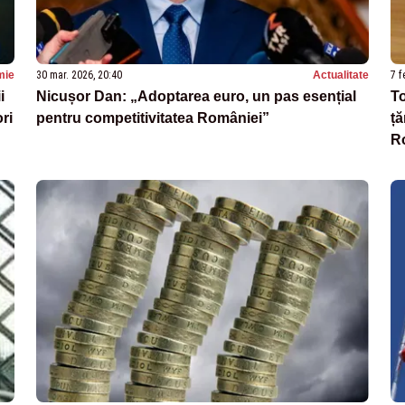
mie
30 mar. 2026, 20:40
Actualitate
7 f
i
Nicușor Dan: „Adoptarea euro, un pas esențial
To
ri
pentru competitivitatea României”
ță
R