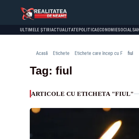
ULTIMELE ȘTIRI
ACTUALITATE
POLITICA
ECONOMIE
SOCIAL
SA
Acasă
Etichete
Etichete care încep cu F
fiul
Tag: fiul
ARTICOLE CU ETICHETA "FIUL"