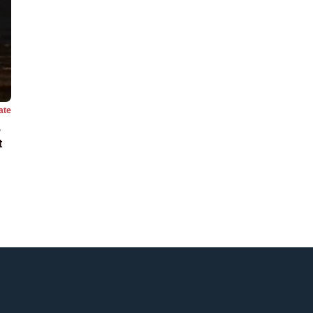
ate
,
t