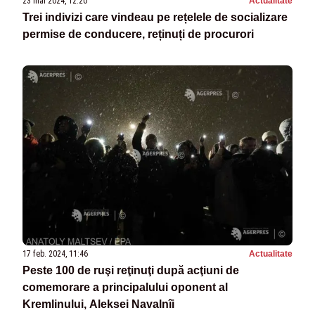
23 mai 2024, 12:20
Actualitate
Trei indivizi care vindeau pe rețelele de socializare
permise de conducere, reținuți de procurori
17 feb. 2024, 11:46
Actualitate
Peste 100 de ruşi reţinuţi după acţiuni de
comemorare a principalului oponent al
Kremlinului, Aleksei Navalnîi