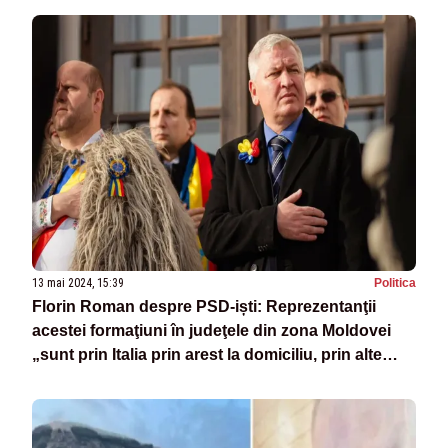
13 mai 2024, 15:39
Politica
Florin Roman despre PSD-iști: Reprezentanţii
acestei formaţiuni în judeţele din zona Moldovei
„sunt prin Italia prin arest la domiciliu, prin alte
locuri”, în timp ce candidaţii PNL sunt „pe stradă,
muncesc”