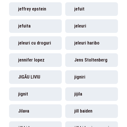
jeffrey epstein
jefuit
jefuita
jeleuri
jeleuri cu droguri
jeleuri haribo
jennifer lopez
Jens Stoltenberg
JIGĂU LIVIU
jigniri
jignit
jijila
Jilava
jill baiden