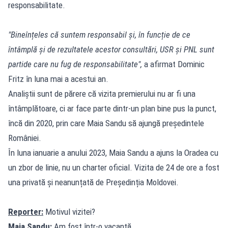
responsabilitate.
"Bineînțeles că suntem responsabil și, în funcție de ce
întâmplă și de rezultatele acestor consultări, USR și PNL sunt
partide care nu fug de responsabilitate",
a afirmat Dominic
Fritz în luna mai a acestui an.
Analiștii sunt de părere că vizita premierului nu ar fi una
întâmplătoare, ci ar face parte dintr-un plan bine pus la punct,
încă din 2020, prin care Maia Sandu să ajungă președintele
României.
În luna ianuarie a anului 2023, Maia Sandu a ajuns la Oradea cu
un zbor de linie, nu un charter oficial. Vizita de 24 de ore a fost
una privată și neanunțată de Președinția Moldovei.
Reporter:
Motivul vizitei?
Maia Sandu:
Am fost într-o vacanță.