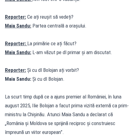
Reporter:
Ce ați reușit să vedeți?
Maia Sandu:
Partea centrală a orașului.
Reporter:
La primărie ce ați făcut?
Maia Sandu:
L-am văzut pe dl primar și am discutat.
Reporter:
Și cu dl Bolojan ați vorbit?
Maia Sandu:
Și cu dl Bolojan.
La scurt timp după ce a ajuns premier al României, în luna
august 2025, Ilie Bolojan a facut prima vizită externă ca prim-
ministru la Chișinău. Atunci Maia Sandu a declarat că
„România și Moldova se sprijină reciproc și construiesc
împreună un viitor european”.