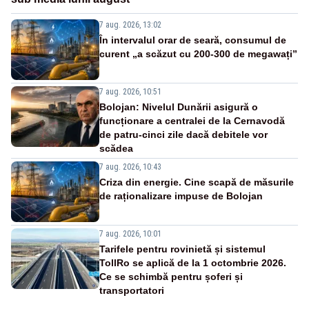
7 aug. 2026, 13:02
În intervalul orar de seară, consumul de
curent „a scăzut cu 200-300 de megawați”
7 aug. 2026, 10:51
Bolojan: Nivelul Dunării asigură o
funcționare a centralei de la Cernavodă
de patru-cinci zile dacă debitele vor
scădea
7 aug. 2026, 10:43
Criza din energie. Cine scapă de măsurile
de raționalizare impuse de Bolojan
7 aug. 2026, 10:01
Tarifele pentru rovinietă și sistemul
TollRo se aplică de la 1 octombrie 2026.
Ce se schimbă pentru șoferi și
transportatori