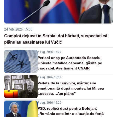
24 feb. 2026, 15:50
Complot dejucat în Serbia: doi bărbați, suspectați că
plănuiau asasinarea lui Vučić
7 aug. 2026, 16:29
Pericol uriaș pe Autostrada Soarelui.
Obiecte metalice capcană, găsite pe
carosabil. Avertisment CNAIR
7 aug. 2026, 15:38
Vedeta de la Survivor, mărturisire
emoționantă după moartea lui Mircea
Lucescu: „Am plâns”
7 aug. 2026, 15:26
PSD, replică dură pentru Bolojan:
„România este într-o situație de forță