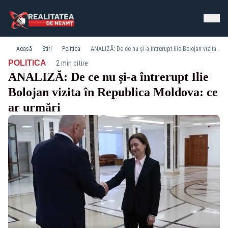
Acasă
Știri
Politica
ANALIZĂ: De ce nu și-a întrerupt Ilie Bolojan vizita în Republica Moldova: ce ar urmări
·
POLITICA
2 min citire
ANALIZĂ: De ce nu și-a întrerupt Ilie
Bolojan vizita în Republica Moldova: ce
ar urmări