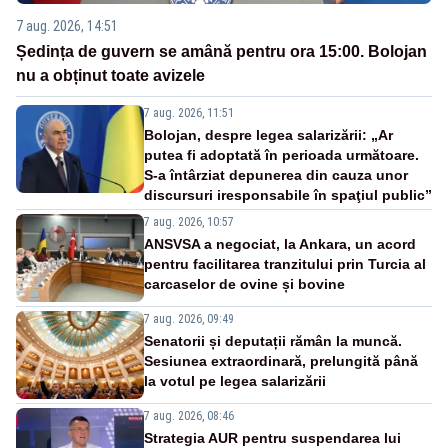
7 aug. 2026, 14:51
Ședința de guvern se amână pentru ora 15:00. Bolojan
nu a obținut toate avizele
7 aug. 2026, 11:51
Bolojan, despre legea salarizării: „Ar
putea fi adoptată în perioada următoare.
S-a întârziat depunerea din cauza unor
discursuri iresponsabile în spaţiul public”
7 aug. 2026, 10:57
ANSVSA a negociat, la Ankara, un acord
pentru facilitarea tranzitului prin Turcia al
carcaselor de ovine și bovine
7 aug. 2026, 09:49
Senatorii și deputații rămân la muncă.
Sesiunea extraordinară, prelungită până
la votul pe legea salarizării
7 aug. 2026, 08:46
Strategia AUR pentru suspendarea lui