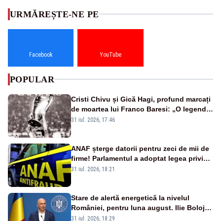
URMĂREȘTE-NE PE
Facebook
YouTube
POPULAR
Cristi Chivu și Gică Hagi, profund marcați
de moartea lui Franco Baresi: „O legendă
a fotbalului mondial”
31 iul. 2026, 17:46
ANAF șterge datorii pentru zeci de mii de
firme! Parlamentul a adoptat legea privind
amnistia fiscală
31 iul. 2026, 18:21
Stare de alertă energetică la nivelul
României, pentru luna august. Ilie Bolojan
a anunțat importuri și posibile restricții –
31 iul. 2026, 18:29