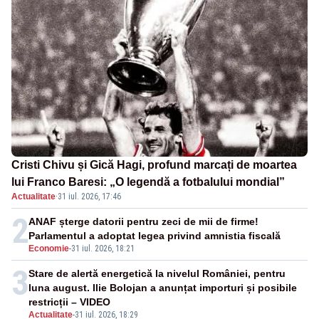
Cristi Chivu și Gică Hagi, profund marcați de moartea
lui Franco Baresi: „O legendă a fotbalului mondial”
Actualitate
·
31 iul. 2026, 17:46
2
ANAF șterge datorii pentru zeci de mii de firme!
Parlamentul a adoptat legea privind amnistia fiscală
Economie
-
31 iul. 2026, 18:21
3
Stare de alertă energetică la nivelul României, pentru
luna august. Ilie Bolojan a anunțat importuri și posibile
restricții – VIDEO
Actualitate
-
31 iul. 2026, 18:29