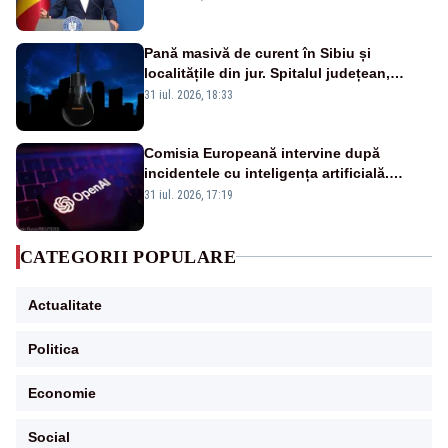
VIDEO
Pană masivă de curent în Sibiu și
localitățile din jur. Spitalul județean,
semafoarele, rețelele de telefonie, grav
31 iul. 2026, 18:33
afectate
Comisia Europeană intervine după
incidentele cu inteligența artificială.
OpenAI și Anthropic, vizate
31 iul. 2026, 17:19
CATEGORII POPULARE
Actualitate
Politica
Economie
Social