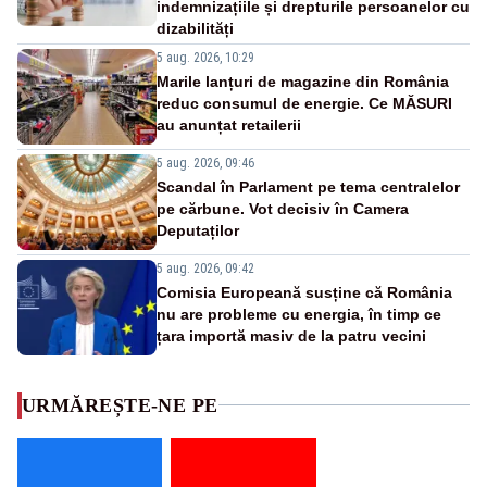
indemnizațiile și drepturile persoanelor cu
dizabilități
5 aug. 2026, 10:29
Marile lanțuri de magazine din România
reduc consumul de energie. Ce MĂSURI
au anunțat retailerii
5 aug. 2026, 09:46
Scandal în Parlament pe tema centralelor
pe cărbune. Vot decisiv în Camera
Deputaților
5 aug. 2026, 09:42
Comisia Europeană susține că România
nu are probleme cu energia, în timp ce
țara importă masiv de la patru vecini
URMĂREȘTE-NE PE