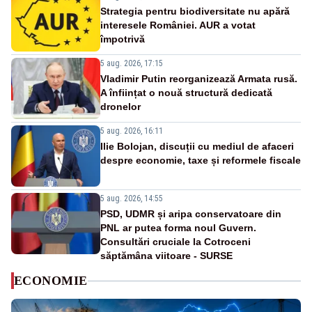
Strategia pentru biodiversitate nu apără
interesele României. AUR a votat
împotrivă
5 aug. 2026, 17:15
Vladimir Putin reorganizează Armata rusă.
A înființat o nouă structură dedicată
dronelor
5 aug. 2026, 16:11
Ilie Bolojan, discuții cu mediul de afaceri
despre economie, taxe și reformele fiscale
5 aug. 2026, 14:55
PSD, UDMR și aripa conservatoare din
PNL ar putea forma noul Guvern.
Consultări cruciale la Cotroceni
săptămâna viitoare - SURSE
ECONOMIE