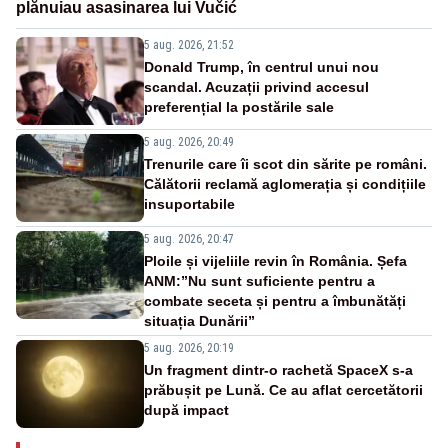
plănuiau asasinarea lui Vučić
5 aug. 2026, 21:52
Donald Trump, în centrul unui nou
scandal. Acuzații privind accesul
preferențial la postările sale
5 aug. 2026, 20:49
Trenurile care îi scot din sărite pe români.
Călătorii reclamă aglomerația și condițiile
insuportabile
5 aug. 2026, 20:47
Ploile și vijeliile revin în România. Șefa
ANM:”Nu sunt suficiente pentru a
combate seceta și pentru a îmbunătăți
situația Dunării”
5 aug. 2026, 20:19
Un fragment dintr-o rachetă SpaceX s-a
prăbușit pe Lună. Ce au aflat cercetătorii
după impact