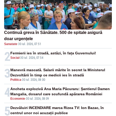
Continuă greva în Sănătate. 500 de spitale asigură
doar urgențele
Sanatate
·
30 iul. 2026, 07:51
2
Fermierii ies în stradă, astăzi, în fața Guvernului!
Social
-
30 iul. 2026, 07:54
3
Manevră mascată. Salarii mărite în secret la Ministerul
Dezvoltării în timp ce medicii ies în stradă
Politica
-
30 iul. 2026, 08:00
4
Ancheta explozivă Ana Maria Păcuraru: Șantierul Damen
Mangalia, dosarul care scufundă apărarea României
Economie
-
30 iul. 2026, 08:09
5
Dezvăluiri INCENDIARE marca Rizea TV: Ion Bazac, în
centrul unor noi acuzații publice