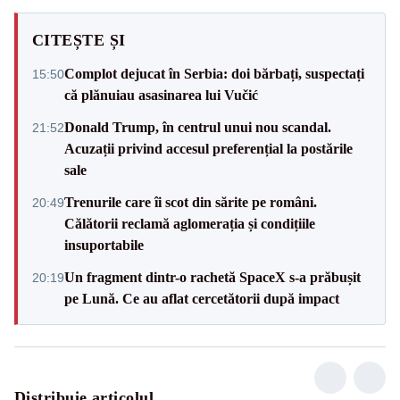
CITEȘTE ȘI
Complot dejucat în Serbia: doi bărbați, suspectați
15:50
că plănuiau asasinarea lui Vučić
Donald Trump, în centrul unui nou scandal.
21:52
Acuzații privind accesul preferențial la postările
sale
Trenurile care îi scot din sărite pe români.
20:49
Călătorii reclamă aglomerația și condițiile
insuportabile
Un fragment dintr-o rachetă SpaceX s-a prăbușit
20:19
pe Lună. Ce au aflat cercetătorii după impact
Distribuie articolul