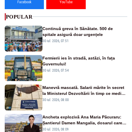
Facebook
YouTube
POPULAR
Continuă greva în Sănătate. 500 de
spitale asigură doar urgențele
30 iul. 2026, 07:51
Fermierii ies în stradă, astăzi, în fața
Guvernului!
30 iul. 2026, 07:54
Manevră mascată. Salarii mărite în secret
la Ministerul Dezvoltării în timp ce medicii
ies în stradă
30 iul. 2026, 08:00
Ancheta explozivă Ana Maria Păcuraru:
Șantierul Damen Mangalia, dosarul care
scufundă apărarea României
30 iul. 2026, 08:09