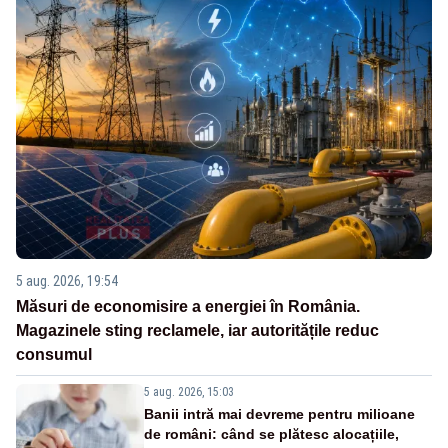
5 aug. 2026, 19:54
Măsuri de economisire a energiei în România.
Magazinele sting reclamele, iar autoritățile reduc
consumul
5 aug. 2026, 15:03
Banii intră mai devreme pentru milioane
de români: când se plătesc alocațiile,