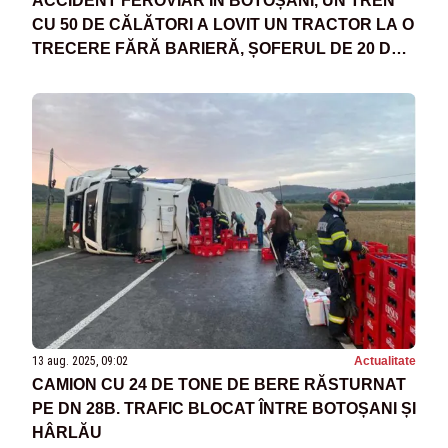
ACCIDENT FEROVIAR ÎN BOTOȘANI, UN TREN
CU 50 DE CĂLĂTORI A LOVIT UN TRACTOR LA O
TRECERE FĂRĂ BARIERĂ, ȘOFERUL DE 20 DE
ANI A AJUNS LA SPITAL
13 aug. 2025, 09:02
Actualitate
CAMION CU 24 DE TONE DE BERE RĂSTURNAT
PE DN 28B. TRAFIC BLOCAT ÎNTRE BOTOȘANI ȘI
HÂRLĂU