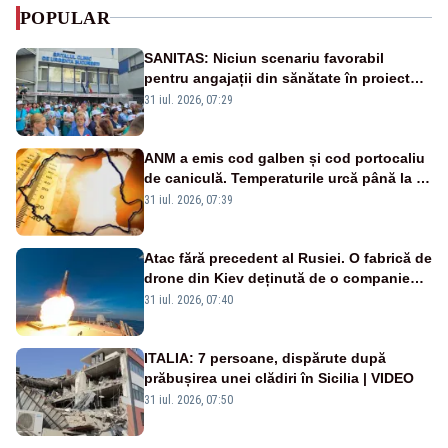
POPULAR
SANITAS: Niciun scenariu favorabil
pentru angajații din sănătate în proiectul
Legii salarizării
31 iul. 2026, 07:29
ANM a emis cod galben și cod portocaliu
de caniculă. Temperaturile urcă până la 38
de grade, iar nopțile devin tropicale
31 iul. 2026, 07:39
Atac fără precedent al Rusiei. O fabrică de
drone din Kiev deținută de o companie
americană, distrusă de o rachetă
31 iul. 2026, 07:40
rusească
ITALIA: 7 persoane, dispărute după
prăbușirea unei clădiri în Sicilia | VIDEO
31 iul. 2026, 07:50