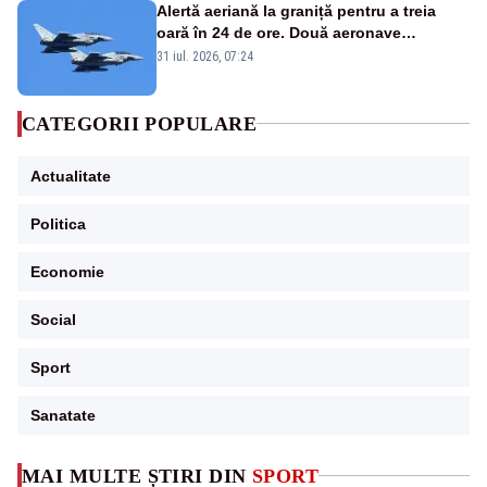
Alertă aeriană la graniță pentru a treia
oară în 24 de ore. Două aeronave
Eurofighter britanice au fost ridicate de la
31 iul. 2026, 07:24
sol
CATEGORII POPULARE
Actualitate
Politica
Economie
Social
Sport
Sanatate
MAI MULTE ȘTIRI DIN
SPORT