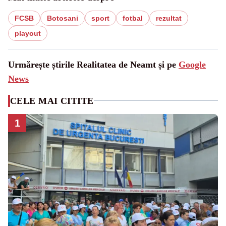
FCSB
Botosani
sport
fotbal
rezultat
playout
Urmărește știrile Realitatea de Neamt și pe
Google
News
CELE MAI CITITE
1