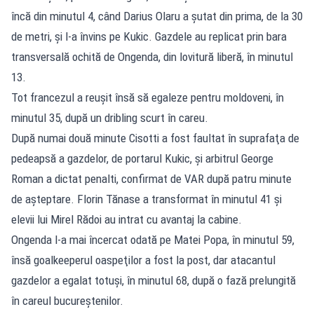
încă din minutul 4, când Darius Olaru a şutat din prima, de la 30
de metri, şi l-a învins pe Kukic. Gazdele au replicat prin bara
transversală ochită de Ongenda, din lovitură liberă, în minutul
13.
Tot francezul a reuşit însă să egaleze pentru moldoveni, în
minutul 35, după un dribling scurt în careu.
După numai două minute Cisotti a fost faultat în suprafaţa de
pedeapsă a gazdelor, de portarul Kukic, şi arbitrul George
Roman a dictat penalti, confirmat de VAR după patru minute
de aşteptare. Florin Tănase a transformat în minutul 41 şi
elevii lui Mirel Rădoi au intrat cu avantaj la cabine.
Ongenda l-a mai încercat odată pe Matei Popa, în minutul 59,
însă goalkeeperul oaspeţilor a fost la post, dar atacantul
gazdelor a egalat totuşi, în minutul 68, după o fază prelungită
în careul bucureştenilor.