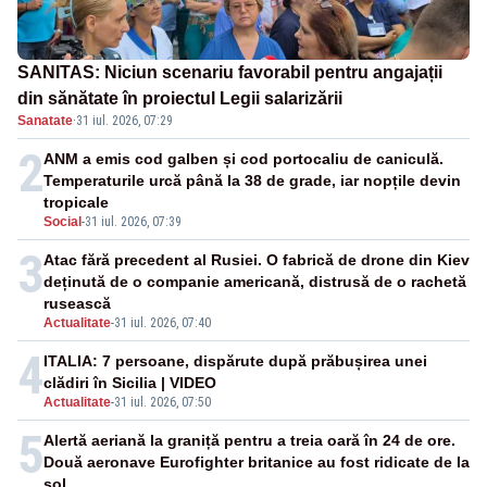
SANITAS: Niciun scenariu favorabil pentru angajații
din sănătate în proiectul Legii salarizării
Sanatate
·
31 iul. 2026, 07:29
2
ANM a emis cod galben și cod portocaliu de caniculă.
Temperaturile urcă până la 38 de grade, iar nopțile devin
tropicale
Social
-
31 iul. 2026, 07:39
3
Atac fără precedent al Rusiei. O fabrică de drone din Kiev
deținută de o companie americană, distrusă de o rachetă
rusească
Actualitate
-
31 iul. 2026, 07:40
4
ITALIA: 7 persoane, dispărute după prăbușirea unei
clădiri în Sicilia | VIDEO
Actualitate
-
31 iul. 2026, 07:50
5
Alertă aeriană la graniță pentru a treia oară în 24 de ore.
Două aeronave Eurofighter britanice au fost ridicate de la
sol