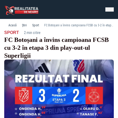
Acasă
Știri
Sport
FC Botoşani a învins campioana FCSB cu 3-2 în etapa 3 din play-out-ul Superligii
·
SPORT
2 min citire
FC Botoşani a învins campioana FCSB
cu 3-2 în etapa 3 din play-out-ul
Superligii