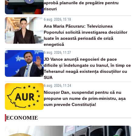
aprobă planurile de pregătire pentru
riscuri
6 aug. 2026, 15:18
Ana Maria Păcuraru: Televiziunea
Poporului solicită investigarea deciziilor
luate în această perioadă de criză
enegetică
6 aug. 2026, 11:27
JD Vance anunță negocieri de pace
dificile și îndelungate cu Iranul, în timp ce
Teheranul neagă existența discuțiilor cu
SUA
6 aug. 2026, 11:24
Nicușor Dan, suspendat pentru că nu
propune un nume de prim-ministru, așa
cum prevede Constituția!
ECONOMIE