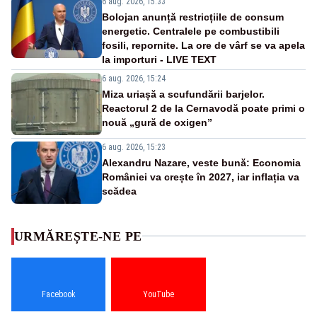
6 aug. 2026, 15:33
Bolojan anunță restricțiile de consum
energetic. Centralele pe combustibili
fosili, repornite. La ore de vârf se va apela
la importuri - LIVE TEXT
6 aug. 2026, 15:24
Miza uriașă a scufundării barjelor.
Reactorul 2 de la Cernavodă poate primi o
nouă „gură de oxigen”
6 aug. 2026, 15:23
Alexandru Nazare, veste bună: Economia
României va crește în 2027, iar inflația va
scădea
URMĂREȘTE-NE PE
Facebook
YouTube