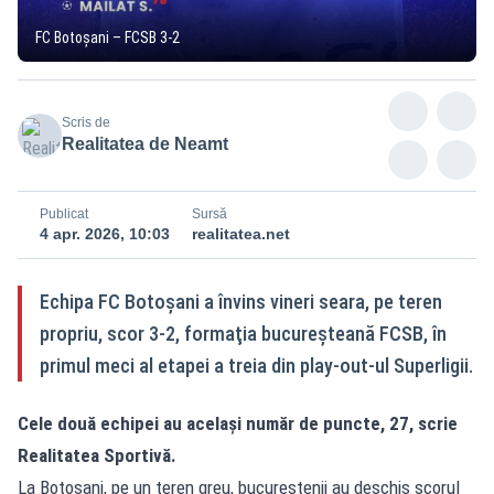
FC Botoșani – FCSB 3-2
Scris de
Realitatea de Neamt
Publicat
Sursă
4 apr. 2026, 10:03
realitatea.net
Echipa FC Botoşani a învins vineri seara, pe teren
propriu, scor 3-2, formaţia bucureşteană FCSB, în
primul meci al etapei a treia din play-out-ul Superligii.
Cele două echipei au același număr de puncte, 27, scrie
Realitatea Sportivă
.
La Botoşani, pe un teren greu, bucureştenii au deschis scorul