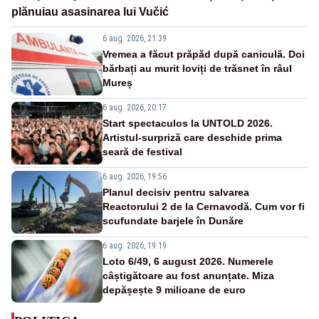
plănuiau asasinarea lui Vučić
6 aug. 2026, 21:39
Vremea a făcut prăpăd după caniculă. Doi
bărbați au murit loviți de trăsnet în râul
Mureș
6 aug. 2026, 20:17
Start spectaculos la UNTOLD 2026.
Artistul-surpriză care deschide prima
seară de festival
6 aug. 2026, 19:56
Planul decisiv pentru salvarea
Reactorului 2 de la Cernavodă. Cum vor fi
scufundate barjele în Dunăre
6 aug. 2026, 19:19
Loto 6/49, 6 august 2026. Numerele
câștigătoare au fost anunțate. Miza
depășește 9 milioane de euro