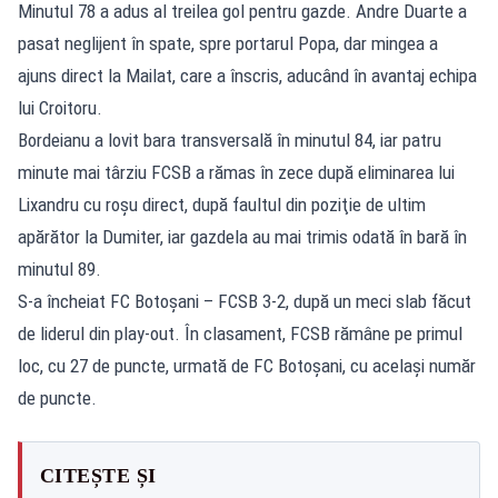
Minutul 78 a adus al treilea gol pentru gazde. Andre Duarte a
pasat neglijent în spate, spre portarul Popa, dar mingea a
ajuns direct la Mailat, care a înscris, aducând în avantaj echipa
lui Croitoru.
Bordeianu a lovit bara transversală în minutul 84, iar patru
minute mai târziu FCSB a rămas în zece după eliminarea lui
Lixandru cu roşu direct, după faultul din poziţie de ultim
apărător la Dumiter, iar gazdela au mai trimis odată în bară în
minutul 89.
S-a încheiat FC Botoşani – FCSB 3-2, după un meci slab făcut
de liderul din play-out. În clasament, FCSB rămâne pe primul
loc, cu 27 de puncte, urmată de FC Botoşani, cu acelaşi număr
de puncte.
CITEȘTE ȘI