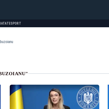
NATATE
SPORT
 buzoianu
 BUZOIANU"