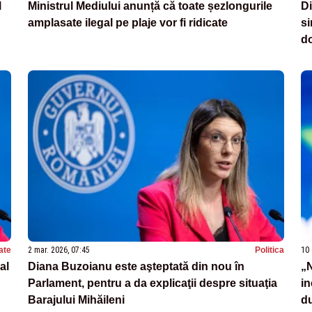
l
Ministrul Mediului anunță că toate șezlongurile
Di
amplasate ilegal pe plaje vor fi ridicate
s
d
ate
2 mar. 2026, 07:45
Politica
10 
al
Diana Buzoianu este aşteptată din nou în
„N
Parlament, pentru a da explicaţii despre situaţia
in
Barajului Mihăileni
du