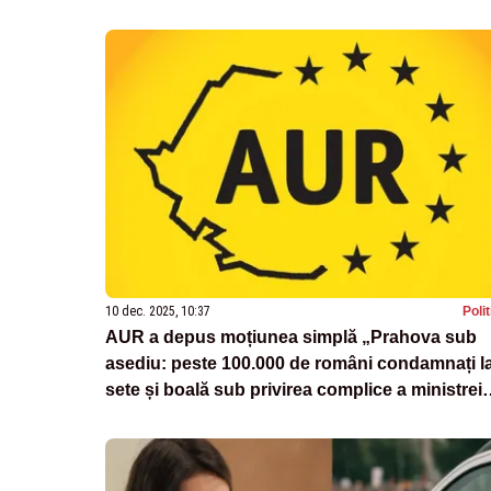
10 dec. 2025, 10:37
Poli
AUR a depus moțiunea simplă „Prahova sub
asediu: peste 100.000 de români condamnați l
sete și boală sub privirea complice a ministrei
Mediului, Diana Buzoianu”