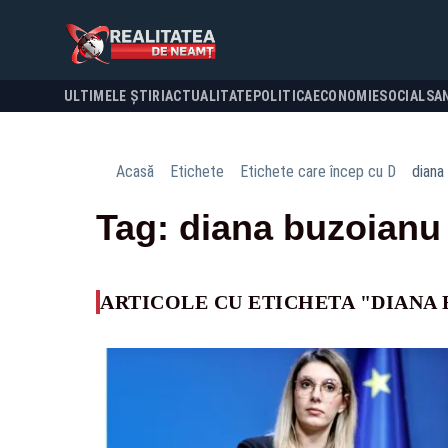
ULTIMELE ȘTIRI
ACTUALITATE
POLITICA
ECONOMIE
SOCIAL
SA
Acasă
Etichete
Etichete care încep cu D
diana
Tag: diana buzoianu
ARTICOLE CU ETICHETA "DIANA