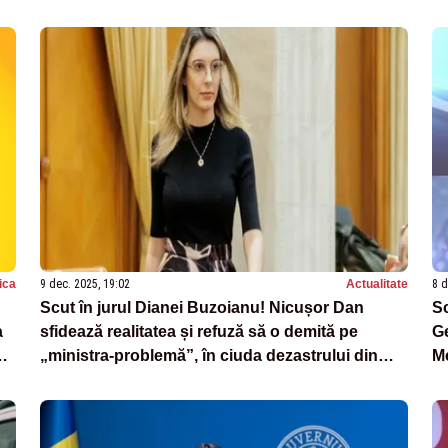
în
tica
9 dec. 2025, 19:02
Actualitate
8 d
Scut în jurul Dianei Buzoianu! Nicușor Dan
Sc
a
sfidează realitatea și refuză să o demită pe
Ge
„ministra-problemă”, în ciuda dezastrului din
Me
țară