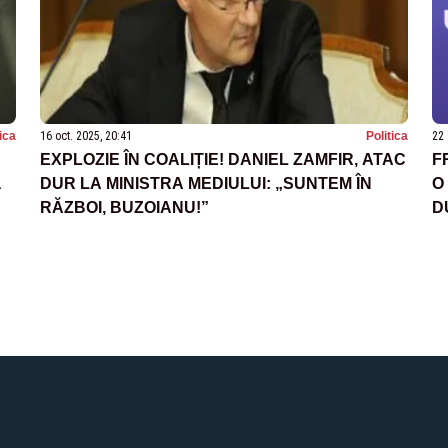
tica
16 oct. 2025, 20:41
Politica
22 
EXPLOZIE ÎN COALIȚIE! DANIEL ZAMFIR, ATAC
F
a
DUR LA MINISTRA MEDIULUI: „SUNTEM ÎN
O
RĂZBOI, BUZOIANU!”
D