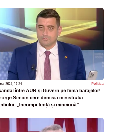
tregi. Video
ec. 2025, 19:24
Politica
andal între AUR și Guvern pe tema barajelor!
orge Simion cere demisia ministrului
diului: „Incompetență și minciună”