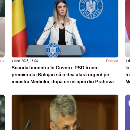
ate
4 dec. 2025, 16:04
Politica
3 d
Scandal monstru în Guvern: PSD îi cere
Io
premierului Bolojan să o dea afară urgent pe
tr
ministra Mediului, după crizei apei din Prahova:
Me
„A mințit!”