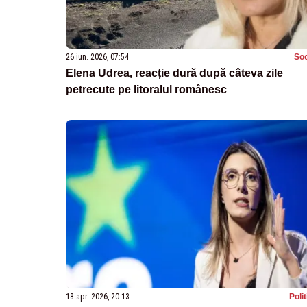
26 iun. 2026, 07:54
Soc
Elena Udrea, reacție dură după câteva zile
petrecute pe litoralul românesc
18 apr. 2026, 20:13
Poli