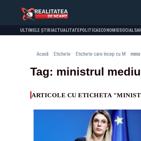
ULTIMELE ȘTIRI
ACTUALITATE
POLITICA
ECONOMIE
SOCIAL
SA
Acasă
Etichete
Etichete care încep cu M
minis
Tag: ministrul mediu
ARTICOLE CU ETICHETA "MINIS