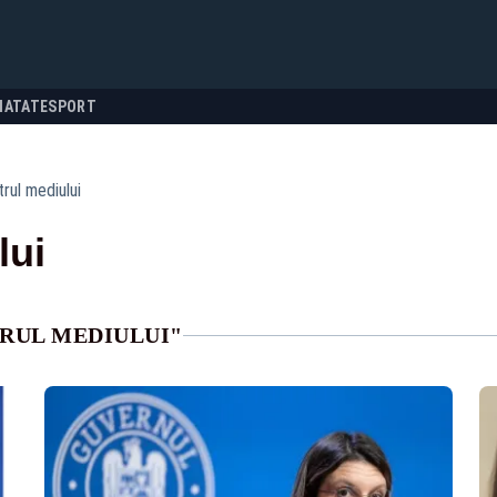
NATATE
SPORT
trul mediului
lui
TRUL MEDIULUI"