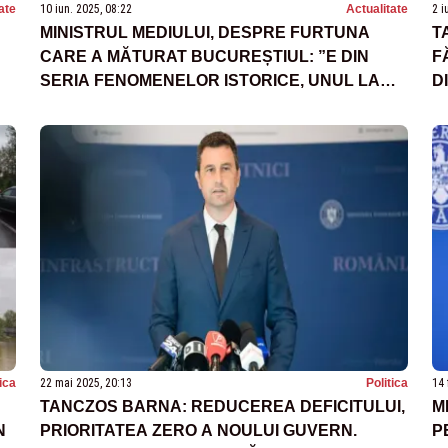
ate
10 iun. 2025, 08:22
Actualitate
2 i
MINISTRUL MEDIULUI, DESPRE FURTUNA
T
CARE A MĂTURAT BUCUREȘTIUL: ”E DIN
F
SERIA FENOMENELOR ISTORICE, UNUL LA
D
AT
MULȚI ANI”
tica
22 mai 2025, 20:13
Politica
14 
TANCZOS BARNA: REDUCEREA DEFICITULUI,
M
N
PRIORITATEA ZERO A NOULUI GUVERN.
P