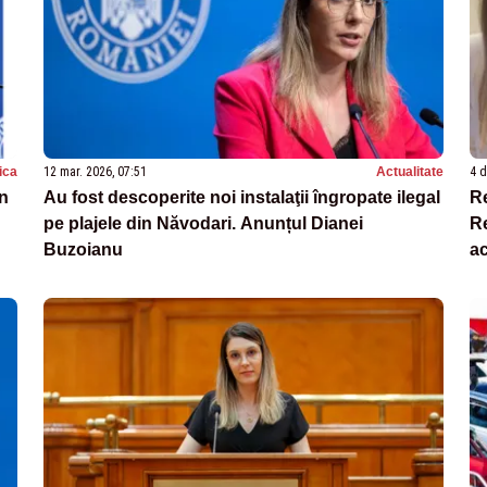
tica
12 mar. 2026, 07:51
Actualitate
4 d
în
Au fost descoperite noi instalaţii îngropate ilegal
Re
pe plajele din Năvodari. Anunțul Dianei
Re
Buzoianu
ac
i