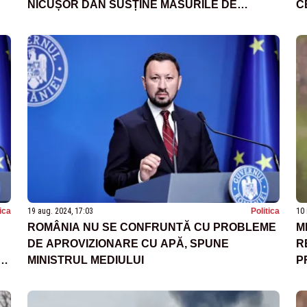
NICUȘOR DAN SUSȚINE MĂSURILE DE
C
CONSOLIDARE FISCALĂ
Î
tica
19 aug. 2024, 17:03
Politica
10 
ROMÂNIA NU SE CONFRUNTĂ CU PROBLEME
M
DE APROVIZIONARE CU APĂ, SPUNE
R
MINISTRUL MEDIULUI
P