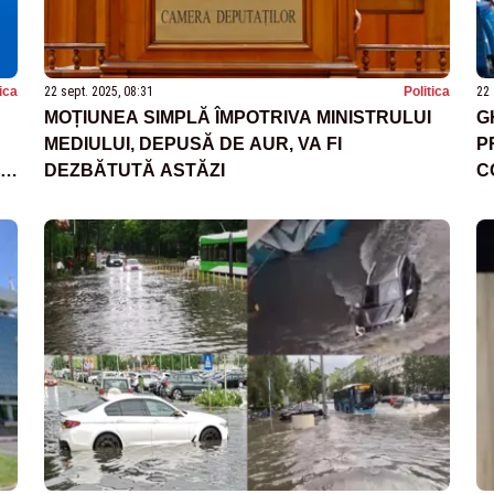
tica
22 sept. 2025, 08:31
Politica
22 
MOȚIUNEA SIMPLĂ ÎMPOTRIVA MINISTRULUI
G
MEDIULUI, DEPUSĂ DE AUR, VA FI
P
:
DEZBĂTUTĂ ASTĂZI
C
1