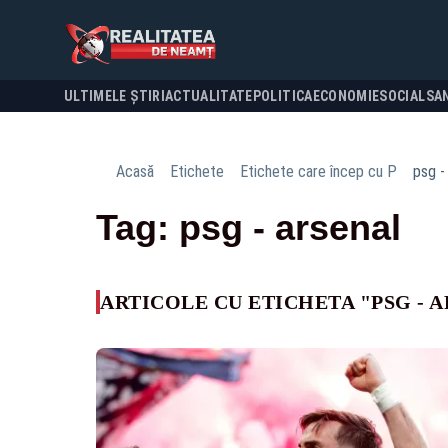
ULTIMELE ȘTIRI
ACTUALITATE
POLITICA
ECONOMIE
SOCIAL
SA
Acasă
Etichete
Etichete care încep cu P
psg -
Tag: psg - arsenal
ARTICOLE CU ETICHETA "PSG - 