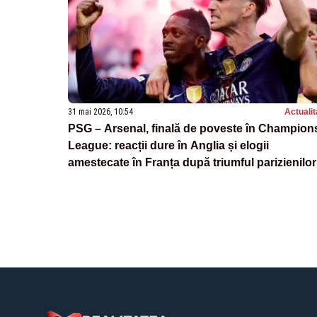
31 mai 2026, 10:54
Actualit
PSG – Arsenal, finală de poveste în Champion
League: reacții dure în Anglia și elogii
amestecate în Franța după triumful parizienilor