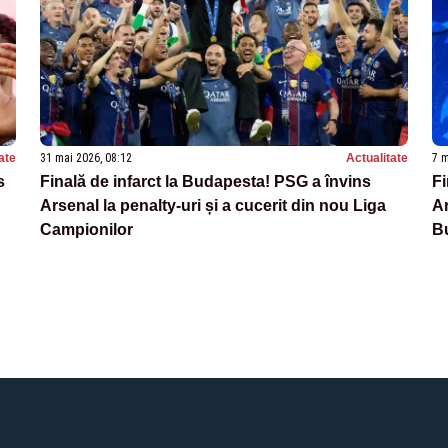
ate
31 mai 2026, 08:12
Actualitate
7 m
s
Finală de infarct la Budapesta! PSG a învins
Fi
Arsenal la penalty-uri și a cucerit din nou Liga
Ar
Campionilor
B