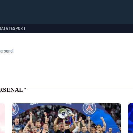
NATATE
SPORT
 arsenal
ARSENAL"