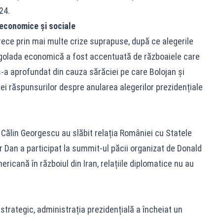
24.
 economice și sociale
rece prin mai multe crize suprapuse, după ce alegerile
ngolada economică a fost accentuată de războaiele care
s-a aprofundat din cauza sărăciei pe care Bolojan și
ei răspunsurilor despre anularea alegerilor prezidențiale
i Călin Georgescu au slăbit relația României cu Statele
r Dan a participat la summit-ul păcii organizat de Donald
icană în războiul din Iran, relațiile diplomatice nu au
strategic, administrația prezidențială a încheiat un