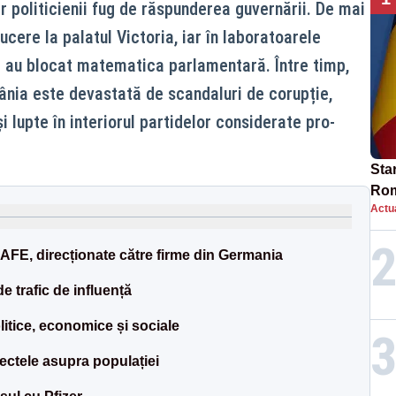
r politicienii fug de răspunderea guvernării. De mai
ucere la palatul Victoria, iar în laboratoarele
e au blocat matematica parlamentară. Între timp,
nia este devastată de scandaluri de corupție,
și lupte în interiorul partidelor considerate pro-
Star
Rom
Actua
Bol
rest
SAFE, direcționate către firme din Germania
e trafic de influență
litice, economice și sociale
fectele asupra populației