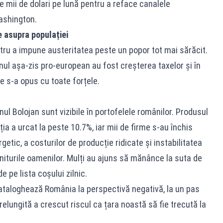
e mii de dolari pe lună pentru a reface canalele
ashington.
e asupra populației
ntru a impune austeritatea peste un popor tot mai sărăcit.
rnul așa-zis pro-european au fost creșterea taxelor și în
e s-a opus cu toate forțele.
ul Bolojan sunt vizibile în portofelele românilor. Produsul
ația a urcat la peste 10.7%, iar mii de firme s-au închis
getic, a costurilor de producție ridicate și instabilitatea
niturile oamenilor. Mulți au ajuns să mănânce la suta de
 pe lista coșului zilnic.
 cataloghează România la perspectivă negativă, la un pas
prelungită a crescut riscul ca țara noastă să fie trecută la