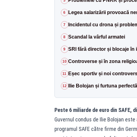
Problemele cu PNRR și proces
5
Legea salarizării provoacă ne
6
Incidentul cu drona și proble
7
Scandal la vârful armatei
8
SRI fără director și blocaje în i
9
Controverse și în zona religi
10
Eșec sportiv și noi controver
11
Ilie Bolojan și furtuna perfect
12
Peste 6 miliarde de euro din SAFE, d
Guvernul condus de Ilie Bolojan este 
programul SAFE către firme din Germ