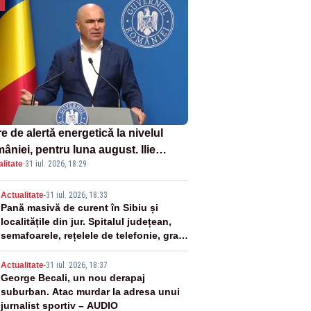
e de alertă energetică la nivelul
âniei, pentru luna august. Ilie
litate
·
31 iul. 2026, 18:29
ojan a anunțat importuri și posibile
ricții – VIDEO
2
Actualitate
-
31 iul. 2026, 18:33
Pană masivă de curent în Sibiu și
localitățile din jur. Spitalul județean,
semafoarele, rețelele de telefonie, grav
afectate
3
Actualitate
-
31 iul. 2026, 18:37
George Becali, un nou derapaj
suburban. Atac murdar la adresa unui
jurnalist sportiv – AUDIO