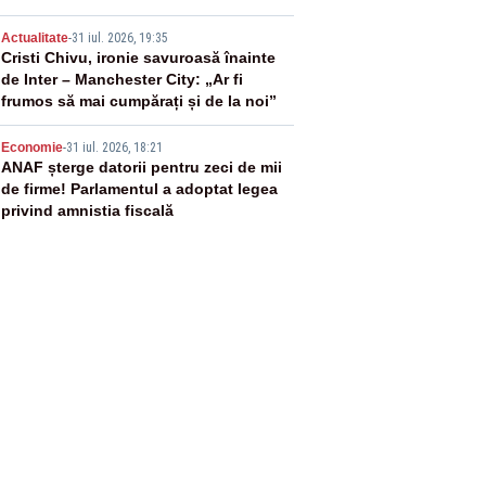
4
Actualitate
-
31 iul. 2026, 19:35
Cristi Chivu, ironie savuroasă înainte
de Inter – Manchester City: „Ar fi
frumos să mai cumpărați și de la noi”
5
Economie
-
31 iul. 2026, 18:21
ANAF șterge datorii pentru zeci de mii
de firme! Parlamentul a adoptat legea
privind amnistia fiscală