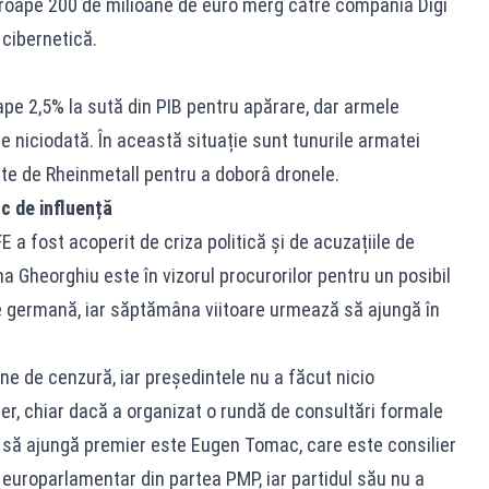
proape 200 de milioane de euro merg către compania Digi
 cibernetică.
oape 2,5% la sută din PIB pentru apărare, dar armele
te niciodată. În această situație sunt tunurile armatei
te de Rheinmetall pentru a doborâ dronele.
ic de influență
 a fost acoperit de criza politică și de acuzațiile de
na Gheorghiu este în vizorul procurorilor pentru un posibil
e germană, iar săptămâna viitoare urmează să ajungă în
ne de cenzură, iar președintele nu a făcut nicio
er, chiar dacă a organizat o rundă de consultări formale
 să ajungă premier este Eugen Tomac, care este consilier
 europarlamentar din partea PMP, iar partidul său nu a