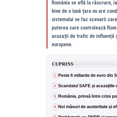
România se află la răscruce, ia
bine de o lună țara nu are cond
sistemului se fac scenarii car
puterea care controlează Româ
acuzații de trafic de influență 
europene.
CUPRINS
Peste 6 miliarde de euro din 
1
Scandalul SAFE și acuzațiile d
2
România, prinsă între crize po
3
Noi măsuri de austeritate și e
4