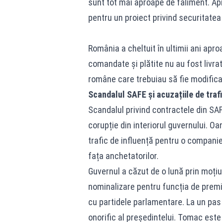
sunt tot mai aproape de faliment. A
pentru un proiect privind securitatea
România a cheltuit în ultimii ani apr
comandate și plătite nu au fost livra
române care trebuiau să fie modifica
Scandalul SAFE și acuzațiile de traf
Scandalul privind contractele din SAFE
corupție din interiorul guvernului. Oa
trafic de influență pentru o compani
fața anchetatorilor.
Guvernul a căzut de o lună prin moțiu
nominalizare pentru funcția de premi
cu partidele parlamentare. La un pas
onorific al președintelui. Tomac este