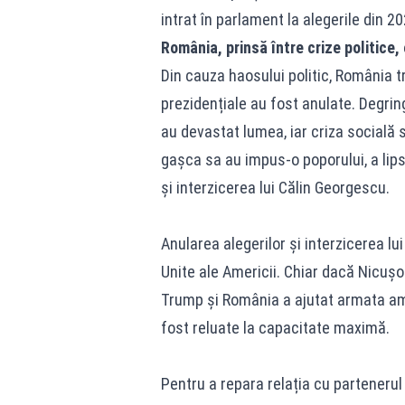
intrat în parlament la alegerile din 20
România, prinsă între crize politice,
Din cauza haosului politic, România t
prezidențiale au fost anulate. Degri
au devastat lumea, iar criza socială 
gașca sa au impus-o poporului, a lips
și interzicerea lui Călin Georgescu.
Anularea alegerilor și interzicerea lu
Unite ale Americii. Chiar dacă Nicușo
Trump și România a ajutat armata amer
fost reluate la capacitate maximă.
Pentru a repara relația cu partenerul 