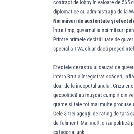
contract de lobby în valoare de 565 d
diplomatice cu administrația de la W
Noi măsuri de austeritate și efectel
Între timp, guvernul ia noi măsuri pe
Printre primele decizii luate de guve
special a TVA, chiar dacă președintel
Efectele dezastrului cauzat de guvern
Intern Brut a înregistrat scăderi, infl
doar de la începutul anului. Criza ener
geopolitică au mușcat cumplit din ve
grame și taie tot mai multe produse de
Cele 3 trei agenții de rating de țară
de faliment. Mai mult, criza politică 
categoria junk.