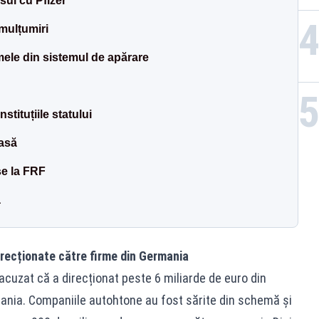
ul cu Pfizer
mulțumiri
mele din sistemul de apărare
nstituțiile statului
oasă
se la FRF
ă
irecționate către firme din Germania
acuzat că a direcționat peste 6 miliarde de euro din
ania. Companiile autohtone au fost sărite din schemă și