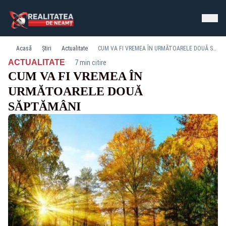
Acasă
Știri
Actualitate
CUM VA FI VREMEA ÎN URMĂTOARELE DOUĂ SĂPTĂMÂNI
·
ACTUALITATE
7 min citire
CUM VA FI VREMEA ÎN
URMĂTOARELE DOUĂ
SĂPTĂMÂNI