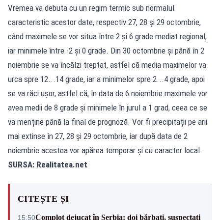
Vremea va debuta cu un regim termic sub normalul
caracteristic acestor date, respectiv 27, 28 și 29 octombrie,
când maximele se vor situa între 2 și 6 grade mediat regional,
iar minimele între -2 și 0 grade. Din 30 octombrie și până în 2
noiembrie se va încălzi treptat, astfel că media maximelor va
urca spre 12...14 grade, iar a minimelor spre 2...4 grade, apoi
se va răci ușor, astfel că, în data de 6 noiembrie maximele vor
avea medii de 8 grade și minimele în jurul a 1 grad, ceea ce se
va menține până la final de prognoză. Vor fi precipitații pe arii
mai extinse în 27, 28 și 29 octombrie, iar după data de 2
noiembrie acestea vor apărea temporar și cu caracter local.
SURSA:
Realitatea.net
CITEȘTE ȘI
Complot dejucat în Serbia: doi bărbați, suspectați
15:50