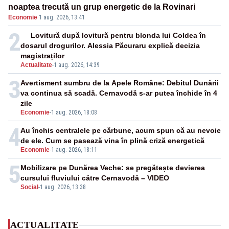
noaptea trecută un grup energetic de la Rovinari
Economie
·
1 aug. 2026, 13:41
2
Lovitură după lovitură pentru blonda lui Coldea în
dosarul drogurilor. Alessia Păcuraru explică decizia
magistraților
Actualitate
-
1 aug. 2026, 14:39
3
Avertisment sumbru de la Apele Române: Debitul Dunării
va continua să scadă. Cernavodă s-ar putea închide în 4
zile
Economie
-
1 aug. 2026, 18:08
4
Au închis centralele pe cărbune, acum spun că au nevoie
de ele. Cum se pasează vina în plină criză energetică
Economie
-
1 aug. 2026, 18:11
5
Mobilizare pe Dunărea Veche: se pregătește devierea
cursului fluviului către Cernavodă – VIDEO
Social
-
1 aug. 2026, 13:38
ACTUALITATE