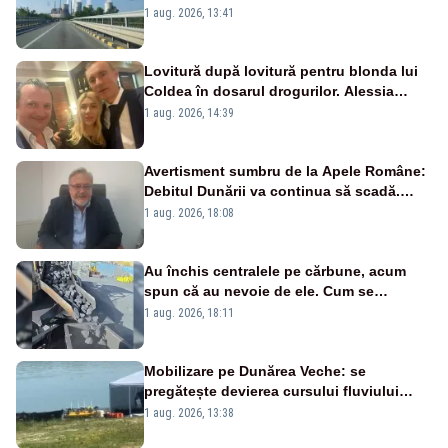
de la Rovinari
1 aug. 2026, 13:41
Lovitură după lovitură pentru blonda lui
Coldea în dosarul drogurilor. Alessia
Păcuraru explică decizia magistraților
1 aug. 2026, 14:39
Avertisment sumbru de la Apele Române:
Debitul Dunării va continua să scadă.
Cernavodă s-ar putea închide în 4 zile
1 aug. 2026, 18:08
Au închis centralele pe cărbune, acum
spun că au nevoie de ele. Cum se
pasează vina în plină criză energetică
1 aug. 2026, 18:11
Mobilizare pe Dunărea Veche: se
pregătește devierea cursului fluviului
către Cernavodă – VIDEO
1 aug. 2026, 13:38