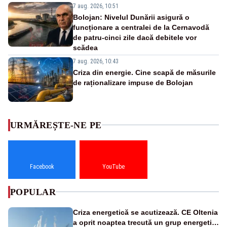
7 aug. 2026, 10:51
Bolojan: Nivelul Dunării asigură o
funcționare a centralei de la Cernavodă
de patru-cinci zile dacă debitele vor
scădea
7 aug. 2026, 10:43
Criza din energie. Cine scapă de măsurile
de raționalizare impuse de Bolojan
URMĂREȘTE-NE PE
Facebook
YouTube
POPULAR
Criza energetică se acutizează. CE Oltenia
a oprit noaptea trecută un grup energetic