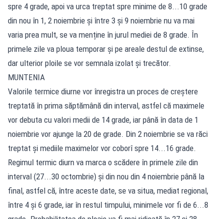
spre 4 grade, apoi va urca treptat spre minime de 8...10 grade
din nou în 1, 2 noiembrie și între 3 și 9 noiembrie nu va mai
varia prea mult, se va menține în jurul mediei de 8 grade. În
primele zile va ploua temporar și pe areale destul de extinse,
dar ulterior ploile se vor semnala izolat și trecător.
MUNTENIA
Valorile termice diurne vor înregistra un proces de creștere
treptată în prima săptămână din interval, astfel că maximele
vor debuta cu valori medii de 14 grade, iar până în data de 1
noiembrie vor ajunge la 20 de grade. Din 2 noiembrie se va răci
treptat și mediile maximelor vor coborî spre 14...16 grade.
Regimul termic diurn va marca o scădere în primele zile din
interval (27...30 octombrie) și din nou din 4 noiembrie până la
final, astfel că, între aceste date, se va situa, mediat regional,
între 4 și 6 grade, iar în restul timpului, minimele vor fi de 6...8
grade. Probabilitatea de ploaie va fi mai ridicată în 27 și 28