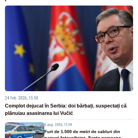
24 feb. 2026, 15:50
Complot dejucat în Serbia: doi bărbați, suspectați că
plănuiau asasinarea lui Vučić
8 aug. 2026, 13:09
Furt de 1.500 de metri de cabluri din
parcuri fotovoltaice. Șapte persoane,