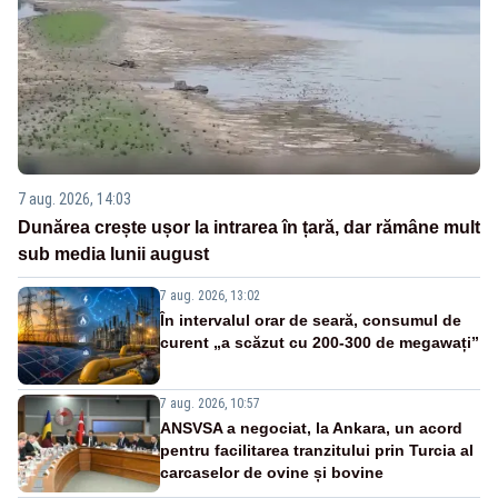
7 aug. 2026, 14:03
Dunărea crește ușor la intrarea în țară, dar rămâne mult
sub media lunii august
7 aug. 2026, 13:02
În intervalul orar de seară, consumul de
curent „a scăzut cu 200-300 de megawați”
7 aug. 2026, 10:57
ANSVSA a negociat, la Ankara, un acord
pentru facilitarea tranzitului prin Turcia al
carcaselor de ovine și bovine