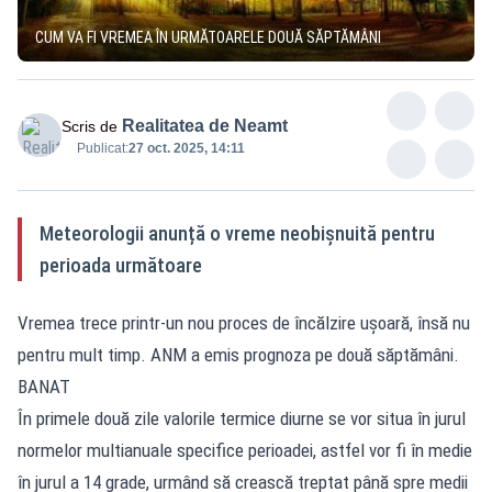
CUM VA FI VREMEA ÎN URMĂTOARELE DOUĂ SĂPTĂMÂNI
Realitatea de Neamt
Scris de
Publicat:
27 oct. 2025, 14:11
Meteorologii anunță o vreme neobișnuită pentru
perioada următoare
Vremea trece printr-un nou proces de încălzire ușoară, însă nu
pentru mult timp. ANM a emis prognoza pe două săptămâni.
BANAT
În primele două zile valorile termice diurne se vor situa în jurul
normelor multianuale specifice perioadei, astfel vor fi în medie
în jurul a 14 grade, urmând să crească treptat până spre medii