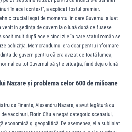
uri în acel context”, a explicat fostul premier.
 tehnic crucial legat de momentul în care Guvernul a luat
enit în ședința de guvern la o lună după ce fusese
 A sosit mult după acele cinci zile în care statul român se
uze achiziția. Memorandumul era doar pentru informare
edința de guvern pentru că era avizat de toată lumea,
normal ca tot Guvernul să știe situația, fiind deja o lună
 lui Nazare și problema celor 600 de milioane
istru de Finanțe, Alexandru Nazare, a avut legătură cu
e de vaccinuri, Florin Cîțu a negat categoric scenariul,
 economică și geopolitică. De asemenea, el a subliniat