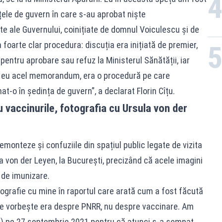
ele de guvern în care s-au aprobat niște
ale Guvernului, coinițiate de domnul Voiculescu și de
foarte clar procedura: discuția era inițiată de premier,
entru aprobare sau refuz la Ministerul Sănătății, iar
t eu acel memorandum, era o procedură pe care
-o în ședința de guvern”, a declarat Florin Cîțu.
 vaccinurile, fotografia cu Ursula von der
demonteze și confuziile din spațiul public legate de vizita
 von der Leyen, la București, precizând că acele imagini
 de imunizare.
otografie cu mine în raportul care arată cum a fost făcută
se vorbește era despre PNRR, nu despre vaccinare. Am
pal) pe 27 septembrie 2021 pentru că atunci s-a semnat