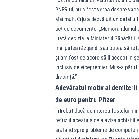
PNRR-ul, nu a fost vorba despre vaccin
Mai mult, Cîțu a dezvăluit un detaliu
act de documente: „Memorandumul a v
luată decizia la Ministerul Sănătății.
mai putea răzgândi sau putea să ref
și am fost de acord să îl accept în ș
inclusiv de vicepremier. Mi s-a părut 
distanță.”
Adevăratul motiv al demiterii
de euro pentru Pfizer
Întrebat dacă demiterea fostului min
refuzul acestuia de a aviza achizițiil
arătând spre probleme de competență