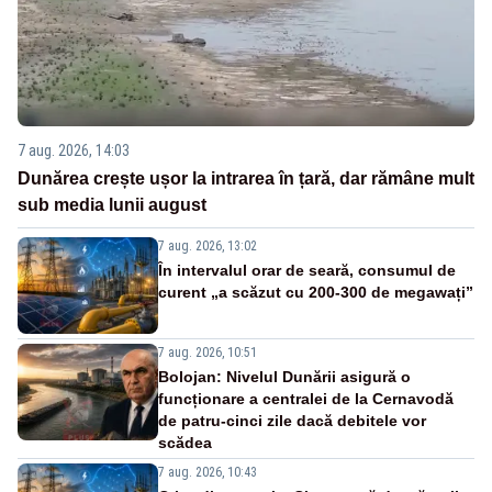
7 aug. 2026, 14:03
Dunărea crește ușor la intrarea în țară, dar rămâne mult
sub media lunii august
7 aug. 2026, 13:02
În intervalul orar de seară, consumul de
curent „a scăzut cu 200-300 de megawați”
7 aug. 2026, 10:51
Bolojan: Nivelul Dunării asigură o
funcționare a centralei de la Cernavodă
de patru-cinci zile dacă debitele vor
scădea
7 aug. 2026, 10:43