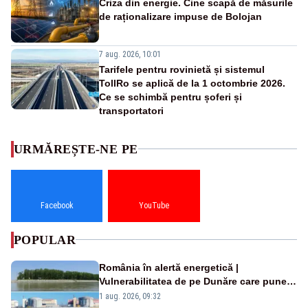
Criza din energie. Cine scapă de măsurile
de raționalizare impuse de Bolojan
7 aug. 2026, 10:01
Tarifele pentru rovinietă și sistemul
TollRo se aplică de la 1 octombrie 2026.
Ce se schimbă pentru șoferi și
transportatori
URMĂREȘTE-NE PE
Facebook
YouTube
POPULAR
România în alertă energetică |
Vulnerabilitatea de pe Dunăre care pune
în pericol Centrala Cernavodă era
1 aug. 2026, 09:32