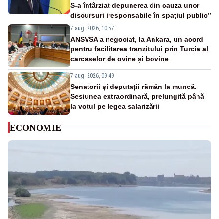
S-a întârziat depunerea din cauza unor
discursuri iresponsabile în spaţiul public”
7 aug. 2026, 10:57
ANSVSA a negociat, la Ankara, un acord
pentru facilitarea tranzitului prin Turcia al
carcaselor de ovine și bovine
7 aug. 2026, 09:49
Senatorii și deputații rămân la muncă.
Sesiunea extraordinară, prelungită până
la votul pe legea salarizării
ECONOMIE