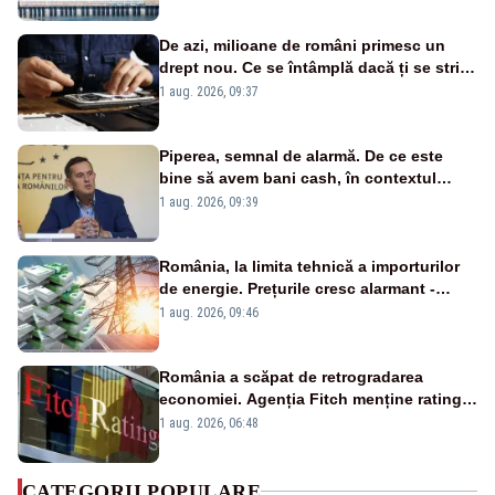
cunoscută de pe vremea lui Ceaușescu
De azi, milioane de români primesc un
drept nou. Ce se întâmplă dacă ți se strică
un produs
1 aug. 2026, 09:37
Piperea, semnal de alarmă. De ce este
bine să avem bani cash, în contextul
alertei energetice?
1 aug. 2026, 09:39
România, la limita tehnică a importurilor
de energie. Prețurile cresc alarmant -
Analiză Realitatea Plus
1 aug. 2026, 09:46
România a scăpat de retrogradarea
economiei. Agenția Fitch menține ratingul
„BBB-” cu perspectivă negativă
1 aug. 2026, 06:48
CATEGORII POPULARE