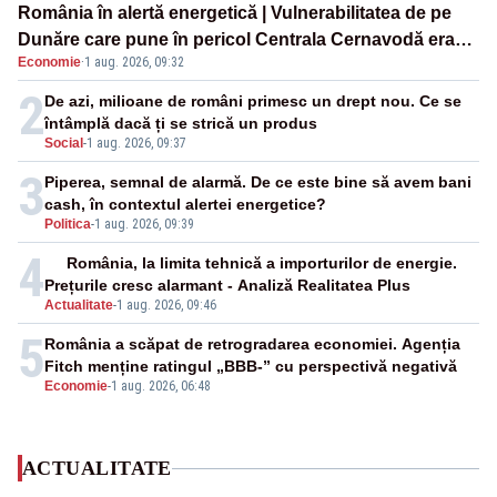
România în alertă energetică | Vulnerabilitatea de pe
Dunăre care pune în pericol Centrala Cernavodă era
Economie
·
1 aug. 2026, 09:32
cunoscută de pe vremea lui Ceaușescu
2
De azi, milioane de români primesc un drept nou. Ce se
întâmplă dacă ți se strică un produs
Social
-
1 aug. 2026, 09:37
3
Piperea, semnal de alarmă. De ce este bine să avem bani
cash, în contextul alertei energetice?
Politica
-
1 aug. 2026, 09:39
4
România, la limita tehnică a importurilor de energie.
Prețurile cresc alarmant - Analiză Realitatea Plus
Actualitate
-
1 aug. 2026, 09:46
5
România a scăpat de retrogradarea economiei. Agenția
Fitch menține ratingul „BBB-” cu perspectivă negativă
Economie
-
1 aug. 2026, 06:48
ACTUALITATE