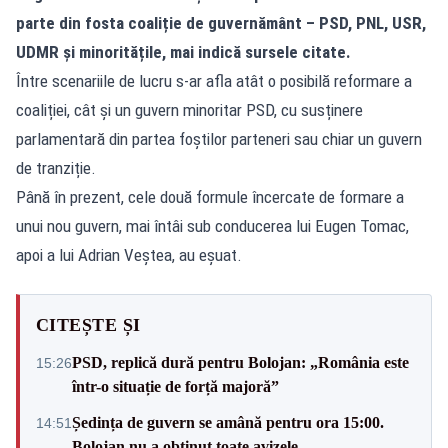
parte din fosta coaliție de guvernământ – PSD, PNL, USR,
UDMR și minoritățile, mai indică sursele citate.
Între scenariile de lucru s-ar afla atât o posibilă reformare a
coaliției, cât și un guvern minoritar PSD, cu susținere
parlamentară din partea foștilor parteneri sau chiar un guvern
de tranziție.
Până în prezent, cele două formule încercate de formare a
unui nou guvern, mai întâi sub conducerea lui Eugen Tomac,
apoi a lui Adrian Veștea, au eșuat.
CITEȘTE ȘI
PSD, replică dură pentru Bolojan: „România este
15:26
într-o situație de forță majoră”
Ședința de guvern se amână pentru ora 15:00.
14:51
Bolojan nu a obținut toate avizele