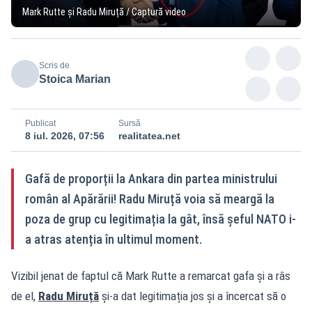
Mark Rutte și Radu Miruță / Captură video
Scris de
Stoica Marian
Publicat
Sursă
8 iul. 2026, 07:56
realitatea.net
Gafă de proporții la Ankara din partea ministrului
român al Apărării! Radu Miruță voia să meargă la
poza de grup cu legitimația la gât, însă șeful NATO i-
a atras atenția în ultimul moment.
Vizibil jenat de faptul că Mark Rutte a remarcat gafa și a râs
de el,
Radu Miruță
și-a dat legitimația jos și a încercat să o