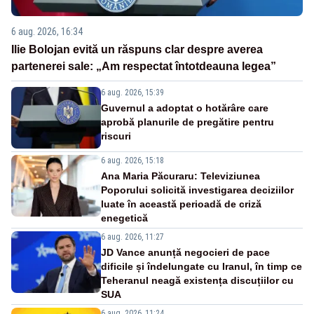
6 aug. 2026, 16:34
Ilie Bolojan evită un răspuns clar despre averea
partenerei sale: „Am respectat întotdeauna legea”
6 aug. 2026, 15:39
Guvernul a adoptat o hotărâre care
aprobă planurile de pregătire pentru
riscuri
6 aug. 2026, 15:18
Ana Maria Păcuraru: Televiziunea
Poporului solicită investigarea deciziilor
luate în această perioadă de criză
enegetică
6 aug. 2026, 11:27
JD Vance anunță negocieri de pace
dificile și îndelungate cu Iranul, în timp ce
Teheranul neagă existența discuțiilor cu
SUA
6 aug. 2026, 11:24