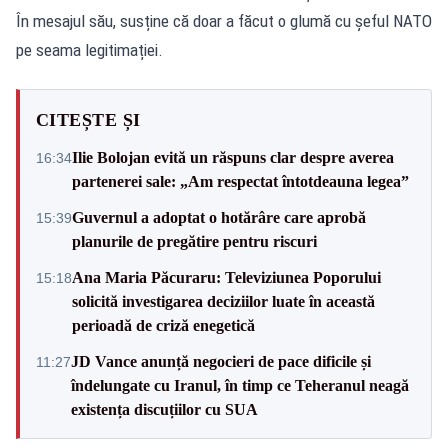
În mesajul său, susține că doar a făcut o glumă cu șeful NATO
pe seama legitimației.
CITEȘTE ȘI
Ilie Bolojan evită un răspuns clar despre averea
16:34
partenerei sale: „Am respectat întotdeauna legea”
Guvernul a adoptat o hotărâre care aprobă
15:39
planurile de pregătire pentru riscuri
Ana Maria Păcuraru: Televiziunea Poporului
15:18
solicită investigarea deciziilor luate în această
perioadă de criză enegetică
JD Vance anunță negocieri de pace dificile și
11:27
îndelungate cu Iranul, în timp ce Teheranul neagă
existența discuțiilor cu SUA