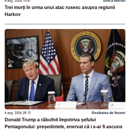
6 aug. 2026, 10:47
Stoica Marian
Trei morți în urma unui atac rusesc asupra regiunii
Harkov
6 aug. 2026, 09:13
Realitatea de Neamt
Donald Trump a răbufnit împotriva șefului
Pentagonului: președintele, enervat că i s-ar fi ascuns