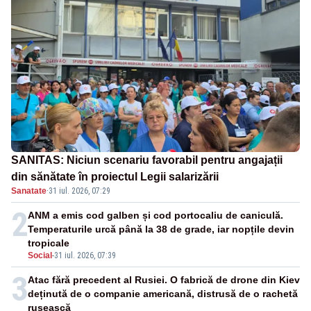
SANITAS: Niciun scenariu favorabil pentru angajații
din sănătate în proiectul Legii salarizării
Sanatate
·
31 iul. 2026, 07:29
2
ANM a emis cod galben și cod portocaliu de caniculă.
Temperaturile urcă până la 38 de grade, iar nopțile devin
tropicale
Social
-
31 iul. 2026, 07:39
3
Atac fără precedent al Rusiei. O fabrică de drone din Kiev
deținută de o companie americană, distrusă de o rachetă
rusească