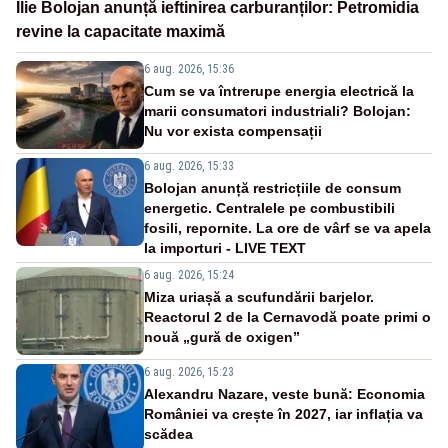
Ilie Bolojan anunță ieftinirea carburanților: Petromidia
revine la capacitate maximă
6 aug. 2026, 15:36
Cum se va întrerupe energia electrică la
marii consumatori industriali? Bolojan:
Nu vor exista compensații
6 aug. 2026, 15:33
Bolojan anunță restricțiile de consum
energetic. Centralele pe combustibili
fosili, repornite. La ore de vârf se va apela
la importuri - LIVE TEXT
6 aug. 2026, 15:24
Miza uriașă a scufundării barjelor.
Reactorul 2 de la Cernavodă poate primi o
nouă „gură de oxigen”
6 aug. 2026, 15:23
Alexandru Nazare, veste bună: Economia
României va crește în 2027, iar inflația va
scădea