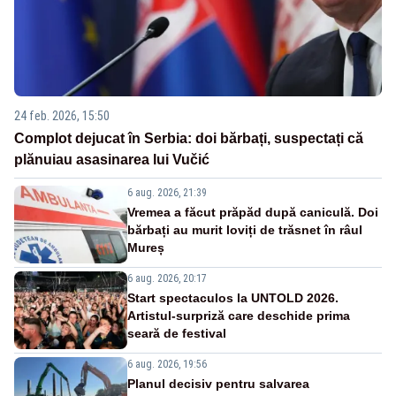
24 feb. 2026, 15:50
Complot dejucat în Serbia: doi bărbați, suspectați că
plănuiau asasinarea lui Vučić
6 aug. 2026, 21:39
Vremea a făcut prăpăd după caniculă. Doi
bărbați au murit loviți de trăsnet în râul
Mureș
6 aug. 2026, 20:17
Start spectaculos la UNTOLD 2026.
Artistul-surpriză care deschide prima
seară de festival
6 aug. 2026, 19:56
Planul decisiv pentru salvarea