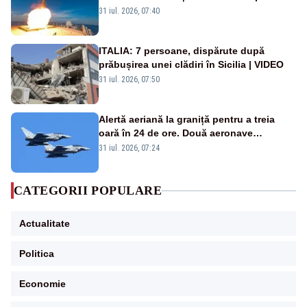
americană, distrusă de o rachetă
31 iul. 2026, 07:40
rusească
ITALIA: 7 persoane, dispărute după
prăbușirea unei clădiri în Sicilia | VIDEO
31 iul. 2026, 07:50
Alertă aeriană la graniță pentru a treia
oară în 24 de ore. Două aeronave
Eurofighter britanice au fost ridicate de la
31 iul. 2026, 07:24
sol
CATEGORII POPULARE
Actualitate
Politica
Economie