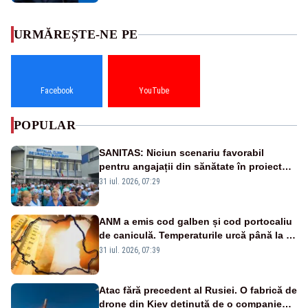
URMĂREȘTE-NE PE
Facebook
YouTube
POPULAR
SANITAS: Niciun scenariu favorabil
pentru angajații din sănătate în proiectul
Legii salarizării
31 iul. 2026, 07:29
ANM a emis cod galben și cod portocaliu
de caniculă. Temperaturile urcă până la 38
de grade, iar nopțile devin tropicale
31 iul. 2026, 07:39
Atac fără precedent al Rusiei. O fabrică de
drone din Kiev deținută de o companie