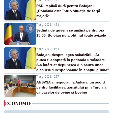
7 aug. 2026, 15:26
PSD, replică dură pentru Bolojan:
„România este într-o situație de forță
majoră”
7 aug. 2026, 14:51
Ședința de guvern se amână pentru ora
15:00. Bolojan nu a obținut toate avizele
7 aug. 2026, 11:51
Bolojan, despre legea salarizării: „Ar
putea fi adoptată în perioada următoare.
S-a întârziat depunerea din cauza unor
discursuri iresponsabile în spaţiul public”
7 aug. 2026, 10:57
ANSVSA a negociat, la Ankara, un acord
pentru facilitarea tranzitului prin Turcia al
carcaselor de ovine și bovine
ECONOMIE