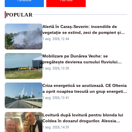
POPULAR
Alertă în Caraș-Severin: incendiile de
vegetație se extind, zeci de pompieri și
silvicultori se luptă cu flăcările - VIDEO
1 aug. 2026, 12:44
Mobilizare pe Dunărea Veche: se
pregătește devierea cursului fluviului
către Cernavodă – VIDEO
1 aug. 2026, 13:38
Criza energetică se acutizează. CE Oltenia
a oprit noaptea trecută un grup energetic
de la Rovinari
1 aug. 2026, 13:41
Lovitură după lovitură pentru blonda lui
Coldea în dosarul drogurilor. Alessia
Păcuraru explică decizia magistraților
1 aug. 2026, 14:39