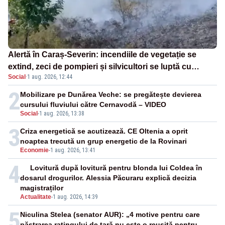
Alertă în Caraș-Severin: incendiile de vegetație se
extind, zeci de pompieri și silvicultori se luptă cu
Social
·
1 aug. 2026, 12:44
flăcările - VIDEO
2
Mobilizare pe Dunărea Veche: se pregătește devierea
cursului fluviului către Cernavodă – VIDEO
Social
-
1 aug. 2026, 13:38
3
Criza energetică se acutizează. CE Oltenia a oprit
noaptea trecută un grup energetic de la Rovinari
Economie
-
1 aug. 2026, 13:41
4
Lovitură după lovitură pentru blonda lui Coldea în
dosarul drogurilor. Alessia Păcuraru explică decizia
magistraților
Actualitate
-
1 aug. 2026, 14:39
5
Niculina Stelea (senator AUR): „4 motive pentru care
păstrarea ratingului de țară nu este o reușită pentru