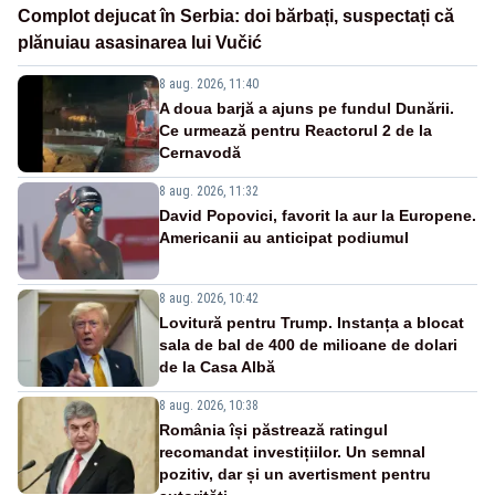
Complot dejucat în Serbia: doi bărbați, suspectați că
plănuiau asasinarea lui Vučić
8 aug. 2026, 11:40
A doua barjă a ajuns pe fundul Dunării.
Ce urmează pentru Reactorul 2 de la
Cernavodă
8 aug. 2026, 11:32
David Popovici, favorit la aur la Europene.
Americanii au anticipat podiumul
8 aug. 2026, 10:42
Lovitură pentru Trump. Instanța a blocat
sala de bal de 400 de milioane de dolari
de la Casa Albă
8 aug. 2026, 10:38
România își păstrează ratingul
recomandat investițiilor. Un semnal
pozitiv, dar și un avertisment pentru