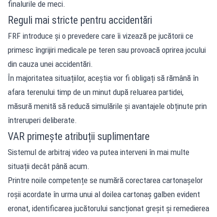
finalurile de meci.
Reguli mai stricte pentru accidentări
FRF introduce și o prevedere care îi vizează pe jucătorii ce
primesc îngrijiri medicale pe teren sau provoacă oprirea jocului
din cauza unei accidentări.
În majoritatea situațiilor, aceștia vor fi obligați să rămână în
afara terenului timp de un minut după reluarea partidei,
măsură menită să reducă simulările și avantajele obținute prin
întreruperi deliberate.
VAR primește atribuții suplimentare
Sistemul de arbitraj video va putea interveni în mai multe
situații decât până acum.
Printre noile competențe se numără corectarea cartonașelor
roșii acordate în urma unui al doilea cartonaș galben evident
eronat, identificarea jucătorului sancționat greșit și remedierea