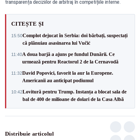
transparența deciziilor de arbitraj în competițiile interne.
CITEȘTE ȘI
Complot dejucat în Serbia: doi bărbați, suspectați
15:50
că plănuiau asasinarea lui Vučić
A doua barjă a ajuns pe fundul Dunării. Ce
11:40
urmează pentru Reactorul 2 de la Cernavodă
David Popovici, favorit la aur la Europene.
11:32
Americanii au anticipat podiumul
Lovitură pentru Trump. Instanța a blocat sala de
10:42
bal de 400 de milioane de dolari de la Casa Albă
Distribuie articolul