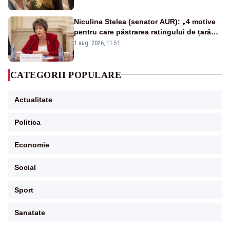
Niculina Stelea (senator AUR): „4 motive
pentru care păstrarea ratingului de țară
nu este o reușită pentru Guvernul
1 aug. 2026, 11:51
Bolojan”
CATEGORII POPULARE
Actualitate
Politica
Economie
Social
Sport
Sanatate