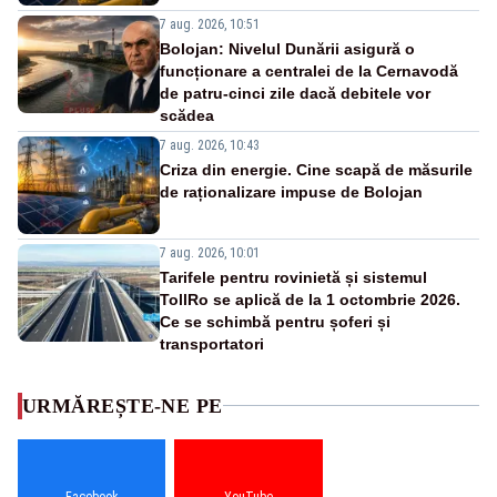
7 aug. 2026, 10:51
Bolojan: Nivelul Dunării asigură o
funcționare a centralei de la Cernavodă
de patru-cinci zile dacă debitele vor
scădea
7 aug. 2026, 10:43
Criza din energie. Cine scapă de măsurile
de raționalizare impuse de Bolojan
7 aug. 2026, 10:01
Tarifele pentru rovinietă și sistemul
TollRo se aplică de la 1 octombrie 2026.
Ce se schimbă pentru șoferi și
transportatori
URMĂREȘTE-NE PE
Facebook
YouTube