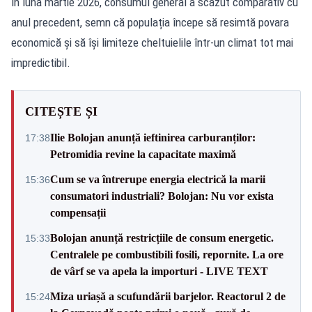
în luna martie 2026, consumul general a scăzut comparativ cu
anul precedent, semn că populația începe să resimtă povara
economică și să își limiteze cheltuielile într-un climat tot mai
impredictibil.
CITEȘTE ȘI
Ilie Bolojan anunță ieftinirea carburanților:
17:38
Petromidia revine la capacitate maximă
Cum se va întrerupe energia electrică la marii
15:36
consumatori industriali? Bolojan: Nu vor exista
compensații
Bolojan anunță restricțiile de consum energetic.
15:33
Centralele pe combustibili fosili, repornite. La ore
de vârf se va apela la importuri - LIVE TEXT
Miza uriașă a scufundării barjelor. Reactorul 2 de
15:24