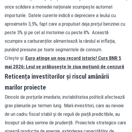
orice scădere a monedei naționale scumpește automat
importurile. Datele curente indică o depreciere a leului cu
aproximativ 3,5%, fapt care a propulsat deja prețul benzinei cu
peste 5% și pe cel al motorinei cu peste 8%. Această
scumpire a carburanților alimentează la rândul ei inflația,
punând presiune pe toate segmentele de consum.
Citește și:
Euro atinge un nou record istoric! Curs BNR 5
mai 2026: Leul se prăbușește în ziua moțiunii de cenzură
Reticența investitorilor și riscul amânării
marilor proiecte
Dincolo de prețurile imediate, instabilitatea politică afectează
grav planurile pe termen lung. Marii investitori, care au nevoie
de un cadru fiscal stabil și de reguli de piață predictibile, au
început să dea semne de prudență. Proiectele strategice care
vizează producția de energie, extinderea capacităților de