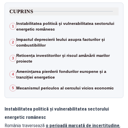
CUPRINS
Instabilitatea politică și vulnerabilitatea sectorului
1
energetic românesc
Impactul deprecierii leului asupra facturilor și
2
combustibililor
Reticența investitorilor și riscul amânării marilor
3
proiecte
Amenințarea pierderii fondurilor europene și a
4
tranziției energetice
Mecanismul periculos al cercului vicios economic
5
Instabilitatea politică și vulnerabilitatea sectorului
energetic românesc
România traversează
o perioadă marcată de incertitudine
,