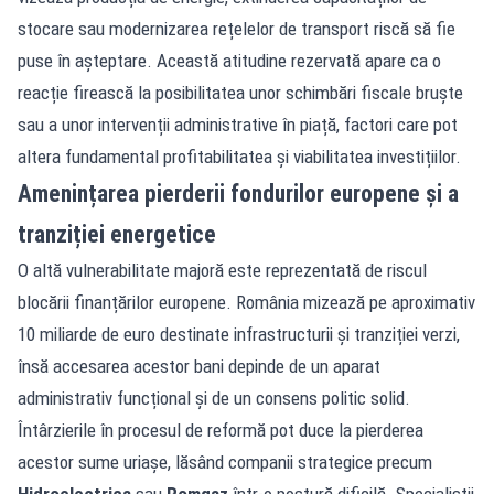
stocare sau modernizarea rețelelor de transport riscă să fie
puse în așteptare. Această atitudine rezervată apare ca o
reacție firească la posibilitatea unor schimbări fiscale bruște
sau a unor intervenții administrative în piață, factori care pot
altera fundamental profitabilitatea și viabilitatea investițiilor.
Amenințarea pierderii fondurilor europene și a
tranziției energetice
O altă vulnerabilitate majoră este reprezentată de riscul
blocării finanțărilor europene. România mizează pe aproximativ
10 miliarde de euro destinate infrastructurii și tranziției verzi,
însă accesarea acestor bani depinde de un aparat
administrativ funcțional și de un consens politic solid.
Întârzierile în procesul de reformă pot duce la pierderea
acestor sume uriașe, lăsând companii strategice precum
Hidroelectrica
sau
Romgaz
într-o postură dificilă. Specialiștii