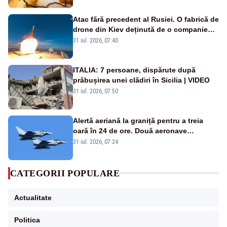
Atac fără precedent al Rusiei. O fabrică de
drone din Kiev deținută de o companie
americană, distrusă de o rachetă
31 iul. 2026, 07:40
rusească
ITALIA: 7 persoane, dispărute după
prăbușirea unei clădiri în Sicilia | VIDEO
31 iul. 2026, 07:50
Alertă aeriană la graniță pentru a treia
oară în 24 de ore. Două aeronave
Eurofighter britanice au fost ridicate de la
31 iul. 2026, 07:24
sol
CATEGORII POPULARE
Actualitate
Politica