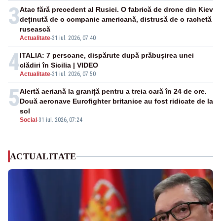
3
Atac fără precedent al Rusiei. O fabrică de drone din Kiev
deținută de o companie americană, distrusă de o rachetă
rusească
Actualitate
-
31 iul. 2026, 07:40
4
ITALIA: 7 persoane, dispărute după prăbușirea unei
clădiri în Sicilia | VIDEO
Actualitate
-
31 iul. 2026, 07:50
5
Alertă aeriană la graniță pentru a treia oară în 24 de ore.
Două aeronave Eurofighter britanice au fost ridicate de la
sol
Social
-
31 iul. 2026, 07:24
ACTUALITATE