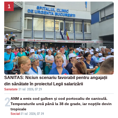
1
SANITAS: Niciun scenariu favorabil pentru angajații
din sănătate în proiectul Legii salarizării
Sanatate
·
31 iul. 2026, 07:29
2
ANM a emis cod galben și cod portocaliu de caniculă.
Temperaturile urcă până la 38 de grade, iar nopțile devin
tropicale
Social
-
31 iul. 2026, 07:39