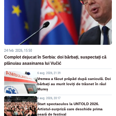
24 feb. 2026, 15:50
Complot dejucat în Serbia: doi bărbați, suspectați că
plănuiau asasinarea lui Vučić
6 aug. 2026, 21:39
Vremea a făcut prăpăd după caniculă. Doi
bărbați au murit loviți de trăsnet în râul
Mureș
6 aug. 2026, 20:17
Start spectaculos la UNTOLD 2026.
Artistul-surpriză care deschide prima
seară de festival