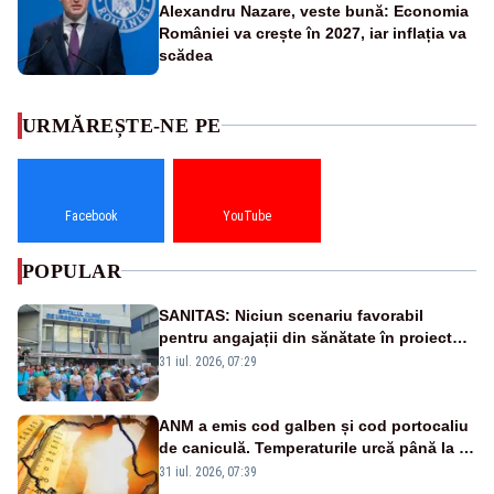
Alexandru Nazare, veste bună: Economia
României va crește în 2027, iar inflația va
scădea
URMĂREȘTE-NE PE
Facebook
YouTube
POPULAR
SANITAS: Niciun scenariu favorabil
pentru angajații din sănătate în proiectul
Legii salarizării
31 iul. 2026, 07:29
ANM a emis cod galben și cod portocaliu
de caniculă. Temperaturile urcă până la 38
de grade, iar nopțile devin tropicale
31 iul. 2026, 07:39