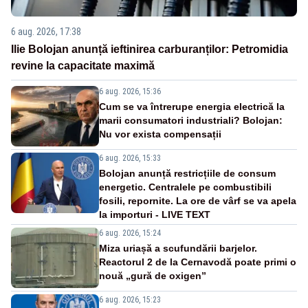
6 aug. 2026, 17:38
Ilie Bolojan anunță ieftinirea carburanților: Petromidia
revine la capacitate maximă
6 aug. 2026, 15:36
Cum se va întrerupe energia electrică la
marii consumatori industriali? Bolojan:
Nu vor exista compensații
6 aug. 2026, 15:33
Bolojan anunță restricțiile de consum
energetic. Centralele pe combustibili
fosili, repornite. La ore de vârf se va apela
la importuri - LIVE TEXT
6 aug. 2026, 15:24
Miza uriașă a scufundării barjelor.
Reactorul 2 de la Cernavodă poate primi o
nouă „gură de oxigen”
6 aug. 2026, 15:23