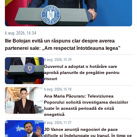
6 aug. 2026, 16:34
Ilie Bolojan evită un răspuns clar despre averea
partenerei sale: „Am respectat întotdeauna legea”
6 aug. 2026, 15:39
Guvernul a adoptat o hotărâre care
aprobă planurile de pregătire pentru
riscuri
6 aug. 2026, 15:18
Ana Maria Păcuraru: Televiziunea
Poporului solicită investigarea deciziilor
luate în această perioadă de criză
enegetică
6 aug. 2026, 11:27
JD Vance anunță negocieri de pace
dificile și îndelungate cu Iranul, în timp ce