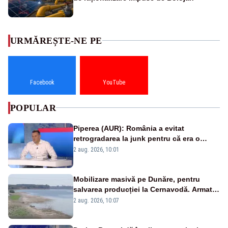
URMĂREȘTE-NE PE
Facebook
YouTube
POPULAR
Piperea (AUR): România a evitat
retrogradarea la junk pentru că era o
catastrofă pentru bănci și fondurile de
2 aug. 2026, 10:01
pensii
Mobilizare masivă pe Dunăre, pentru
salvarea producției la Cernavodă. Armata
va detona o stâncă și va devia apa
2 aug. 2026, 10:07
fluviului - IMAGINI AERIENE