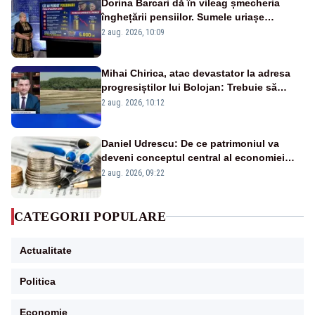
Dorina Barcari dă în vileag șmecheria
înghețării pensiilor. Sumele uriașe
pierdute de fiecare român
2 aug. 2026, 10:09
Mihai Chirica, atac devastator la adresa
progresiștilor lui Bolojan: Trebuie să
protejăm și natura, dar nu șținem omaneii
2 aug. 2026, 10:12
în stare permanentă de alertă
Daniel Udrescu: De ce patrimoniul va
deveni conceptul central al economiei
viitoare?
2 aug. 2026, 09:22
CATEGORII POPULARE
Actualitate
Politica
Economie