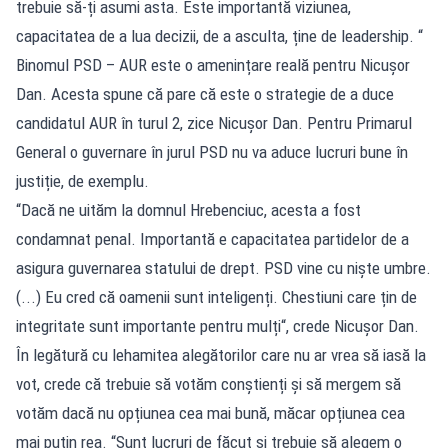
trebuie să-ți asumi asta. Este importantă viziunea,
capacitatea de a lua decizii, de a asculta, ține de leadership. “
Binomul PSD – AUR este o amenințare reală pentru Nicușor
Dan. Acesta spune că pare că este o strategie de a duce
candidatul AUR în turul 2, zice Nicușor Dan. Pentru Primarul
General o guvernare în jurul PSD nu va aduce lucruri bune în
justiție, de exemplu.
“Dacă ne uităm la domnul Hrebenciuc, acesta a fost
condamnat penal. Importantă e capacitatea partidelor de a
asigura guvernarea statului de drept. PSD vine cu niște umbre.
(...) Eu cred că oamenii sunt inteligenți. Chestiuni care țin de
integritate sunt importante pentru mulți“, crede Nicușor Dan.
În legătură cu lehamitea alegătorilor care nu ar vrea să iasă la
vot, crede că trebuie să votăm conștienți și să mergem să
votăm dacă nu opțiunea cea mai bună, măcar opțiunea cea
mai puțin rea. “Sunt lucruri de făcut și trebuie să alegem o