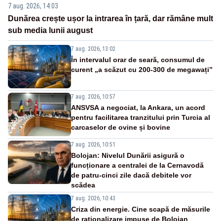
7 aug. 2026, 14:03
Dunărea crește ușor la intrarea în țară, dar rămâne mult
sub media lunii august
7 aug. 2026, 13:02
În intervalul orar de seară, consumul de
curent „a scăzut cu 200-300 de megawați”
7 aug. 2026, 10:57
ANSVSA a negociat, la Ankara, un acord
pentru facilitarea tranzitului prin Turcia al
carcaselor de ovine și bovine
7 aug. 2026, 10:51
Bolojan: Nivelul Dunării asigură o
funcționare a centralei de la Cernavodă
de patru-cinci zile dacă debitele vor
scădea
7 aug. 2026, 10:43
Criza din energie. Cine scapă de măsurile
de raționalizare impuse de Bolojan