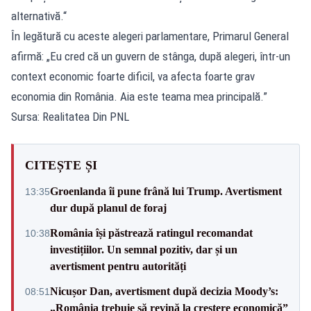
alternativă.“
În legătură cu aceste alegeri parlamentare, Primarul General
afirmă: „Eu cred că un guvern de stânga, după alegeri, într-un
context economic foarte dificil, va afecta foarte grav
economia din România. Aia este teama mea principală.”
Sursa: Realitatea Din PNL
CITEȘTE ȘI
Groenlanda îi pune frână lui Trump. Avertisment
13:35
dur după planul de foraj
România își păstrează ratingul recomandat
10:38
investițiilor. Un semnal pozitiv, dar și un
avertisment pentru autorități
Nicușor Dan, avertisment după decizia Moody’s:
08:51
„România trebuie să revină la creștere economică”