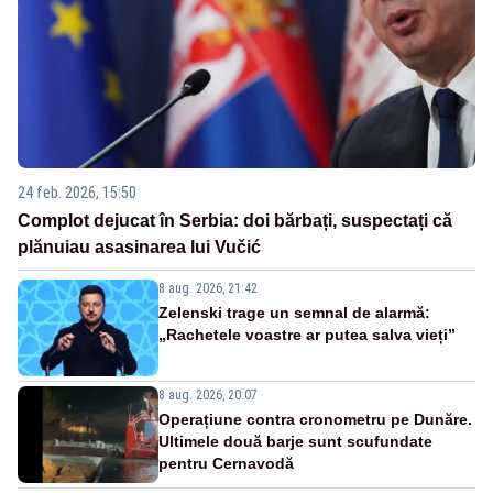
24 feb. 2026, 15:50
Complot dejucat în Serbia: doi bărbați, suspectați că
plănuiau asasinarea lui Vučić
8 aug. 2026, 21:42
Zelenski trage un semnal de alarmă:
„Rachetele voastre ar putea salva vieți”
8 aug. 2026, 20:07
Operațiune contra cronometru pe Dunăre.
Ultimele două barje sunt scufundate
pentru Cernavodă