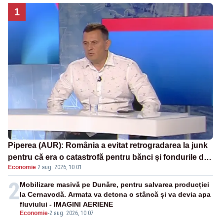
1
Piperea (AUR): România a evitat retrogradarea la junk
pentru că era o catastrofă pentru bănci și fondurile de
Economie
·
2 aug. 2026, 10:01
pensii
2
Mobilizare masivă pe Dunăre, pentru salvarea producției
la Cernavodă. Armata va detona o stâncă și va devia apa
fluviului - IMAGINI AERIENE
Economie
-
2 aug. 2026, 10:07