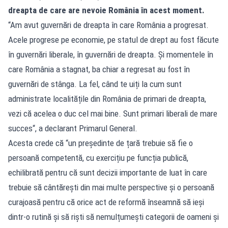
dreapta de care are nevoie România în acest moment.
“Am avut guvernări de dreapta în care România a progresat.
Acele progrese pe economie, pe statul de drept au fost făcute
în guvernări liberale, în guvernări de dreapta. Și momentele în
care România a stagnat, ba chiar a regresat au fost în
guvernări de stânga. La fel, când te uiți la cum sunt
administrate localitățile din România de primari de dreapta,
vezi că acelea o duc cel mai bine. Sunt primari liberali de mare
succes“, a declarant Primarul General.
Acesta crede că “un președinte de țară trebuie să fie o
persoană competentă, cu exercițiu pe funcția publică,
echilibrată pentru că sunt decizii importante de luat în care
trebuie să cântărești din mai multe perspective și o persoană
curajoasă pentru că orice act de reformă înseamnă să ieși
dintr-o rutină și să riști să nemulțumești categorii de oameni și