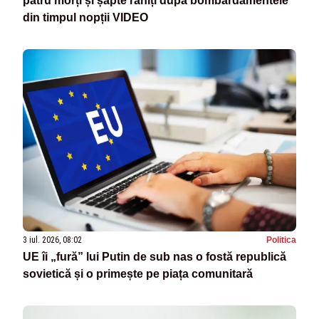
patru morți și șapte răniți după bombardamentele
din timpul nopții VIDEO
3 iul. 2026, 08:02
Politica
UE îi „fură” lui Putin de sub nas o fostă republică
sovietică și o primește pe piața comunitară