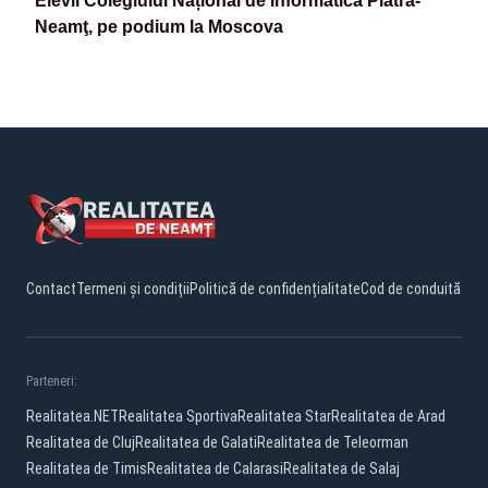
Elevii Colegiului Național de Informatică Piatra-
Neamţ, pe podium la Moscova
Contact
Termeni și condiții
Politică de confidențialitate
Cod de conduită
Parteneri:
Realitatea.NET
Realitatea Sportiva
Realitatea Star
Realitatea de Arad
Realitatea de Cluj
Realitatea de Galati
Realitatea de Teleorman
Realitatea de Timis
Realitatea de Calarasi
Realitatea de Salaj