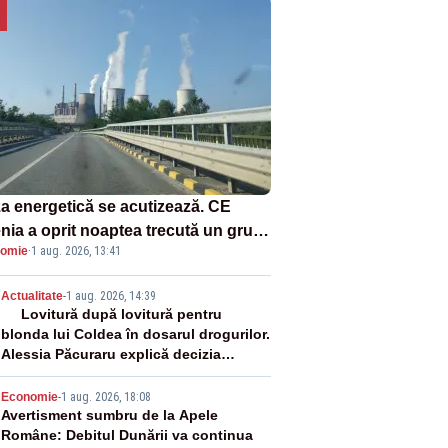
za energetică se acutizează. CE
enia a oprit noaptea trecută un grup
omie
·
1 aug. 2026, 13:41
rgetic de la Rovinari
2
Actualitate
-
1 aug. 2026, 14:39
Lovitură după lovitură pentru
blonda lui Coldea în dosarul drogurilor.
Alessia Păcuraru explică decizia
magistraților
3
Economie
-
1 aug. 2026, 18:08
Avertisment sumbru de la Apele
Române: Debitul Dunării va continua