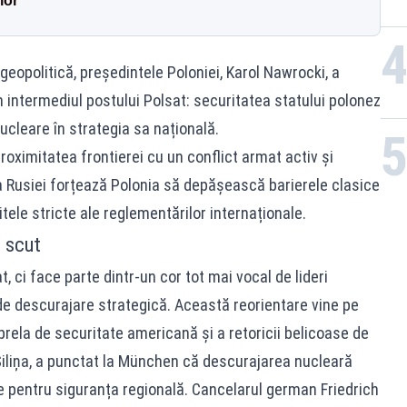
lor
opolitică, președintele Poloniei, Karol Nawrocki, a
 intermediul postului Polsat: securitatea statului polonez
ucleare în strategia sa națională.
proximitatea frontierei cu un conflict armat activ și
 a Rusiei forțează Polonia să depășească barierele clasice
tele stricte ale reglementărilor internaționale.
i scut
, ci face parte dintr-un cor tot mai vocal de lideri
e descurajare strategică. Această reorientare vine pe
brela de securitate americană și a retoricii belicoase de
 Siliņa, a punctat la München că descurajarea nucleară
e pentru siguranța regională. Cancelarul german Friedrich