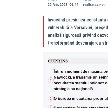
Publicat
Sursă
22 feb. 2026, 09:44
realitatea.net
Invocând presiunea constantă 
vulnerabilă a Varșoviei, președ
analiză riguroasă privind dezv
transformând descurajarea strat
CUPRINS
Într-un moment de maximă pres
Nawrocki, a transmis un semna
1
securitatea statului polonez d
strategia sa națională.
O Europă în căutarea propriul
2