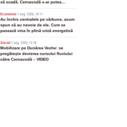
să scadă. Cernavodă s-ar putea
închide în 4 zile
4
Economie
-
1 aug. 2026, 18:11
Au închis centralele pe cărbune, acum
spun că au nevoie de ele. Cum se
pasează vina în plină criză energetică
5
Social
-
1 aug. 2026, 13:38
Mobilizare pe Dunărea Veche: se
pregătește devierea cursului fluviului
către Cernavodă – VIDEO