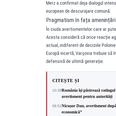
Merz a confirmat deja dialogul inte
european de descurajare comună.
Pragmatism în fața amenințări
În ciuda avertismentelor care ar put
Acesta consideră că orice reacție agr
actual, indiferent de deciziile Poloni
Europă incertă, Varșovia trebuie să 
defensivă de ultimă generație.
CITEȘTE ȘI
România își păstrează ratingul 
10:38
avertisment pentru autorități
Nicușor Dan, avertisment după 
08:51
economică”