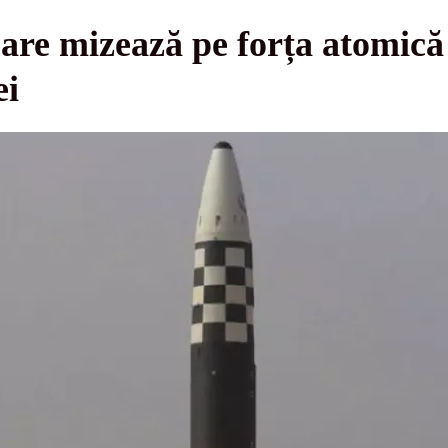
are mizează pe forța atomică
ei