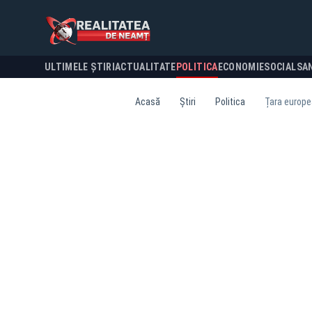
ULTIMELE ȘTIRI
ACTUALITATE
POLITICA
ECONOMIE
SOCIAL
SA
Acasă
Știri
Politica
Țara europe