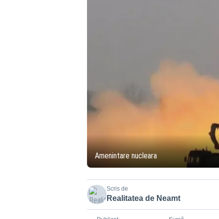
Amenintare nucleara
Scris de
Realitatea de Neamt