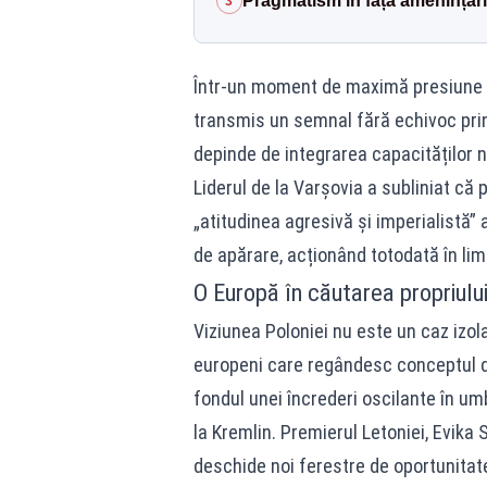
Pragmatism în fața amenințări
3
Într-un moment de maximă presiune ge
transmis un semnal fără echivoc prin
depinde de integrarea capacităților n
Liderul de la Varșovia a subliniat că 
„atitudinea agresivă și imperialistă”
de apărare, acționând totodată în limi
O Europă în căutarea propriulu
Viziunea Poloniei nu este un caz izolat
europeni care regândesc conceptul d
fondul unei încrederi oscilante în um
la Kremlin. Premierul Letoniei, Evika
deschide noi ferestre de oportunitat