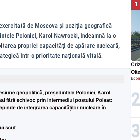
1
exercitată de Moscova și poziția geografică
intele Poloniei, Karol Nawrocki, îndeamnă la o
oltarea propriei capacități de apărare nucleară,
egică într-o prioritate națională vitală.
Cri
Olt
Econ
ene
iune geopolitică, președintele Poloniei, Karol
l fără echivoc prin intermediul postului Polsat:
epinde de integrarea capacităților nucleare în
ui scut