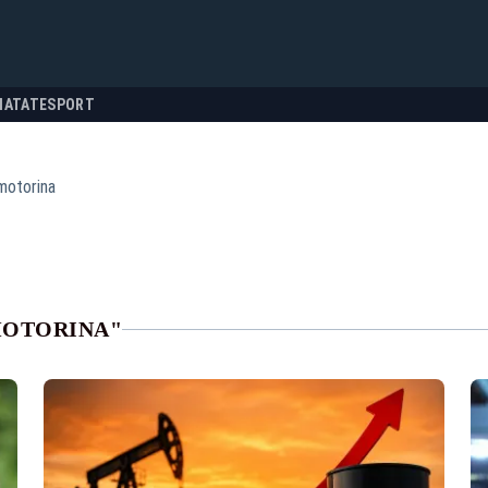
NATATE
SPORT
motorina
MOTORINA"