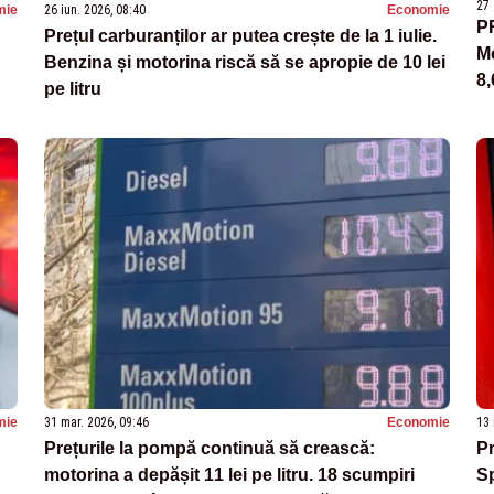
27 
mie
26 iun. 2026, 08:40
Economie
P
Prețul carburanților ar putea crește de la 1 iulie.
Mo
Benzina și motorina riscă să se apropie de 10 lei
8,
pe litru
mie
31 mar. 2026, 09:46
Economie
13 
Prețurile la pompă continuă să crească:
Pr
motorina a depășit 11 lei pe litru. 18 scumpiri
Sp