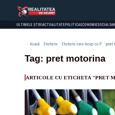
ULTIMELE ȘTIRI
ACTUALITATE
POLITICA
ECONOMIE
SOCIAL
SA
Acasă
Etichete
Etichete care încep cu P
pret 
Tag: pret motorina
ARTICOLE CU ETICHETA "PRET 