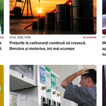
mie
24 iul. 2026, 10:08
Economie
17 
de
Prețurile la carburanți continuă să crească.
Mo
ă
Benzina și motorina, tot mai scumpe
ap
iu