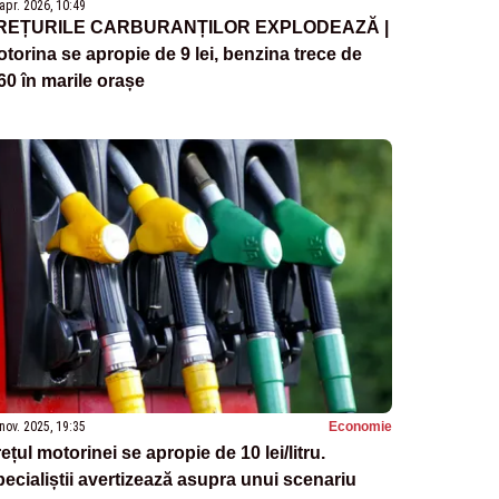
apr. 2026, 10:49
REȚURILE CARBURANȚILOR EXPLODEAZĂ |
torina se apropie de 9 lei, benzina trece de
60 în marile orașe
nov. 2025, 19:35
Economie
ețul motorinei se apropie de 10 lei/litru.
ecialiștii avertizează asupra unui scenariu