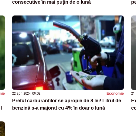
consecutive în mai puțin de o lună
pe
mie
22 apr. 2024, 09:02
Economie
21 
Prețul carburanților se apropie de 8 lei! Litrul de
Ex
I
benzină s-a majorat cu 4% în doar o lună
co