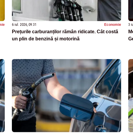
mie
6 iul. 2026, 09:31
Economie
3 i
Prețurile carburanților rămân ridicate. Cât costă
M
un plin de benzină și motorină
G