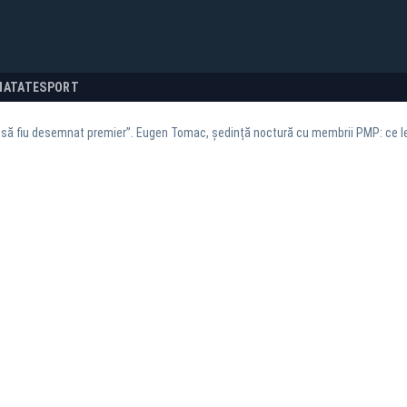
NATATE
SPORT
să fiu desemnat premier”. Eugen Tomac, ședință noctură cu membrii PMP: ce l