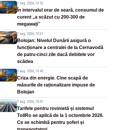
7 aug. 2026, 13:02
În intervalul orar de seară, consumul de
curent „a scăzut cu 200-300 de
megawați”
7 aug. 2026, 10:51
Bolojan: Nivelul Dunării asigură o
funcționare a centralei de la Cernavodă
de patru-cinci zile dacă debitele vor
scădea
7 aug. 2026, 10:43
Criza din energie. Cine scapă de
măsurile de raționalizare impuse de
Bolojan
7 aug. 2026, 10:01
Tarifele pentru rovinietă și sistemul
TollRo se aplică de la 1 octombrie 2026.
Ce se schimbă pentru șoferi și
transportatori