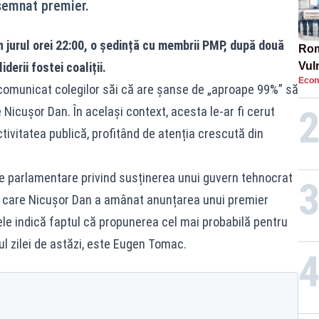
semnat premier.
n jurul orei 22:00, o ședință cu membrii PMP, după două
Rom
derii fostei coaliții.
Vul
Econ
pun
comunicat colegilor săi că are șanse de „aproape 99%” să
cun
Nicușor Dan. În același context, acesta le-ar fi cerut
tivitatea publică, profitând de atenția crescută din
ele parlamentare privind susținerea unui guvern tehnocrat
ru care Nicușor Dan a amânat anunțarea unui premier
le indică faptul că propunerea cel mai probabilă pentru
ul zilei de astăzi, este Eugen Tomac.