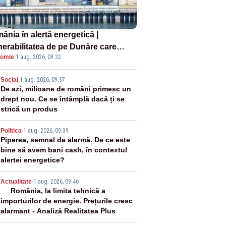
ânia în alertă energetică |
nerabilitatea de pe Dunăre care
omie
·
1 aug. 2026, 09:32
e în pericol Centrala Cernavodă era
oscută de pe vremea lui Ceaușescu
2
Social
-
1 aug. 2026, 09:37
De azi, milioane de români primesc un
drept nou. Ce se întâmplă dacă ți se
strică un produs
3
Politica
-
1 aug. 2026, 09:39
Piperea, semnal de alarmă. De ce este
bine să avem bani cash, în contextul
alertei energetice?
4
Actualitate
-
1 aug. 2026, 09:46
România, la limita tehnică a
importurilor de energie. Prețurile cresc
alarmant - Analiză Realitatea Plus