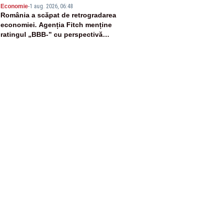
5
Economie
-
1 aug. 2026, 06:48
România a scăpat de retrogradarea
economiei. Agenția Fitch menține
ratingul „BBB-” cu perspectivă
negativă