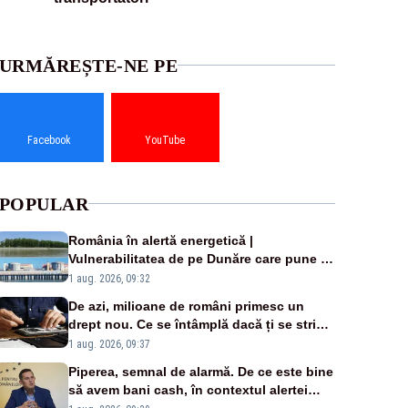
URMĂREȘTE-NE PE
Facebook
YouTube
POPULAR
România în alertă energetică |
Vulnerabilitatea de pe Dunăre care pune în
pericol Centrala Cernavodă era cunoscută
1 aug. 2026, 09:32
de pe vremea lui Ceaușescu
De azi, milioane de români primesc un
drept nou. Ce se întâmplă dacă ți se strică
un produs
1 aug. 2026, 09:37
Piperea, semnal de alarmă. De ce este bine
să avem bani cash, în contextul alertei
energetice?