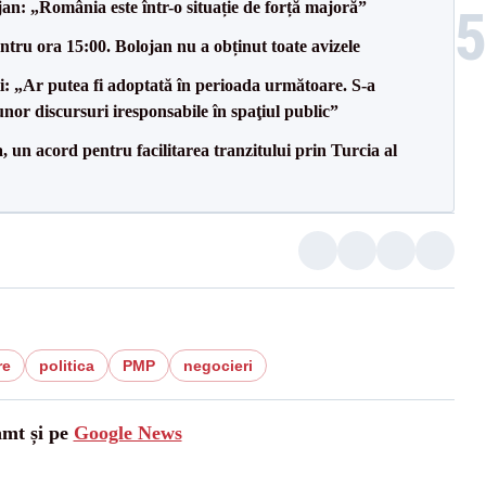
an: „România este într-o situație de forță majoră”
tru ora 15:00. Bolojan nu a obținut toate avizele
ii: „Ar putea fi adoptată în perioada următoare. S-a
nor discursuri iresponsabile în spaţiul public”
un acord pentru facilitarea tranzitului prin Turcia al
re
politica
PMP
negocieri
amt și pe
Google News