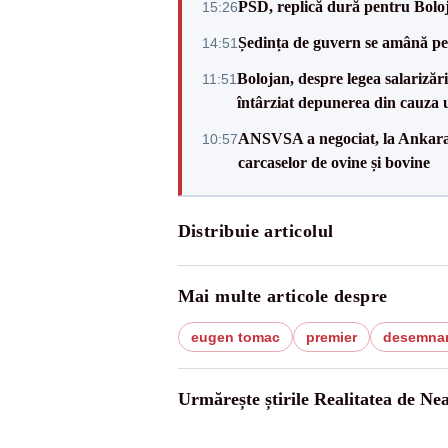
PSD, replică dură pentru Boloj
15:26
Ședința de guvern se amână pen
14:51
Bolojan, despre legea salarizăr
11:51
întârziat depunerea din cauza u
ANSVSA a negociat, la Ankara, 
10:57
carcaselor de ovine și bovine
Distribuie articolul
Mai multe articole despre
eugen tomac
premier
desemna
Urmărește știrile Realitatea de Ne