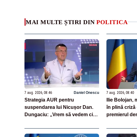
MAI MULTE ȘTIRI DIN
POLITICA
7 aug. 2026, 08:46
Daniel Onescu
7 aug. 2026, 08:40
Strategia AUR pentru
Ilie Bolojan
suspendarea lui Nicușor Dan.
în plină criză
Dungaciu: „Vrem să vedem cine
premierul de
semnează și cine nu”
laude cu măsu