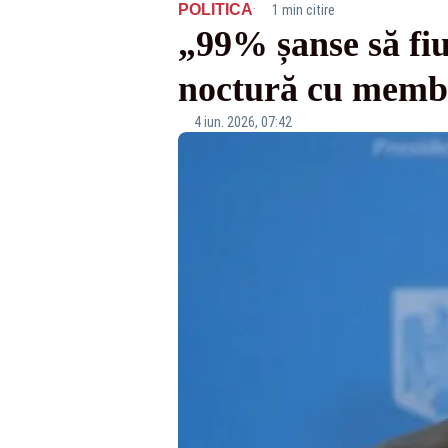
·
POLITICA
1 min citire
„99% șanse să fi
noctură cu membr
4 iun. 2026, 07:42