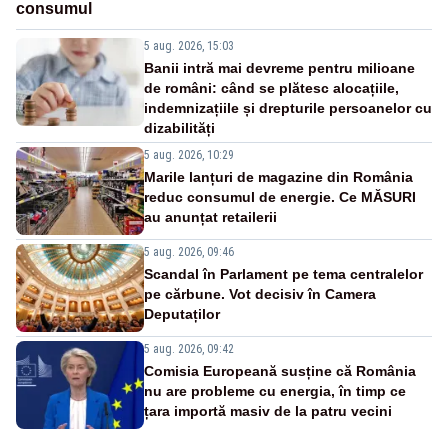
consumul
5 aug. 2026, 15:03
Banii intră mai devreme pentru milioane
de români: când se plătesc alocațiile,
indemnizațiile și drepturile persoanelor cu
dizabilități
5 aug. 2026, 10:29
Marile lanțuri de magazine din România
reduc consumul de energie. Ce MĂSURI
au anunțat retailerii
5 aug. 2026, 09:46
Scandal în Parlament pe tema centralelor
pe cărbune. Vot decisiv în Camera
Deputaților
5 aug. 2026, 09:42
Comisia Europeană susține că România
nu are probleme cu energia, în timp ce
țara importă masiv de la patru vecini