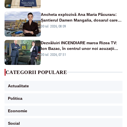
Ancheta explozivă Ana Maria Păcuraru:
Șantierul Damen Mangalia, dosarul care
scufundă apărarea României
30 iul. 2026, 08:09
Dezvăluiri INCENDIARE marca Rizea TV:
Ion Bazac, în centrul unor noi acuzații
publice
30 iul. 2026, 07:51
CATEGORII POPULARE
Actualitate
Politica
Economie
Social