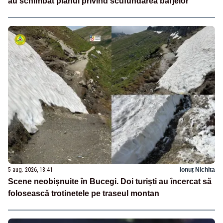
au schimbat planul privind scufundarea barjelor
5 aug. 2026, 18:41
Ionuț Nichita
Scene neobișnuite în Bucegi. Doi turiști au încercat să
folosească trotinetele pe traseul montan