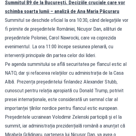
Summitul B9 de la București. Deciziile cruciale care vor
schimba soarta lumii – analiză de Ana Maria Păcuraru
Summitul se deschide oficial la ora 10:30, când delegațiile vor
fi primite de președintele României, Nicușor Dan, alături de
președintele Poloniei, Carol Nawrocki, care va coprezida
evenimentul. La ora 11:00 începe sesiunea plenară, cu
intervenții principale din partea celor doi lideri.
Pe agenda summitului se află securitatea pe flancul estic al
NATO, dar și refacerea relațiilor cu administrația de la Casa
Albă. Prezența președintelui finlandez Alexander Stubb,
cunoscut pentru relația apropiată cu Donald Trump, potrivit
presei internaționale, este considerată un semnal clar al
importanței țărilor nordice pentru flancul estic european.
Președintele ucrainean Volodimir Zelenski participă și el la
summit, iar administrația prezidențială română a anunțat că
Mirabela Grădinaru, partenera lui Nicușor Dan, va avea o