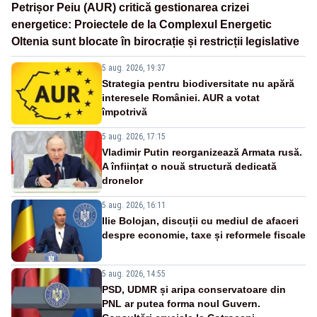
Petrișor Peiu (AUR) critică gestionarea crizei
energetice: Proiectele de la Complexul Energetic
Oltenia sunt blocate în birocrație și restricții legislative
5 aug. 2026, 19:37
Strategia pentru biodiversitate nu apără
interesele României. AUR a votat
împotrivă
5 aug. 2026, 17:15
Vladimir Putin reorganizează Armata rusă.
A înființat o nouă structură dedicată
dronelor
5 aug. 2026, 16:11
Ilie Bolojan, discuții cu mediul de afaceri
despre economie, taxe și reformele fiscale
5 aug. 2026, 14:55
PSD, UDMR și aripa conservatoare din
PNL ar putea forma noul Guvern.