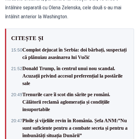
întâlnire separată cu Olena Zelenska, cele două s-au mai
întâlnit anterior la Washington.
CITEȘTE ȘI
Complot dejucat în Serbia: doi bărbați, suspectați
15:50
că plănuiau asasinarea lui Vučić
Donald Trump, în centrul unui nou scandal.
21:52
Acuzații privind accesul preferențial la postările
sale
Trenurile care îi scot din sărite pe români.
20:49
Călătorii reclamă aglomerația și condițiile
insuportabile
Ploile și vijeliile revin în România. Șefa ANM:”Nu
20:47
sunt suficiente pentru a combate seceta și pentru a
îmbunătăți situația Dunării”