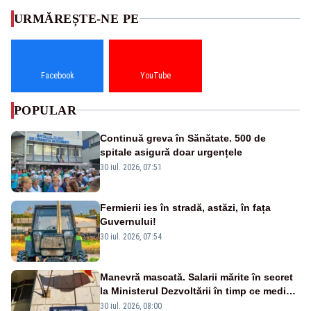
URMĂREȘTE-NE PE
Facebook
YouTube
POPULAR
Continuă greva în Sănătate. 500 de
spitale asigură doar urgențele
30 iul. 2026, 07:51
Fermierii ies în stradă, astăzi, în fața
Guvernului!
30 iul. 2026, 07:54
Manevră mascată. Salarii mărite în secret
la Ministerul Dezvoltării în timp ce medicii
ies în stradă
30 iul. 2026, 08:00