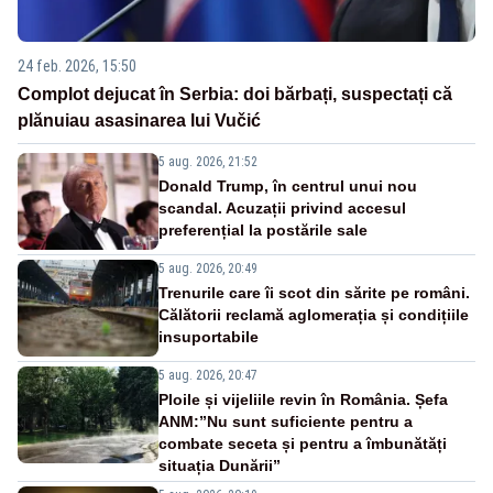
24 feb. 2026, 15:50
Complot dejucat în Serbia: doi bărbați, suspectați că
plănuiau asasinarea lui Vučić
5 aug. 2026, 21:52
Donald Trump, în centrul unui nou
scandal. Acuzații privind accesul
preferențial la postările sale
5 aug. 2026, 20:49
Trenurile care îi scot din sărite pe români.
Călătorii reclamă aglomerația și condițiile
insuportabile
5 aug. 2026, 20:47
Ploile și vijeliile revin în România. Șefa
ANM:”Nu sunt suficiente pentru a
combate seceta și pentru a îmbunătăți
situația Dunării”