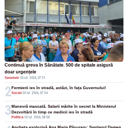
Continuă greva în Sănătate. 500 de spitale asigură
doar urgențele
Sanatate
·
30 iul. 2026, 07:51
2
Fermierii ies în stradă, astăzi, în fața Guvernului!
Social
-
30 iul. 2026, 07:54
3
Manevră mascată. Salarii mărite în secret la Ministerul
Dezvoltării în timp ce medicii ies în stradă
Politica
-
30 iul. 2026, 08:00
Ancheta explozivă Ana Maria Păcuraru: Șantierul Damen