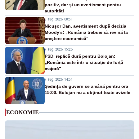
pozitiv, dar și un avertisment pentru
autorități
8 aug. 2026, 08:51
Nicușor Dan, avertisment după decizia
Moody’s: „România trebuie să revină la
creștere economică”
7 aug. 2026, 15:26
PSD, replică dură pentru Bolojan:
„România este într-o situație de forță
majoră”
7 aug. 2026, 14:51
Ședința de guvern se amână pentru ora
15:00. Bolojan nu a obținut toate avizele
ECONOMIE