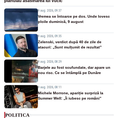
plănuiau asasinarea lui Vučić
9 aug. 2026, 09:37
Vremea se întoarce pe dos. Unde lovesc
ploile duminică, 9 august
9 aug. 2026, 09:35
Zelenski, verdict după 40 de zile de
atacuri: „Sunt mulțumit de rezultat”
9 aug. 2026, 08:29
Barjele au fost scufundate, dar apare un
nou risc. Ce se întâmplă pe Dunăre
9 aug. 2026, 08:11
Michele Morrone, apariție surpriză la
Summer Well: „Îi iubesc pe români”
POLITICA