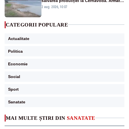
salvarea producției la Cernavodă. Armata
va detona o stâncă și va devia apa
2 aug. 2026, 10:07
fluviului - IMAGINI AERIENE
CATEGORII POPULARE
Actualitate
Politica
Economie
Social
Sport
Sanatate
MAI MULTE ȘTIRI DIN
SANATATE