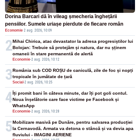
Dorina Barcari dă în vileag șmecheria înghețării
pensiilor. Sumele uriașe pierdute de fiecare român
Economie
·
2 aug. 2026, 10:09
2
Mihai Chirica, atac devastator la adresa progresiștilor lui
Bolojan: Trebuie să protejăm și natura, dar nu șținem
omaneii în stare permanentă de alertă
Economie
-
2 aug. 2026, 10:12
3
România sub COD ROȘU de caniculă, zile de foc și nopți
tropicale în jumătate de țară
Social
-
2 aug. 2026, 10:25
4
Îți promit bani în câteva minute, dar îți pot goli contul.
Noua înșelătorie care face victime pe Facebook și
WhatsApp
Economie
-
2 aug. 2026, 10:28
5
Mobilizare masivă pe Dunăre, pentru salvarea producției
la Cernavodă. Armata va detona o stâncă și va devia apa
fluviului - IMAGINI AERIENE