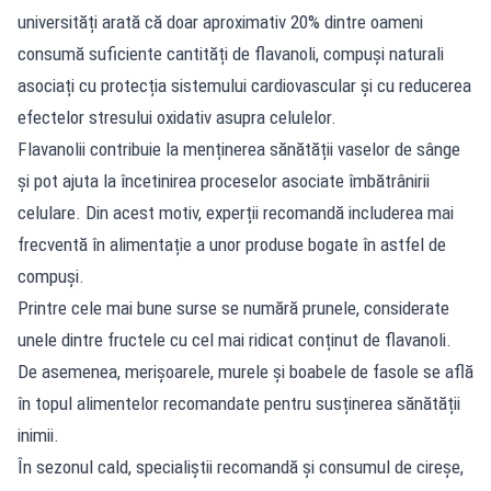
universități arată că doar aproximativ 20% dintre oameni
consumă suficiente cantități de flavanoli, compuși naturali
asociați cu protecția sistemului cardiovascular și cu reducerea
efectelor stresului oxidativ asupra celulelor.
Flavanolii contribuie la menținerea sănătății vaselor de sânge
și pot ajuta la încetinirea proceselor asociate îmbătrânirii
celulare. Din acest motiv, experții recomandă includerea mai
frecventă în alimentație a unor produse bogate în astfel de
compuși.
Printre cele mai bune surse se numără prunele, considerate
unele dintre fructele cu cel mai ridicat conținut de flavanoli.
De asemenea, merișoarele, murele și boabele de fasole se află
în topul alimentelor recomandate pentru susținerea sănătății
inimii.
În sezonul cald, specialiștii recomandă și consumul de cireșe,