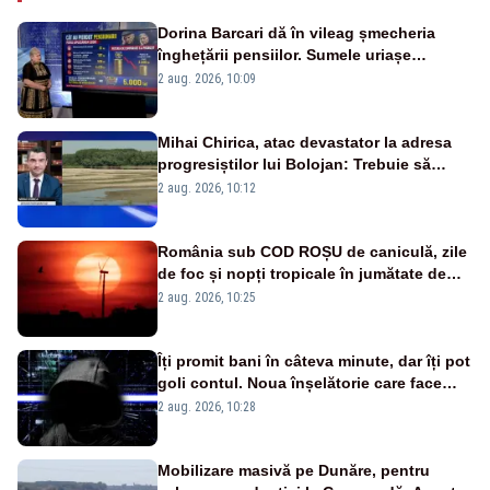
Dorina Barcari dă în vileag șmecheria
înghețării pensiilor. Sumele uriașe
pierdute de fiecare român
2 aug. 2026, 10:09
Mihai Chirica, atac devastator la adresa
progresiștilor lui Bolojan: Trebuie să
protejăm și natura, dar nu șținem omaneii
2 aug. 2026, 10:12
în stare permanentă de alertă
România sub COD ROȘU de caniculă, zile
de foc și nopți tropicale în jumătate de
țară
2 aug. 2026, 10:25
Îți promit bani în câteva minute, dar îți pot
goli contul. Noua înșelătorie care face
victime pe Facebook și WhatsApp
2 aug. 2026, 10:28
Mobilizare masivă pe Dunăre, pentru