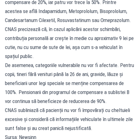
compensare de 20%, iar patru vor trece la 50%. Printre
acestea se află Indapamidum, Metoprololum, Bisoprololum,
Candesartanum Cilexetil, Rosuvastatinum sau Omeprazolum.
CNAS precizează că, în cazul aplicării acestor schimbări,
contribuția personală ar crește în medie cu aproximativ 9 lei pe
cutie, nu cu sume de sute de lei, așa cum s-a vehiculat în
spațiul public.
De asemenea, categoriile vulnerabile nu vor fi afectate. Pentru
copii, tineri fără venituri până la 26 de ani, gravide, lăuze și
beneficiarii unor legi speciale se menține compensarea de
100%. Pensionarii din programul de compensare a sublistei B
vor continua să beneficieze de reducerea de 90%.
CNAS subliniază că pacienții nu vor fi împovărați cu cheltuieli
excesive și consideră că informațiile vehiculate în ultimele zile
sunt false și au creat panică nejustificată.
Sursa: Newsinn