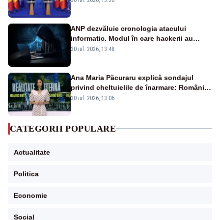
ANP dezvăluie cronologia atacului
informatic. Modul în care hackerii au
pătruns în rețea rămâne necunoscut
30 iul. 2026, 13:48
Ana Maria Păcuraru explică sondajul
privind cheltuielile de înarmare: Românii
cer transparență în achiziții și un echilibru
30 iul. 2026, 13:06
între partenerii externi
CATEGORII POPULARE
Actualitate
Politica
Economie
Social