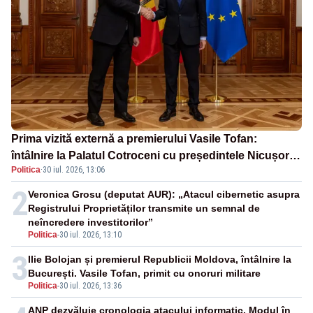
Prima vizită externă a premierului Vasile Tofan:
întâlnire la Palatul Cotroceni cu președintele Nicușor
Politica
·
30 iul. 2026, 13:06
Dan
2
Veronica Grosu (deputat AUR): „Atacul cibernetic asupra
Registrului Proprietăților transmite un semnal de
neîncredere investitorilor”
Politica
-
30 iul. 2026, 13:10
3
Ilie Bolojan și premierul Republicii Moldova, întâlnire la
București. Vasile Tofan, primit cu onoruri militare
Politica
-
30 iul. 2026, 13:36
ANP dezvăluie cronologia atacului informatic. Modul în