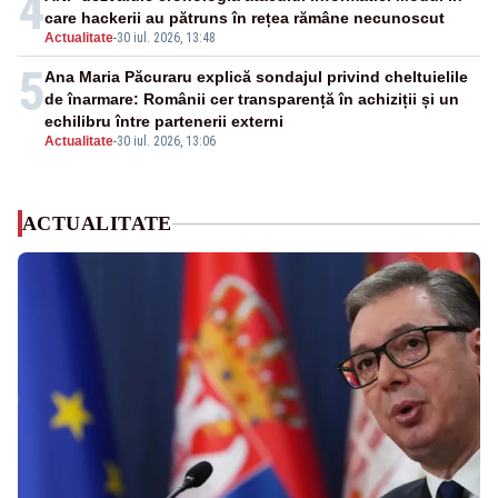
4
care hackerii au pătruns în rețea rămâne necunoscut
Actualitate
-
30 iul. 2026, 13:48
5
Ana Maria Păcuraru explică sondajul privind cheltuielile
de înarmare: Românii cer transparență în achiziții și un
echilibru între partenerii externi
Actualitate
-
30 iul. 2026, 13:06
ACTUALITATE