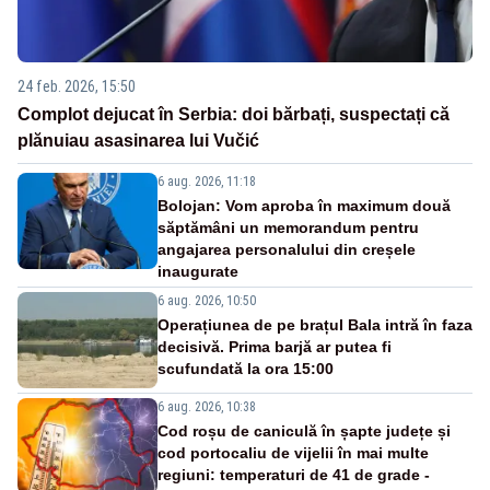
24 feb. 2026, 15:50
Complot dejucat în Serbia: doi bărbați, suspectați că
plănuiau asasinarea lui Vučić
6 aug. 2026, 11:18
Bolojan: Vom aproba în maximum două
săptămâni un memorandum pentru
angajarea personalului din creșele
inaugurate
6 aug. 2026, 10:50
Operațiunea de pe brațul Bala intră în faza
decisivă. Prima barjă ar putea fi
scufundată la ora 15:00
6 aug. 2026, 10:38
Cod roșu de caniculă în șapte județe și
cod portocaliu de vijelii în mai multe
regiuni: temperaturi de 41 de grade -