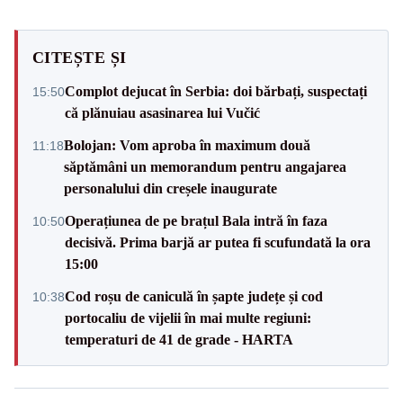
CITEȘTE ȘI
Complot dejucat în Serbia: doi bărbați, suspectați
15:50
că plănuiau asasinarea lui Vučić
Bolojan: Vom aproba în maximum două
11:18
săptămâni un memorandum pentru angajarea
personalului din creșele inaugurate
Operațiunea de pe brațul Bala intră în faza
10:50
decisivă. Prima barjă ar putea fi scufundată la ora
15:00
Cod roșu de caniculă în șapte județe și cod
10:38
portocaliu de vijelii în mai multe regiuni:
temperaturi de 41 de grade - HARTA