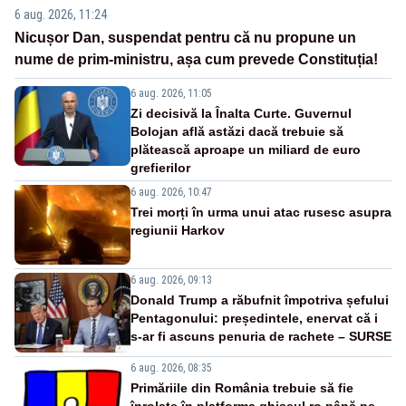
6 aug. 2026, 11:24
Nicușor Dan, suspendat pentru că nu propune un
nume de prim-ministru, așa cum prevede Constituția!
6 aug. 2026, 11:05
Zi decisivă la Înalta Curte. Guvernul
Bolojan află astăzi dacă trebuie să
plătească aproape un miliard de euro
grefierilor
6 aug. 2026, 10:47
Trei morți în urma unui atac rusesc asupra
regiunii Harkov
6 aug. 2026, 09:13
Donald Trump a răbufnit împotriva șefului
Pentagonului: președintele, enervat că i
s-ar fi ascuns penuria de rachete – SURSE
6 aug. 2026, 08:35
Primăriile din România trebuie să fie