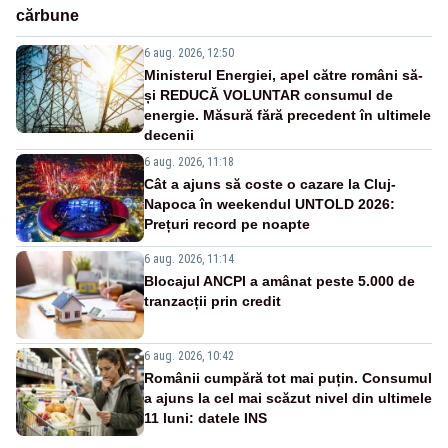
cărbune
6 aug. 2026, 12:50
Ministerul Energiei, apel către români să-
și REDUCĂ VOLUNTAR consumul de
energie. Măsură fără precedent în ultimele
decenii
6 aug. 2026, 11:18
Cât a ajuns să coste o cazare la Cluj-
Napoca în weekendul UNTOLD 2026:
Prețuri record pe noapte
6 aug. 2026, 11:14
Blocajul ANCPI a amânat peste 5.000 de
tranzacții prin credit
6 aug. 2026, 10:42
Românii cumpără tot mai puțin. Consumul
a ajuns la cel mai scăzut nivel din ultimele
11 luni: datele INS