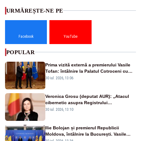
URMĂREȘTE-NE PE
Facebook
YouTube
POPULAR
Prima vizită externă a premierului Vasile
Tofan: întâlnire la Palatul Cotroceni cu
președintele Nicușor Dan
30 iul. 2026, 13:06
Veronica Grosu (deputat AUR): „Atacul
cibernetic asupra Registrului
Proprietăților transmite un semnal de
30 iul. 2026, 13:10
neîncredere investitorilor”
Ilie Bolojan și premierul Republicii
Moldova, întâlnire la București. Vasile
Tofan, primit cu onoruri militare
30 iul. 2026, 13:36