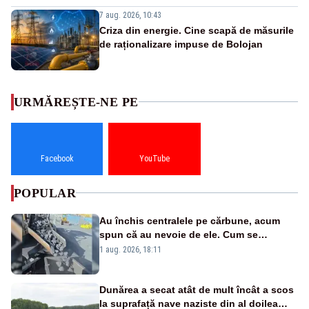
7 aug. 2026, 10:43
Criza din energie. Cine scapă de măsurile
de raționalizare impuse de Bolojan
URMĂREȘTE-NE PE
Facebook
YouTube
POPULAR
Au închis centralele pe cărbune, acum
spun că au nevoie de ele. Cum se
pasează vina în plină criză energetică
1 aug. 2026, 18:11
Dunărea a secat atât de mult încât a scos
la suprafață nave naziste din al doilea