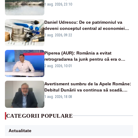
război mondial
1 aug. 2026, 23:10
Daniel Udrescu: De ce patrimoniul va
deveni conceptul central al economiei
viitoare?
2 aug. 2026, 09:22
Piperea (AUR): România a evitat
retrogradarea la junk pentru că era o
catastrofă pentru bănci și fondurile de
2 aug. 2026, 10:01
pensii
Avertisment sumbru de la Apele Române:
Debitul Dunării va continua să scadă.
Cernavodă s-ar putea închide în 4 zile
1 aug. 2026, 18:08
CATEGORII POPULARE
Actualitate