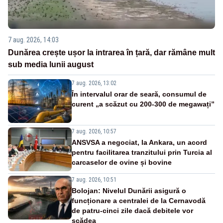
7 aug. 2026, 14:03
Dunărea crește ușor la intrarea în țară, dar rămâne mult
sub media lunii august
7 aug. 2026, 13:02
În intervalul orar de seară, consumul de
curent „a scăzut cu 200-300 de megawați”
7 aug. 2026, 10:57
ANSVSA a negociat, la Ankara, un acord
pentru facilitarea tranzitului prin Turcia al
carcaselor de ovine și bovine
7 aug. 2026, 10:51
Bolojan: Nivelul Dunării asigură o
funcționare a centralei de la Cernavodă
de patru-cinci zile dacă debitele vor
scădea