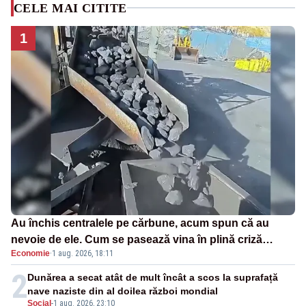
CELE MAI CITITE
1
Au închis centralele pe cărbune, acum spun că au
nevoie de ele. Cum se pasează vina în plină criză
Economie
·
1 aug. 2026, 18:11
energetică
2
Dunărea a secat atât de mult încât a scos la suprafață
nave naziste din al doilea război mondial
Social
-
1 aug. 2026, 23:10