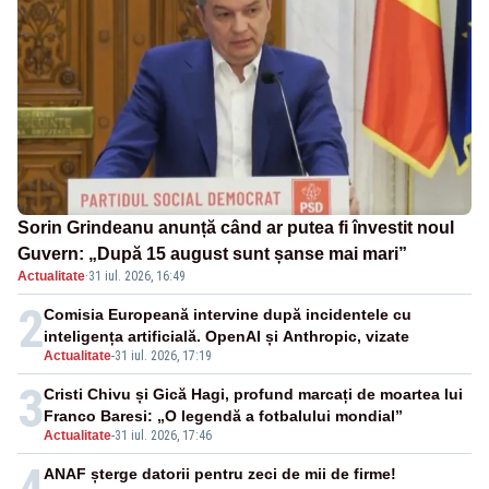
Sorin Grindeanu anunță când ar putea fi învestit noul
Guvern: „După 15 august sunt șanse mai mari”
Actualitate
·
31 iul. 2026, 16:49
2
Comisia Europeană intervine după incidentele cu
inteligența artificială. OpenAI și Anthropic, vizate
Actualitate
-
31 iul. 2026, 17:19
3
Cristi Chivu și Gică Hagi, profund marcați de moartea lui
Franco Baresi: „O legendă a fotbalului mondial”
Actualitate
-
31 iul. 2026, 17:46
4
ANAF șterge datorii pentru zeci de mii de firme!