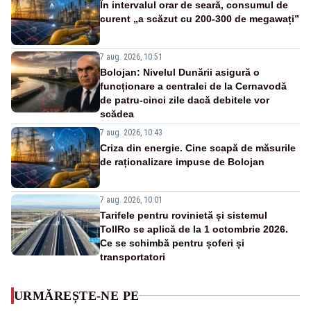
În intervalul orar de seară, consumul de
curent „a scăzut cu 200-300 de megawați”
7 aug. 2026, 10:51
Bolojan: Nivelul Dunării asigură o
funcționare a centralei de la Cernavodă
de patru-cinci zile dacă debitele vor
scădea
7 aug. 2026, 10:43
Criza din energie. Cine scapă de măsurile
de raționalizare impuse de Bolojan
7 aug. 2026, 10:01
Tarifele pentru rovinietă și sistemul
TollRo se aplică de la 1 octombrie 2026.
Ce se schimbă pentru șoferi și
transportatori
URMĂREȘTE-NE PE