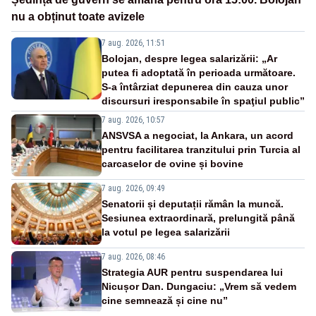
nu a obținut toate avizele
7 aug. 2026, 11:51
Bolojan, despre legea salarizării: „Ar
putea fi adoptată în perioada următoare.
S-a întârziat depunerea din cauza unor
discursuri iresponsabile în spaţiul public”
7 aug. 2026, 10:57
ANSVSA a negociat, la Ankara, un acord
pentru facilitarea tranzitului prin Turcia al
carcaselor de ovine și bovine
7 aug. 2026, 09:49
Senatorii și deputații rămân la muncă.
Sesiunea extraordinară, prelungită până
la votul pe legea salarizării
7 aug. 2026, 08:46
Strategia AUR pentru suspendarea lui
Nicușor Dan. Dungaciu: „Vrem să vedem
cine semnează și cine nu”