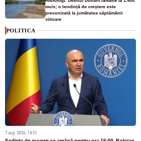
Hidrologi: Debitul Dunării rămâne la 1.400
mc/s; o tendință de creștere este
preconizată la jumătatea săptămânii
viitoare
POLITICA
7 aug. 2026, 14:51
Ședința de guvern se amână pentru ora 15:00. Bolojan