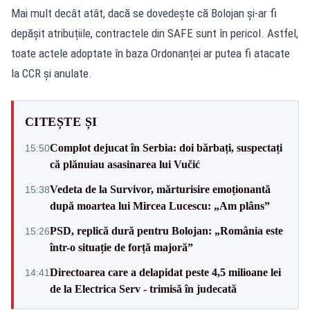
Mai mult decât atât, dacă se dovedește că Bolojan și-ar fi
depășit atribuțiile, contractele din SAFE sunt în pericol. Astfel,
toate actele adoptate în baza Ordonanței ar putea fi atacate
la CCR și anulate.
CITEȘTE ȘI
Complot dejucat în Serbia: doi bărbați, suspectați
15:50
că plănuiau asasinarea lui Vučić
Vedeta de la Survivor, mărturisire emoționantă
15:38
după moartea lui Mircea Lucescu: „Am plâns”
PSD, replică dură pentru Bolojan: „România este
15:26
într-o situație de forță majoră”
Directoarea care a delapidat peste 4,5 milioane lei
14:41
de la Electrica Serv - trimisă în judecată