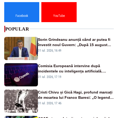
Facebook
YouTube
POPULAR
Sorin Grindeanu anunță când ar putea fi
învestit noul Guvern: „După 15 august
sunt șanse mai mari”
31 iul. 2026, 16:49
Comisia Europeană intervine după
incidentele cu inteligența artificială.
OpenAI și Anthropic, vizate
31 iul. 2026, 17:19
Cristi Chivu și Gică Hagi, profund marcați
de moartea lui Franco Baresi: „O legendă
a fotbalului mondial”
31 iul. 2026, 17:46