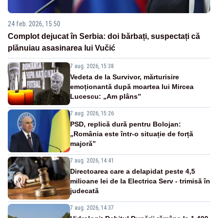
24 feb. 2026, 15:50
Complot dejucat în Serbia: doi bărbați, suspectați că
plănuiau asasinarea lui Vučić
7 aug. 2026, 15:38
Vedeta de la Survivor, mărturisire
emoționantă după moartea lui Mircea
Lucescu: „Am plâns”
7 aug. 2026, 15:26
PSD, replică dură pentru Bolojan:
„România este într-o situație de forță
majoră”
7 aug. 2026, 14:41
Directoarea care a delapidat peste 4,5
milioane lei de la Electrica Serv - trimisă în
judecată
7 aug. 2026, 14:37