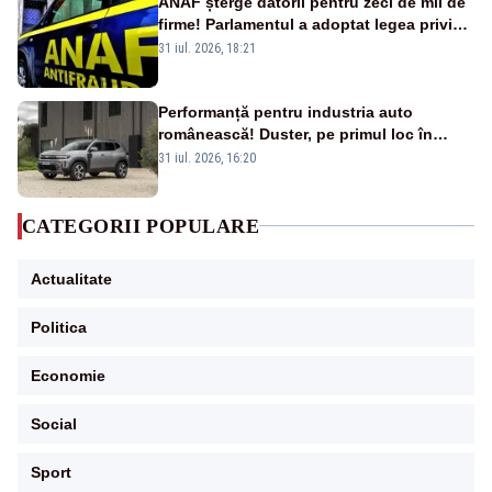
ANAF șterge datorii pentru zeci de mii de
firme! Parlamentul a adoptat legea privind
amnistia fiscală
31 iul. 2026, 18:21
Performanță pentru industria auto
românească! Duster, pe primul loc în
topul vânzărilor din Ucraina
31 iul. 2026, 16:20
CATEGORII POPULARE
Actualitate
Politica
Economie
Social
Sport