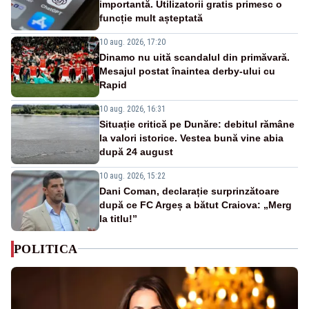
importantă. Utilizatorii gratis primesc o
funcție mult așteptată
10 aug. 2026, 17:20
Dinamo nu uită scandalul din primăvară.
Mesajul postat înaintea derby-ului cu
Rapid
10 aug. 2026, 16:31
Situație critică pe Dunăre: debitul rămâne
la valori istorice. Vestea bună vine abia
după 24 august
10 aug. 2026, 15:22
Dani Coman, declarație surprinzătoare
după ce FC Argeș a bătut Craiova: „Merg
la titlu!”
POLITICA