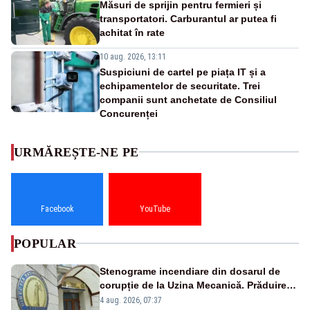
Măsuri de sprijin pentru fermieri și
transportatori. Carburantul ar putea fi
achitat în rate
10 aug. 2026, 13:11
Suspiciuni de cartel pe piața IT și a
echipamentelor de securitate. Trei
companii sunt anchetate de Consiliul
Concurenței
URMĂREȘTE-NE PE
Facebook
YouTube
POPULAR
Stenograme incendiare din dosarul de
corupție de la Uzina Mecanică. Prăduirea
banilor din programul SAFE, interceptată
4 aug. 2026, 07:37