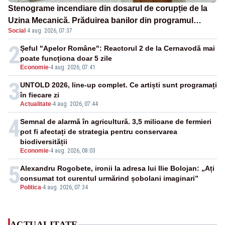
Stenograme incendiare din dosarul de corupție de la
Uzina Mecanică. Prăduirea banilor din programul
Social
·
4 aug. 2026, 07:37
SAFE, interceptată de DNA
2
Șeful "Apelor Române": Reactorul 2 de la Cernavodă mai
poate funcționa doar 5 zile
Economie
-
4 aug. 2026, 07:41
3
UNTOLD 2026, line-up complet. Ce artiști sunt programați
în fiecare zi
Actualitate
-
4 aug. 2026, 07:44
4
Semnal de alarmă în agricultură. 3,5 milioane de fermieri
pot fi afectați de strategia pentru conservarea
biodiversității
Economie
-
4 aug. 2026, 08:03
5
Alexandru Rogobete, ironii la adresa lui Ilie Bolojan: „Ați
consumat tot curentul urmărind șobolani imaginari”
Politica
-
4 aug. 2026, 07:34
ACTUALITATE