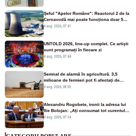
de DNA
Șeful "Apelor Române": Reactorul 2 de la
Cernavodă mai poate funcționa doar 5
zile
4 aug. 2026, 07:41
UNTOLD 2026, line-up complet. Ce artiști
sunt programați în fiecare zi
4 aug. 2026, 07:44
Semnal de alarmă în agricultură. 3,5
milioane de fermieri pot fi afectați de
strategia pentru conservarea
4 aug. 2026, 08:03
biodiversității
Alexandru Rogobete, ironii la adresa lui
Ilie Bolojan: „Ați consumat tot curentul
urmărind șobolani imaginari”
4 aug. 2026, 07:34
CATEGORII POPULARE