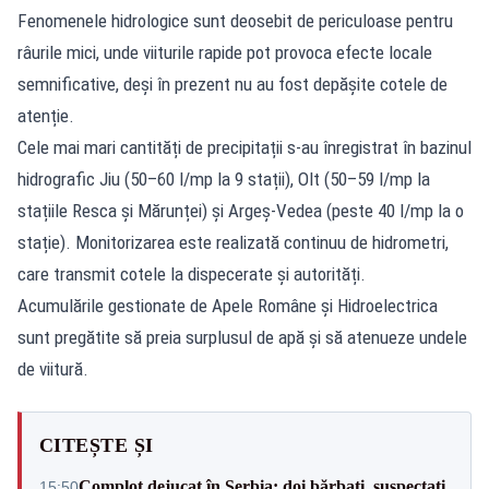
Fenomenele hidrologice sunt deosebit de periculoase pentru
râurile mici, unde viiturile rapide pot provoca efecte locale
semnificative, deși în prezent nu au fost depășite cotele de
atenție.
Cele mai mari cantități de precipitații s-au înregistrat în bazinul
hidrografic Jiu (50–60 l/mp la 9 stații), Olt (50–59 l/mp la
stațiile Resca și Mărunței) și Argeș-Vedea (peste 40 l/mp la o
stație). Monitorizarea este realizată continuu de hidrometri,
care transmit cotele la dispecerate și autorități.
Acumulările gestionate de Apele Române și Hidroelectrica
sunt pregătite să preia surplusul de apă și să atenueze undele
de viitură.
CITEȘTE ȘI
Complot dejucat în Serbia: doi bărbați, suspectați
15:50