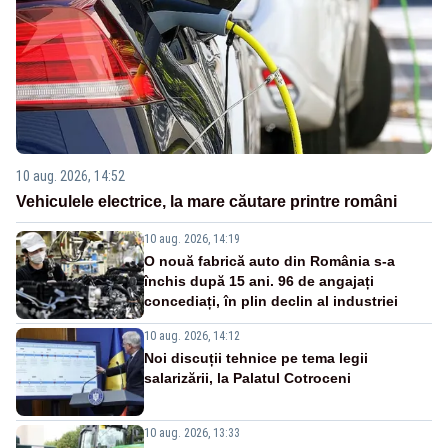
10 aug. 2026, 14:52
Vehiculele electrice, la mare căutare printre români
10 aug. 2026, 14:19
O nouă fabrică auto din România s-a
închis după 15 ani. 96 de angajați
concediați, în plin declin al industriei
10 aug. 2026, 14:12
Noi discuții tehnice pe tema legii
salarizării, la Palatul Cotroceni
10 aug. 2026, 13:33