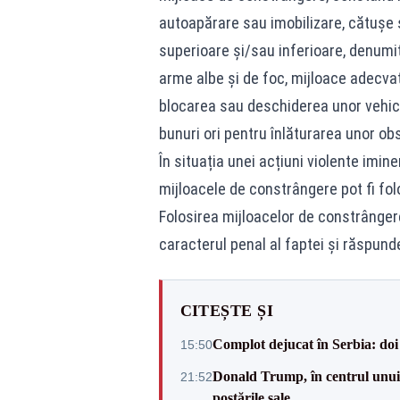
autoapărare sau imobilizare, cătușe 
superioare și/sau inferioare, denumit
arme albe și de foc, mijloace adecvat
blocarea sau deschiderea unor vehicu
bunuri ori pentru înlăturarea unor ob
În situația unei acțiuni violente imin
mijloacele de constrângere pot fi fol
Folosirea mijloacelor de constrângere 
caracterul penal al faptei și răspunde
CITEȘTE ȘI
Complot dejucat în Serbia: doi 
15:50
Donald Trump, în centrul unui n
21:52
postările sale