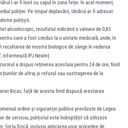
ărul l-ar fi lovit cu capul în zona feței. În acel moment,
sediul poliției. Pe timpul deplasării, tânărul ar fi adresat
intre polițiști.
at alcoolscopic, rezultatul indicând o valoare de 0,83
 pentru care a fost condus la o unitate medicală, unde, în
t recoltarea de mostre biologice de sânge în vederea
ei”, informează IPJ Neamț.
curorul a dispus reținerea acestuia pentru 24 de ore, fiind
țiunilor de ultraj și refuzul sau sustragerea de la
toriei Bicaz, față de acesta fiind dispusă arestarea
 domeniul ordinii şi siguranţei publice prevăzute de Legea
or de serviciu, polițistul este îndreptățit să utilizeze
: forța fizică, inclusiv aplicarea unor procedee de