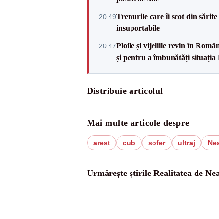
Trenurile care îi scot din sărit
20:49
insuportabile
Ploile și vijeliile revin în Ro
20:47
și pentru a îmbunătăți situația
Distribuie articolul
Mai multe articole despre
arest
cub
sofer
ultraj
Ne
Urmărește știrile Realitatea de Ne