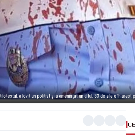
lotestul, a lovit un polițist și a amenințat un altul. 30 de zile e în arest 
CE