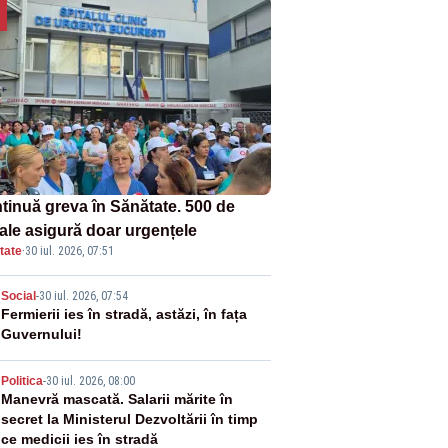
tinuă greva în Sănătate. 500 de
tale asigură doar urgențele
tate
·
30 iul. 2026, 07:51
2
Social
-
30 iul. 2026, 07:54
Fermierii ies în stradă, astăzi, în fața
Guvernului!
3
Politica
-
30 iul. 2026, 08:00
Manevră mascată. Salarii mărite în
secret la Ministerul Dezvoltării în timp
ce medicii ies în stradă