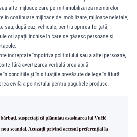
sau alte mijloace care permit imobilizarea membrelor
e în continuare mijloace de imobilizare, mijloace neletale,
e sau, după caz, vehicule, pentru oprirea forțată,
le ori spații închise în care se găsesc persoane și
stacole.
ente îndreptate împotriva polițistului sau a altei persoane,
osite fără avertizarea verbală prealabilă.
în condițiile și în situațiile prevăzute de lege înlătură
rea civilă a polițistului pentru pagubele produse.
bărbați, suspectați că plănuiau asasinarea lui Vučić
ou scandal. Acuzații privind accesul preferențial la