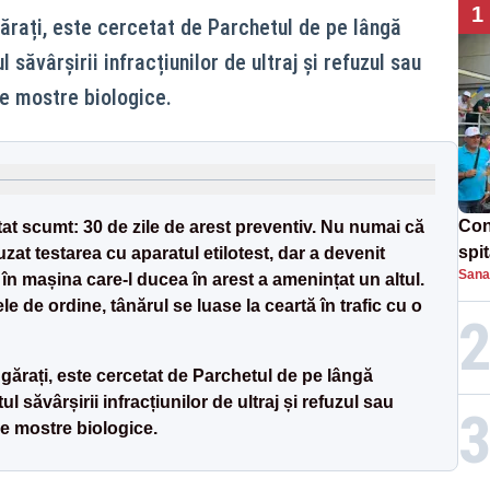
1
gărați, este cercetat de Parchetul de pe lângă
săvârșirii infracțiunilor de ultraj și refuzul sau
e mostre biologice.
Con
stat scumt: 30 de zile de arest preventiv. Nu numai că
spi
uzat testarea cu aparatul etilotest, dar a devenit
Sana
iar în mașina care-l ducea în arest a amenințat un altul.
le de ordine, tânărul se luase la ceartă în trafic cu o
gărați, este cercetat de Parchetul de pe lângă
 săvârșirii infracțiunilor de ultraj și refuzul sau
de mostre biologice.