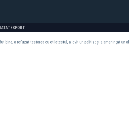
NATATE
SPORT
ăut bine, a refuzat testarea cu etilotestul, a lovit un polițist și a amenințat un al