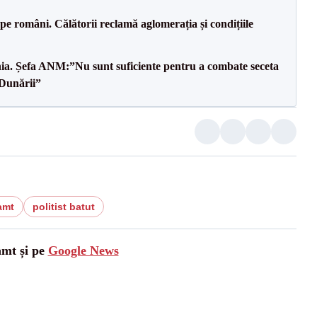
e pe români. Călătorii reclamă aglomerația și condițiile
mânia. Șefa ANM:”Nu sunt suficiente pentru a combate seceta
 Dunării”
amt
politist batut
amt și pe
Google News