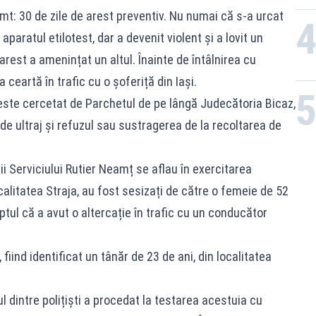
umt: 30 de zile de arest preventiv. Nu numai că s-a urcat
aparatul etilotest, dar a devenit violent și a lovit un
 arest a amenințat un altul. Înainte de întâlnirea cu
 ceartă în trafic cu o șoferiță din Iași.
 este cercetat de Parchetul de pe lângă Judecătoria Bicaz,
 de ultraj și refuzul sau sustragerea de la recoltarea de
tii Serviciului Rutier Neamț se aflau în exercitarea
ocalitatea Straja, au fost sesizați de către o femeie de 52
faptul că a avut o altercație în trafic cu un conducător
, fiind identificat un tânăr de 23 de ani, din localitatea
l dintre polițiști a procedat la testarea acestuia cu