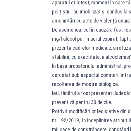
aparatul etilotest, moment în care tân
polițiștii l-au imobilizat și condus la 
amenințări cu acte de violență unuia d
De asemenea, cel în cauză a fost test
mg/l alcool pur în aerul expirat, fapt
prezenţa cadrelor medicale, a refuza
stabilirii, cu exactitate, a alcoolemi
În baza probatoriului administrat, pro
cercetat sub aspectul comiterii infrac
recoltarea de mostre biologice.
Ieri, tânărul a fost prezentat Judecă
preventivă pentru 30 de zile.
Potrivit modificărilor legislative din
nr. 192/2019, în îndeplinirea atribuțiil
mijloace de constrângere, constând în