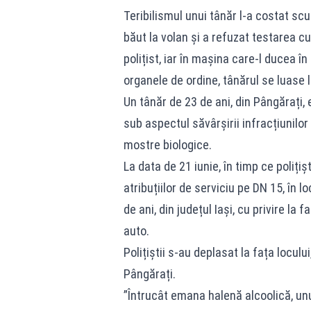
Teribilismul unui tânăr l-a costat sc
băut la volan și a refuzat testarea cu 
polițist, iar în mașina care-l ducea în
organele de ordine, tânărul se luase la
Un tânăr de 23 de ani, din Pângărați,
sub aspectul săvârșirii infracțiunilor
mostre biologice.
La data de 21 iunie, în timp ce polițiș
atribuțiilor de serviciu pe DN 15, în l
de ani, din județul Iași, cu privire la 
auto.
Polițiștii s-au deplasat la fața locului
Pângărați.
”Întrucât emana halenă alcoolică, unu