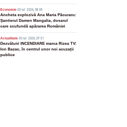
4
Economie
-
30 iul. 2026, 08:09
Ancheta explozivă Ana Maria Păcuraru:
Șantierul Damen Mangalia, dosarul
care scufundă apărarea României
5
Actualitate
-
30 iul. 2026, 07:51
Dezvăluiri INCENDIARE marca Rizea TV:
Ion Bazac, în centrul unor noi acuzații
publice