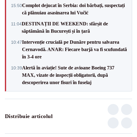
Complot dejucat în Serbia: doi bărbați, suspectați
15:50
că plănuiau asasinarea lui Vučić
DESTINAȚII DE WEEKEND: sfârșit de
11:04
săptămână în București și în țară
Intervenție crucială pe Dunăre pentru salvarea
10:47
Cernavodă. ANAR: Fiecare barjă va fi scufundată
în 3-4 ore
Alertă în aviație! Sute de avioane Boeing 737
10:39
MAX, vizate de inspecții obligatorii, după
descoperirea unor fisuri în fuselaj
Distribuie articolul