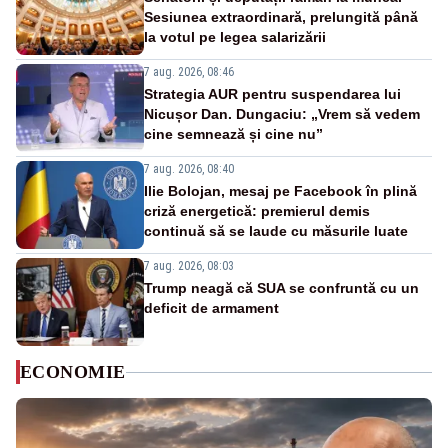
Sesiunea extraordinară, prelungită până
la votul pe legea salarizării
7 aug. 2026, 08:46
Strategia AUR pentru suspendarea lui
Nicușor Dan. Dungaciu: „Vrem să vedem
cine semnează și cine nu”
7 aug. 2026, 08:40
Ilie Bolojan, mesaj pe Facebook în plină
criză energetică: premierul demis
continuă să se laude cu măsurile luate
7 aug. 2026, 08:03
Trump neagă că SUA se confruntă cu un
deficit de armament
ECONOMIE