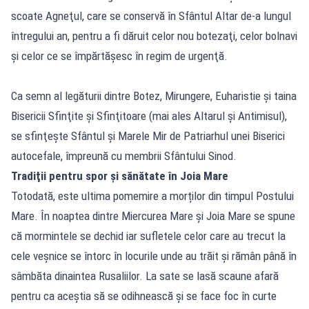
scoate Agneţul, care se conservă în Sfântul Altar de-a lungul
întregului an, pentru a fi dăruit celor nou botezaţi, celor bolnavi
şi celor ce se împărtăşesc în regim de urgenţă.
Ca semn al legăturii dintre Botez, Mirungere, Euharistie şi taina
Bisericii Sfinţite şi Sfinţitoare (mai ales Altarul şi Antimisul),
se sfinţeşte Sfântul şi Marele Mir de Patriarhul unei Biserici
autocefale, împreună cu membrii Sfântului Sinod.
Tradiţii pentru spor şi sănătate în Joia Mare
Totodată, este ultima pomemire a morților din timpul Postului
Mare. În noaptea dintre Miercurea Mare și Joia Mare se spune
că mormintele se dechid iar sufletele celor care au trecut la
cele veșnice se întorc în locurile unde au trăit și rămân până în
sâmbăta dinaintea Rusaliilor. La sate se lasă scaune afară
pentru ca aceștia să se odihnească și se face foc în curte