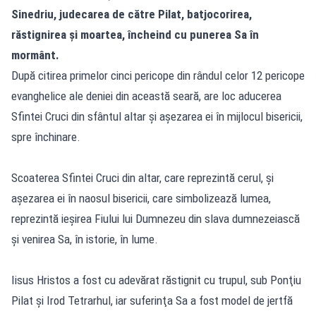
Sinedriu, judecarea de către Pilat, batjocorirea,
răstignirea şi moartea, încheind cu punerea Sa în
mormânt.
După citirea primelor cinci pericope din rândul celor 12 pericope
evanghelice ale deniei din această seară, are loc aducerea
Sfintei Cruci din sfântul altar şi aşezarea ei în mijlocul bisericii,
spre închinare.
Scoaterea Sfintei Cruci din altar, care reprezintă cerul, şi
aşezarea ei în naosul bisericii, care simbolizează lumea,
reprezintă ieşirea Fiului lui Dumnezeu din slava dumnezeiască
şi venirea Sa, în istorie, în lume.
Iisus Hristos a fost cu adevărat răstignit cu trupul, sub Ponţiu
Pilat şi Irod Tetrarhul, iar suferinţa Sa a fost model de jertfă