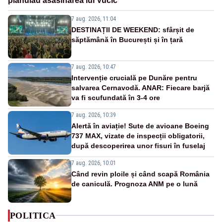
plănuiau asasinarea lui Vučić
7 aug. 2026, 11:04
DESTINAȚII DE WEEKEND: sfârșit de
săptămână în București și în țară
7 aug. 2026, 10:47
Intervenție crucială pe Dunăre pentru
salvarea Cernavodă. ANAR: Fiecare barjă
va fi scufundată în 3-4 ore
7 aug. 2026, 10:39
Alertă în aviație! Sute de avioane Boeing
737 MAX, vizate de inspecții obligatorii,
după descoperirea unor fisuri în fuselaj
7 aug. 2026, 10:01
Când revin ploile și când scapă România
de caniculă. Prognoza ANM pe o lună
POLITICA