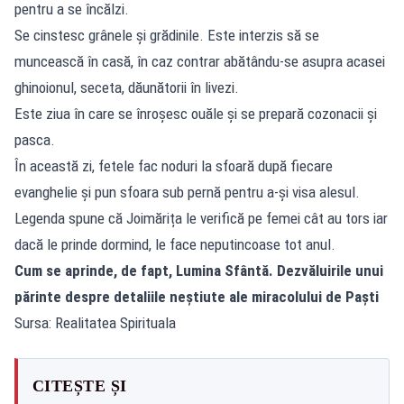
pentru a se încălzi.
Se cinstesc grânele și grădinile. Este interzis să se
muncească în casă, în caz contrar abătându-se asupra acasei
ghinoionul, seceta, dăunătorii în livezi.
Este ziua în care se înroșesc ouăle și se prepară cozonacii și
pasca.
În această zi, fetele fac noduri la sfoară după fiecare
evanghelie și pun sfoara sub pernă pentru a-și visa alesul.
Legenda spune că Joimărița le verifică pe femei cât au tors iar
dacă le prinde dormind, le face neputincoase tot anul.
Cum se aprinde, de fapt, Lumina Sfântă. Dezvăluirile unui
părinte despre detaliile neștiute ale miracolului de Paști
Sursa: Realitatea Spirituala
CITEȘTE ȘI