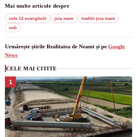
Mai multe articole despre
cele 12 evanghelii
joia mare
traditii joia mare
cub
Urmărește știrile Realitatea de Neamt și pe
Google
News
CELE MAI CITITE
1