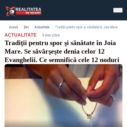
Acasă
Știri
Actualitate
Tradiţii pentru spor şi sănătate în Joia Mare. Se săvârşeşte denia celor 12 Evanghelii. Ce semnifică cele 12 noduri
·
ACTUALITATE
3 min citire
Tradiţii pentru spor şi sănătate în Joia
Mare. Se săvârşeşte denia celor 12
Evanghelii. Ce semnifică cele 12 noduri