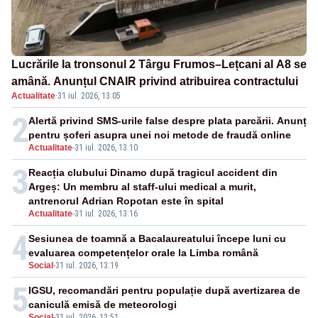
Lucrările la tronsonul 2 Târgu Frumos–Lețcani al A8 se
amână. Anunțul CNAIR privind atribuirea contractului
Actualitate
·
31 iul. 2026, 13:05
2
Alertă privind SMS-urile false despre plata parcării. Anunț
pentru șoferi asupra unei noi metode de fraudă online
Actualitate
-
31 iul. 2026, 13:10
3
Reacția clubului Dinamo după tragicul accident din
Argeș: Un membru al staff-ului medical a murit,
antrenorul Adrian Ropotan este în spital
Actualitate
-
31 iul. 2026, 13:16
4
Sesiunea de toamnă a Bacalaureatului începe luni cu
evaluarea competențelor orale la Limba română
Social
-
31 iul. 2026, 13:19
5
IGSU, recomandări pentru populație după avertizarea de
caniculă emisă de meteorologi
Social
-
31 iul. 2026, 12:51