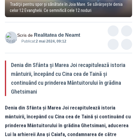
Tradiţii pentru spor şi sănătate în Joia Mare. Se săvârşeşte denia
celor 12 Evanghelii. Ce semnifică cele 12 noduri
Realitatea de Neamt
Scris de
Publicat:
2 mai 2024, 09:12
Denia din Sfânta şi Marea Joi recapitulează istoria
mântuirii, începând cu Cina cea de Taină şi
continuând cu prinderea Mântuitorului în grădina
Ghetsimani
Denia din Sfânta şi Marea Joi recapitulează istoria
mântuirii, începând cu Cina cea de Taină şi continuând cu
prinderea Mântuitorului în grădina Ghetsimani, aducerea
Lui la arhiereii Ana şi Caiafa, condamnarea de către