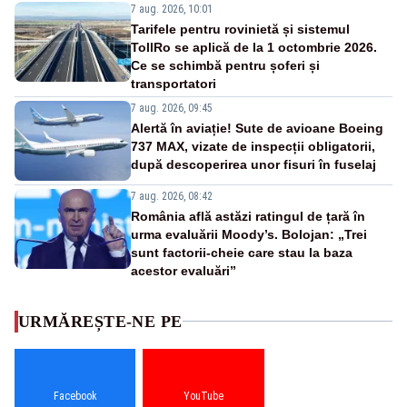
7 aug. 2026, 10:01
Tarifele pentru rovinietă și sistemul
TollRo se aplică de la 1 octombrie 2026.
Ce se schimbă pentru șoferi și
transportatori
7 aug. 2026, 09:45
Alertă în aviație! Sute de avioane Boeing
737 MAX, vizate de inspecții obligatorii,
după descoperirea unor fisuri în fuselaj
7 aug. 2026, 08:42
România află astăzi ratingul de țară în
urma evaluării Moody’s. Bolojan: „Trei
sunt factorii-cheie care stau la baza
acestor evaluări”
URMĂREȘTE-NE PE
Facebook
YouTube