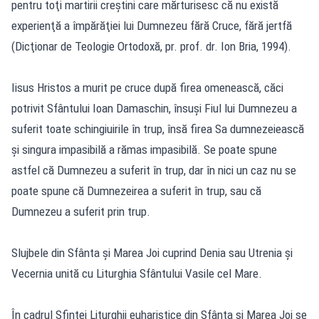
pentru toţi martirii creştini care mărturisesc că nu există
experienţă a împărăţiei lui Dumnezeu fără Cruce, fără jertfă
(Dicţionar de Teologie Ortodoxă, pr. prof. dr. Ion Bria, 1994).
Iisus Hristos a murit pe cruce după firea omenească, căci
potrivit Sfântului Ioan Damaschin, însuşi Fiul lui Dumnezeu a
suferit toate schingiuirile în trup, însă firea Sa dumnezeiească
şi singura impasibilă a rămas impasibilă. Se poate spune
astfel că Dumnezeu a suferit în trup, dar în nici un caz nu se
poate spune că Dumnezeirea a suferit în trup, sau că
Dumnezeu a suferit prin trup.
Slujbele din Sfânta şi Marea Joi cuprind Denia sau Utrenia şi
Vecernia unită cu Liturghia Sfântului Vasile cel Mare.
În cadrul Sfintei Liturghii euharistice din Sfânta şi Marea Joi se