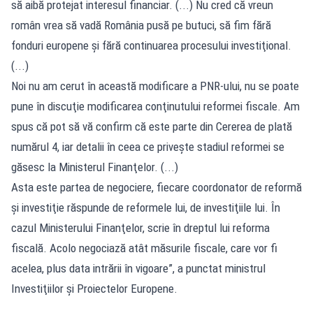
să aibă protejat interesul financiar. (...) Nu cred că vreun
român vrea să vadă România pusă pe butuci, să fim fără
fonduri europene şi fără continuarea procesului investiţional.
(...)
Noi nu am cerut în această modificare a PNR-ului, nu se poate
pune în discuţie modificarea conţinutului reformei fiscale. Am
spus că pot să vă confirm că este parte din Cererea de plată
numărul 4, iar detalii în ceea ce priveşte stadiul reformei se
găsesc la Ministerul Finanţelor. (...)
Asta este partea de negociere, fiecare coordonator de reformă
şi investiţie răspunde de reformele lui, de investiţiile lui. În
cazul Ministerului Finanţelor, scrie în dreptul lui reforma
fiscală. Acolo negociază atât măsurile fiscale, care vor fi
acelea, plus data intrării în vigoare”, a punctat ministrul
Investiţiilor şi Proiectelor Europene.