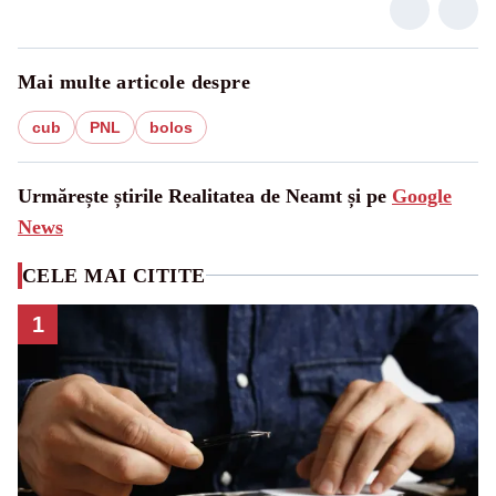
Mai multe articole despre
cub
PNL
bolos
Urmărește știrile Realitatea de Neamt și pe
Google
News
CELE MAI CITITE
1