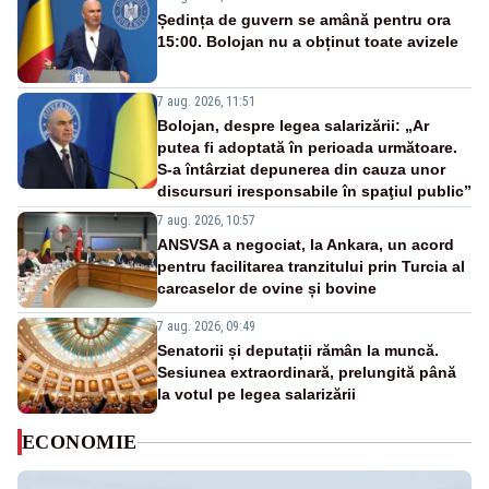
Ședința de guvern se amână pentru ora
15:00. Bolojan nu a obținut toate avizele
7 aug. 2026, 11:51
Bolojan, despre legea salarizării: „Ar
putea fi adoptată în perioada următoare.
S-a întârziat depunerea din cauza unor
discursuri iresponsabile în spaţiul public”
7 aug. 2026, 10:57
ANSVSA a negociat, la Ankara, un acord
pentru facilitarea tranzitului prin Turcia al
carcaselor de ovine și bovine
7 aug. 2026, 09:49
Senatorii și deputații rămân la muncă.
Sesiunea extraordinară, prelungită până
la votul pe legea salarizării
ECONOMIE