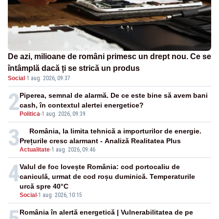
De azi, milioane de români primesc un drept nou. Ce se
întâmplă dacă ți se strică un produs
Social
·
1 aug. 2026, 09:37
2
Piperea, semnal de alarmă. De ce este bine să avem bani
cash, în contextul alertei energetice?
Politica
-
1 aug. 2026, 09:39
3
România, la limita tehnică a importurilor de energie.
Prețurile cresc alarmant - Analiză Realitatea Plus
Actualitate
-
1 aug. 2026, 09:46
4
Valul de foc lovește România: cod portocaliu de
caniculă, urmat de cod roșu duminică. Temperaturile
urcă spre 40°C
Social
-
1 aug. 2026, 10:15
5
România în alertă energetică | Vulnerabilitatea de pe