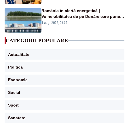
România în alertă energetică |
Vulnerabilitatea de pe Dunăre care pune
în pericol Centrala Cernavodă era
1 aug. 2026, 09:32
cunoscută de pe vremea lui Ceaușescu
CATEGORII POPULARE
Actualitate
Politica
Economie
Social
Sport
Sanatate