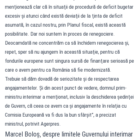
menţionează clar că în situaţii de procedură de deficit bugetar
excesiv şi atunci când există deviaţii de la ţinta de deficit
asumată, în cazul nostru, prin Planul fiscal, există această
posibilitate. Dar noi suntem în proces de renegociere.
Deocamdată ne concentrăm ca să închidem renegocierea şi,
repet, sper să nu ajungem în această situaţie, pentru că
fondurile europene sunt singura sursă de finanţare serioasă pe
care o avem pentru ca România să fie modernizată.
Trebuie să dăm dovadă de seriozitate şi de respectarea
angajamentelor. Şi din acest punct de vedere, domnul prim-
ministru interimar a menţionat, inclusiv la deschiderea şedinţei
de Guvern, că ceea ce avem ca şi angajamente în relaţia cu
Comisia Europeană va fi dus la bun sfârşit”, a precizat
ministrul, potrivit Agerpres.
Marcel Boloș, despre limitele Guvernului interimar