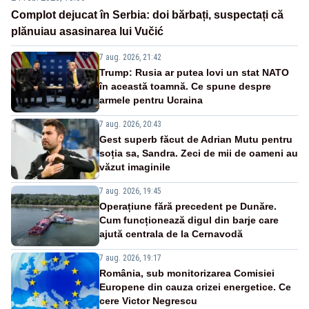
Complot dejucat în Serbia: doi bărbați, suspectați că
plănuiau asasinarea lui Vučić
7 aug. 2026, 21:42
Trump: Rusia ar putea lovi un stat NATO
în această toamnă. Ce spune despre
armele pentru Ucraina
7 aug. 2026, 20:43
Gest superb făcut de Adrian Mutu pentru
soția sa, Sandra. Zeci de mii de oameni au
văzut imaginile
7 aug. 2026, 19:45
Operațiune fără precedent pe Dunăre.
Cum funcționează digul din barje care
ajută centrala de la Cernavodă
7 aug. 2026, 19:17
România, sub monitorizarea Comisiei
Europene din cauza crizei energetice. Ce
cere Victor Negrescu