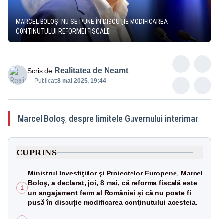
MARCEL BOLOȘ: NU SE PUNE ÎN DISCUŢIE MODIFICAREA
CONŢINUTULUI REFORMEI FISCALE
Realitatea de Neamt
Scris de
Publicat:
8 mai 2025, 19:44
Marcel Boloș, despre limitele Guvernului interimar
CUPRINS
Ministrul Investiţiilor şi Proiectelor Europene, Marcel
Boloş, a declarat, joi, 8 mai, că reforma fiscală este
1
un angajament ferm al României și că nu poate fi
pusă în discuție modificarea conţinutului acesteia.