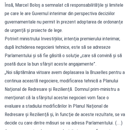
Însă, Marcel Boloş a semnalat că responsabilităţile şi limitele
pe care le are Guvernul interimar din perspectiva deciziilor
guvernamentale nu permit în prezent adoptarea de ordonanţe
de urgenţă şi proiecte de lege.
Potrivit ministrului Investițiilor, intenţia premierului interimar,
după închiderea negocierii tehnice, este să se adreseze
Parlamentului şi să fie găsită o soluţie „care să convină şi să
poată duce la bun sfârşit aceste angajamente”.
„Noi săptămâna viitoare avem deplasarea la Bruxelles pentru a
continua această negociere, modificarea tehnică a Planului
Naţional de Redresare şi Rezilienţă. Domnul prim-ministru a
menţionat că la sfârşitul acestei negocieri vom face o
evaluare a stadiului modificărilor în Planul Naţional de
Redresare şi Rezilienţă şi, în funcţie de aceste rezultate, se va
decide cu care dintre măsuri se va adresa Parlamentului. (...)