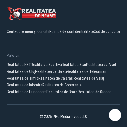
Contact
Termeni și condiții
Politică de confidențialitate
Cod de conduită
Parteneri:
Realitatea.NET
Realitatea Sportiva
Realitatea Star
Realitatea de Arad
Realitatea de Cluj
Realitatea de Galati
Realitatea de Teleorman
Realitatea de Timis
Realitatea de Calarasi
Realitatea de Salaj
Realitatea de Ialomita
Realitatea de Constanta
Realitatea de Hunedoara
Realitatea de Braila
Realitatea de Oradea
© 2026 PHG Media Invest LLC
Facebook
YouTube