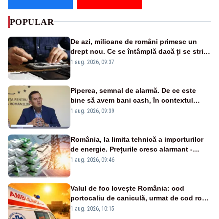
POPULAR
De azi, milioane de români primesc un
drept nou. Ce se întâmplă dacă ți se strică
un produs
1 aug. 2026, 09:37
Piperea, semnal de alarmă. De ce este
bine să avem bani cash, în contextul
alertei energetice?
1 aug. 2026, 09:39
România, la limita tehnică a importurilor
de energie. Prețurile cresc alarmant -
Analiză Realitatea Plus
1 aug. 2026, 09:46
Valul de foc lovește România: cod
portocaliu de caniculă, urmat de cod roșu
duminică. Temperaturile urcă spre 40°C
1 aug. 2026, 10:15