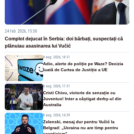
24 feb. 2026, 15:50
Complot dejucat în Serbia: doi bărbați, suspectați că
plănuiau asasinarea lui Vučić
8 aug. 2026, 18:31
Adio, alerte de poliție pe Waze? Decizia
luată de Curtea de Justiție a UE
8 aug. 2026, 17:31
Cristi Chivu, victorie de senzație cu
Juventus! Inter a câștigat derby-ul din
Australia
8 aug. 2026, 16:39
Zelenski, mesaj dur pentru Vučić la
Belgrad: „Ucraina nu are timp pentru
scepticism”