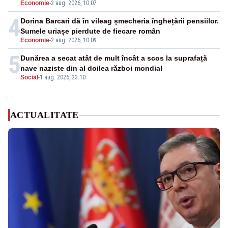
Economie
-
2 aug. 2026, 10:07
4
Dorina Barcari dă în vileag șmecheria înghețării pensiilor.
Sumele uriașe pierdute de fiecare român
Economie
-
2 aug. 2026, 10:09
5
Dunărea a secat atât de mult încât a scos la suprafață
nave naziste din al doilea război mondial
Social
-
1 aug. 2026, 23:10
ACTUALITATE