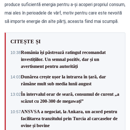
produce suficientă energia pentru a-și acoperi propriul consum,
mai ales în perioadele de vârf, motiv pentru care este nevoită
să importe energie din alte părți, aceasta fiind mai scumpă.
CITEȘTE ȘI
România își păstrează ratingul recomandat
10:38
investițiilor. Un semnal pozitiv, dar și un
avertisment pentru autorități
Dunărea crește ușor la intrarea în țară, dar
14:03
rămâne mult sub media lunii august
În intervalul orar de seară, consumul de curent „a
13:02
scăzut cu 200-300 de megawați”
ANSVSA a negociat, la Ankara, un acord pentru
10:57
facilitarea tranzitului prin Turcia al carcaselor de
ovine și bovine