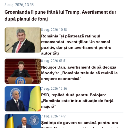
8 aug. 2026, 13:35
Groenlanda îi pune frână lui Trump. Avertisment dur
după planul de foraj
8 aug. 2026, 10:38
România își păstrează ratingul
recomandat investițiilor. Un semnal
pozitiv, dar și un avertisment pentru
autorități
8 aug. 2026, 08:51
Nicușor Dan, avertisment după decizia
Moody’s: „România trebuie să revină la
creștere economică”
7 aug. 2026, 15:26
PSD, replică dură pentru Bolojan:
„România este într-o situație de forță
majoră”
7 aug. 2026, 14:51
Ședința de guvern se amână pentru ora