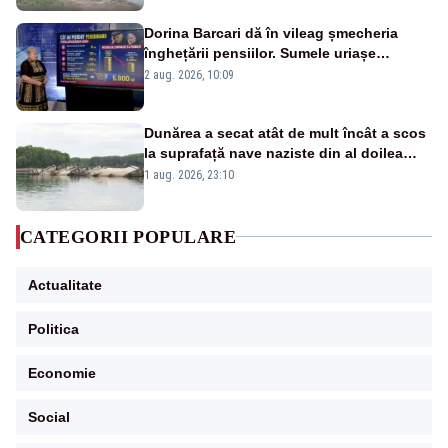
Dorina Barcari dă în vileag șmecheria
înghețării pensiilor. Sumele uriașe
pierdute de fiecare român
2 aug. 2026, 10:09
Dunărea a secat atât de mult încât a scos
la suprafață nave naziste din al doilea
război mondial
1 aug. 2026, 23:10
CATEGORII POPULARE
Actualitate
Politica
Economie
Social