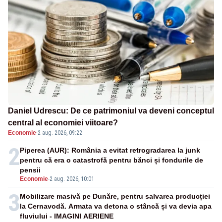
Daniel Udrescu: De ce patrimoniul va deveni conceptul
central al economiei viitoare?
Economie
·
2 aug. 2026, 09:22
2
Piperea (AUR): România a evitat retrogradarea la junk
pentru că era o catastrofă pentru bănci și fondurile de
pensii
Economie
-
2 aug. 2026, 10:01
3
Mobilizare masivă pe Dunăre, pentru salvarea producției
la Cernavodă. Armata va detona o stâncă și va devia apa
fluviului - IMAGINI AERIENE