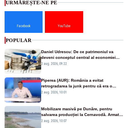
URMĂREȘTE-NE PE
Facebook
YouTube
POPULAR
Daniel Udrescu: De ce patrimoniul va
deveni conceptul central al economiei
viitoare?
2 aug. 2026, 09:22
Piperea (AUR): România a evitat
retrogradarea la junk pentru că era o
catastrofă pentru bănci și fondurile de
2 aug. 2026, 10:01
pensii
Mobilizare masivă pe Dunăre, pentru
salvarea producției la Cernavodă. Armata
va detona o stâncă și va devia apa
2 aug. 2026, 10:07
fluviului - IMAGINI AERIENE