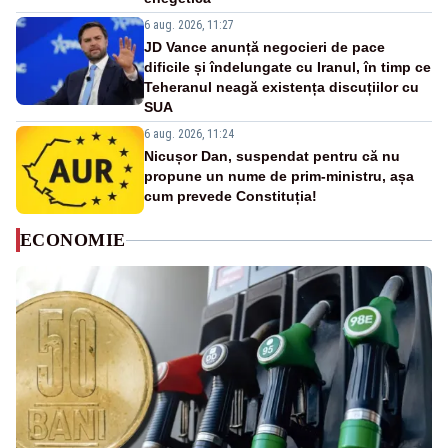
6 aug. 2026, 11:27
JD Vance anunță negocieri de pace
dificile și îndelungate cu Iranul, în timp ce
Teheranul neagă existența discuțiilor cu
SUA
6 aug. 2026, 11:24
Nicușor Dan, suspendat pentru că nu
propune un nume de prim-ministru, așa
cum prevede Constituția!
ECONOMIE