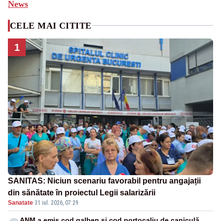
News
CELE MAI CITITE
1
SANITAS: Niciun scenariu favorabil pentru angajații
din sănătate în proiectul Legii salarizării
Sanatate
·
31 iul. 2026, 07:29
ANM a emis cod galben și cod portocaliu de caniculă.