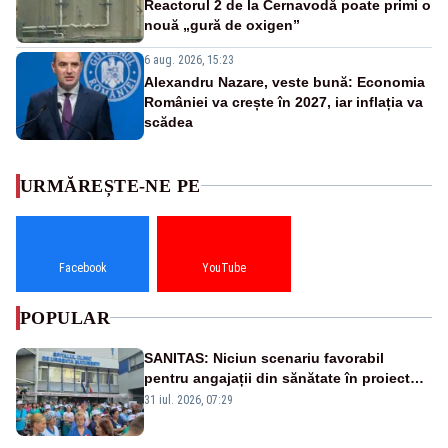
Reactorul 2 de la Cernavodă poate primi o
nouă „gură de oxigen”
6 aug. 2026, 15:23
Alexandru Nazare, veste bună: Economia
României va crește în 2027, iar inflația va
scădea
URMĂREȘTE-NE PE
Facebook
YouTube
POPULAR
SANITAS: Niciun scenariu favorabil
pentru angajații din sănătate în proiectul
Legii salarizării
31 iul. 2026, 07:29