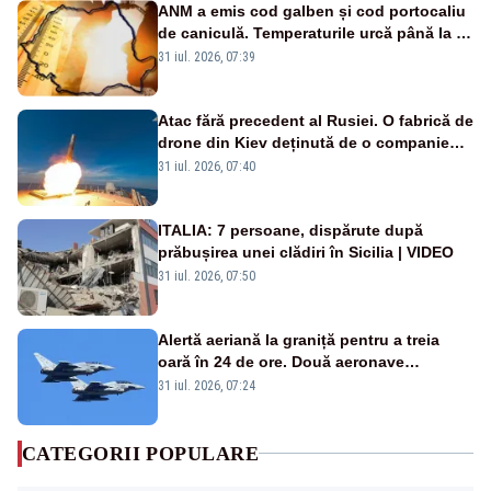
ANM a emis cod galben și cod portocaliu
de caniculă. Temperaturile urcă până la 38
de grade, iar nopțile devin tropicale
31 iul. 2026, 07:39
Atac fără precedent al Rusiei. O fabrică de
drone din Kiev deținută de o companie
americană, distrusă de o rachetă
31 iul. 2026, 07:40
rusească
ITALIA: 7 persoane, dispărute după
prăbușirea unei clădiri în Sicilia | VIDEO
31 iul. 2026, 07:50
Alertă aeriană la graniță pentru a treia
oară în 24 de ore. Două aeronave
Eurofighter britanice au fost ridicate de la
31 iul. 2026, 07:24
sol
CATEGORII POPULARE