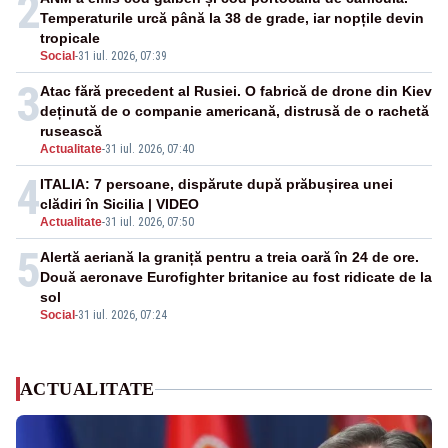
2
Temperaturile urcă până la 38 de grade, iar nopțile devin
tropicale
Social
-
31 iul. 2026, 07:39
3
Atac fără precedent al Rusiei. O fabrică de drone din Kiev
deținută de o companie americană, distrusă de o rachetă
rusească
Actualitate
-
31 iul. 2026, 07:40
4
ITALIA: 7 persoane, dispărute după prăbușirea unei
clădiri în Sicilia | VIDEO
Actualitate
-
31 iul. 2026, 07:50
5
Alertă aeriană la graniță pentru a treia oară în 24 de ore.
Două aeronave Eurofighter britanice au fost ridicate de la
sol
Social
-
31 iul. 2026, 07:24
ACTUALITATE