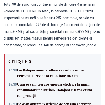
total 98 de sancţiuni contravenţionale din care 4 amenzi in
valoare de 14.500 lei. În total, în perioada 01 - 31.01.2020,
inspectorii de muncă au efectuat 252 controale, ocazie cu
care s-au constatat 275 de deficienţe în domeniul relaţiilor de
muncă(RM) şi al securităţii şi sănătăţii în muncă(SSM) şi s-au
dispus tot atâtea măsuri pentru remedierea deficienţelor
constatate, aplicându-se 148 de sancţiuni contravenţionale.
CITEȘTE ȘI
Ilie Bolojan anunță ieftinirea carburanților:
17:38
Petromidia revine la capacitate maximă
Cum se va întrerupe energia electrică la marii
15:36
consumatori industriali? Bolojan: Nu vor exista
compensații
Bolojan anunță restricțiile de consum energetic.
15:33