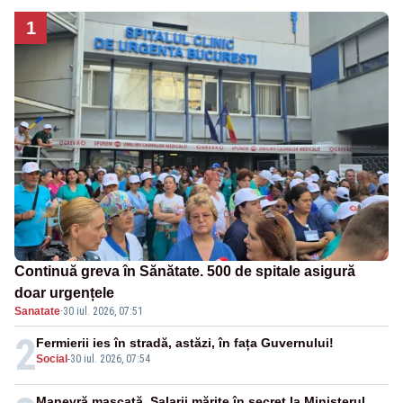
1
Continuă greva în Sănătate. 500 de spitale asigură
doar urgențele
Sanatate
·
30 iul. 2026, 07:51
2
Fermierii ies în stradă, astăzi, în fața Guvernului!
Social
-
30 iul. 2026, 07:54
Manevră mascată. Salarii mărite în secret la Ministerul