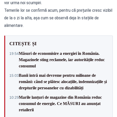
vor urma noi scumpiri.
Temerile lor se confirmă acum, pentru că prețurile cresc vizibil
de la o zi la alta, așa cum se observă deja în stațiile de
alimentare.
CITEȘTE ȘI
Măsuri de economisire a energiei în România.
19:54
Magazinele sting reclamele, iar autoritățile reduc
consumul
Banii intră mai devreme pentru milioane de
15:03
români: când se plătesc alocațiile, indemnizațiile și
drepturile persoanelor cu dizabilități
Marile lanțuri de magazine din România reduc
10:29
consumul de energie. Ce MĂSURI au anunțat
retailerii