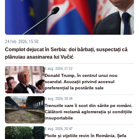
24 feb. 2026, 15:50
Complot dejucat în Serbia: doi bărbați, suspectați că
plănuiau asasinarea lui Vučić
5 aug. 2026, 21:52
Donald Trump, în centrul unui nou
scandal. Acuzații privind accesul
preferențial la postările sale
5 aug. 2026, 20:49
Trenurile care îi scot din sărite pe români.
Călătorii reclamă aglomerația și condițiile
insuportabile
5 aug. 2026, 20:47
Ploile și vijeliile revin în România. Șefa