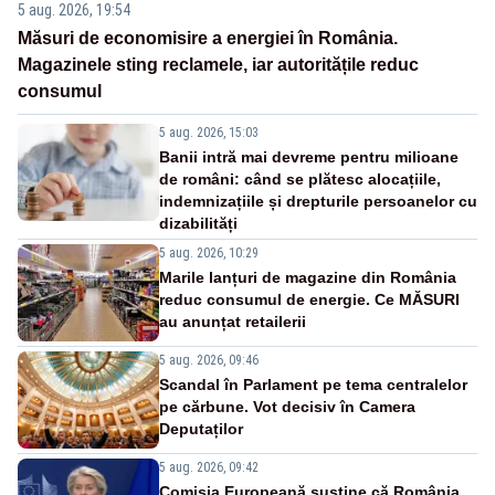
5 aug. 2026, 19:54
Măsuri de economisire a energiei în România.
Magazinele sting reclamele, iar autoritățile reduc
consumul
5 aug. 2026, 15:03
Banii intră mai devreme pentru milioane
de români: când se plătesc alocațiile,
indemnizațiile și drepturile persoanelor cu
dizabilități
5 aug. 2026, 10:29
Marile lanțuri de magazine din România
reduc consumul de energie. Ce MĂSURI
au anunțat retailerii
5 aug. 2026, 09:46
Scandal în Parlament pe tema centralelor
pe cărbune. Vot decisiv în Camera
Deputaților
5 aug. 2026, 09:42
Comisia Europeană susține că România