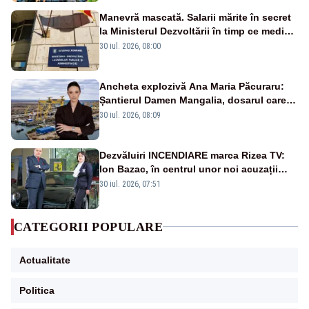
Manevră mascată. Salarii mărite în secret
la Ministerul Dezvoltării în timp ce medicii
ies în stradă
30 iul. 2026, 08:00
Ancheta explozivă Ana Maria Păcuraru:
Șantierul Damen Mangalia, dosarul care
scufundă apărarea României
30 iul. 2026, 08:09
Dezvăluiri INCENDIARE marca Rizea TV:
Ion Bazac, în centrul unor noi acuzații
publice
30 iul. 2026, 07:51
CATEGORII POPULARE
Actualitate
Politica