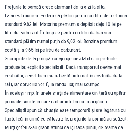
Prețurile la pompă cresc alarmant de la o zi la alta.
La acest moment vedem că plătim pentru un litru de motorină
standard 9,82 lei. Motorina premium a depășit deja 10 lei pe
litru de carburant.În timp ce pentru un litru de benzină
standard plătim numai puțin de 9,02 lei. Benzina premium
costă și a 9,65 lei pe litru de carburant.
Scumpirile de la pompă vor ajunge inevitabil și în prețurile
produselor, explică specialiștii. Dacă transportul devine mai
costisitor, acest lucru se reflectă automat în costurile de la
raft, iar serviciile vor fi, la rândul lor, mai scumpe.
În același timp, în unele stații de alimentare din țară au apărut
perioade scurte în care carburantul nu se mai găsea.
Specialiștii spun că situația este temporară și are legătură cu
faptul că, în urmă cu câteva zile, prețurile la pompă au scăzut.
Mulți șoferi s-au grăbit atunci să își facă plinul, de teamă că