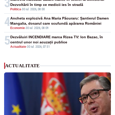
3
Dezvoltării în timp ce medicii ies în stradă
Politica
-
30 iul. 2026, 08:00
4
Ancheta explozivă Ana Maria Păcuraru: Șantierul Damen
Mangalia, dosarul care scufundă apărarea României
Economie
-
30 iul. 2026, 08:09
5
Dezvăluiri INCENDIARE marca Rizea TV: Ion Bazac, în
centrul unor noi acuzații publice
Actualitate
-
30 iul. 2026, 07:51
ACTUALITATE