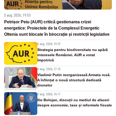
5 aug. 2026, 19:53
Petrișor Peiu (AUR) critică gestionarea crizei
energetice: Proiectele de la Complexul Energetic
Oltenia sunt blocate în birocrație și restricții legislative
5 aug. 2026, 19:37
Strategia pentru biodiversitate nu apără
interesele României. AUR a votat
împotrivă
5 aug. 2026, 17:15
Vladimir Putin reorganizează Armata rusă.
A înființat o nouă structură dedicată
dronelor
5 aug. 2026, 16:11
Ilie Bolojan, discuții cu mediul de afaceri
despre economie, taxe și reformele fiscale