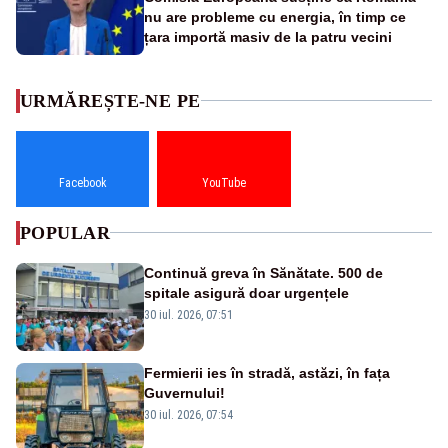
nu are probleme cu energia, în timp ce
țara importă masiv de la patru vecini
URMĂREȘTE-NE PE
Facebook
YouTube
POPULAR
Continuă greva în Sănătate. 500 de
spitale asigură doar urgențele
30 iul. 2026, 07:51
Fermierii ies în stradă, astăzi, în fața
Guvernului!
30 iul. 2026, 07:54