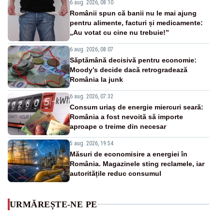
6 aug. 2026, 08:10
Românii spun că banii nu le mai ajung
pentru alimente, facturi și medicamente:
„Au votat cu cine nu trebuie!”
6 aug. 2026, 08:07
Săptămână decisivă pentru economie:
Moody’s decide dacă retrogradează
România la junk
6 aug. 2026, 07:32
Consum uriaș de energie miercuri seară:
România a fost nevoită să importe
aproape o treime din necesar
5 aug. 2026, 19:54
Măsuri de economisire a energiei în
România. Magazinele sting reclamele, iar
autoritățile reduc consumul
URMĂREȘTE-NE PE