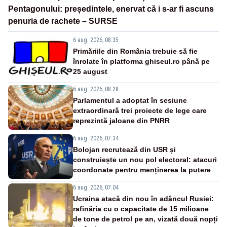
Pentagonului: președintele, enervat că i s-ar fi ascuns
penuria de rachete – SURSE
6 aug. 2026, 08:35
Primăriile din România trebuie să fie
înrolate în platforma ghiseul.ro până pe
25 august
6 aug. 2026, 08:28
Parlamentul a adoptat în sesiune
extraordinară trei proiecte de lege care
reprezintă jaloane din PNRR
6 aug. 2026, 07:34
Bolojan recrutează din USR și
construiește un nou pol electoral: atacuri
coordonate pentru menținerea la putere
6 aug. 2026, 07:04
Ucraina atacă din nou în adâncul Rusiei:
rafinăria cu o capacitate de 15 milioane
de tone de petrol pe an, vizată două nopți