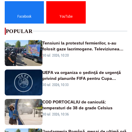
Facebook
YouTube
POPULAR
Tensiuni la protestul fermierilor, s-au
folosit gaze lacrimogene. Televiziunea
Poporului face apel la calm – LIVE TEXT
30 iul. 2026, 10:20
UEFA va organiza o şedinţă de urgenţă
privind planurile FIFA pentru Cupa
Mondială
30 iul. 2026, 10:33
COD PORTOCALIU de caniculă:
temperaturi de 38 de grade Celsius
30 iul. 2026, 10:36
Jandarmeria Română, mesaj de ultimă oră