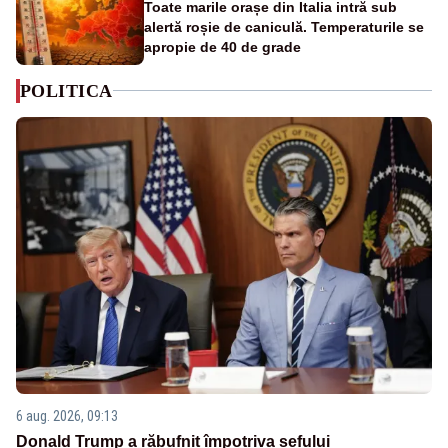
Toate marile orașe din Italia intră sub
alertă roșie de caniculă. Temperaturile se
apropie de 40 de grade
POLITICA
6 aug. 2026, 09:13
Donald Trump a răbufnit împotriva șefului