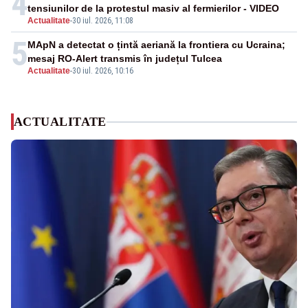
4
tensiunilor de la protestul masiv al fermierilor - VIDEO
Actualitate
-
30 iul. 2026, 11:08
5
MApN a detectat o țintă aeriană la frontiera cu Ucraina;
mesaj RO-Alert transmis în județul Tulcea
Actualitate
-
30 iul. 2026, 10:16
ACTUALITATE