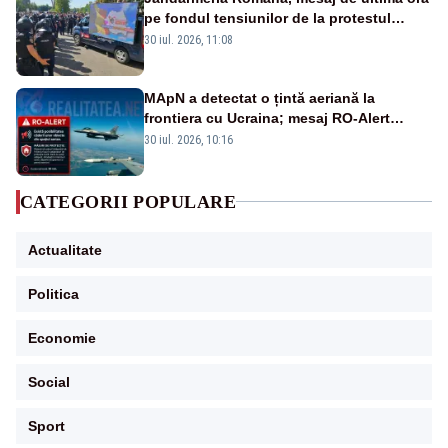
pe fondul tensiunilor de la protestul
masiv al fermierilor - VIDEO
30 iul. 2026, 11:08
MApN a detectat o țintă aeriană la
frontiera cu Ucraina; mesaj RO-Alert
transmis în județul Tulcea
30 iul. 2026, 10:16
CATEGORII POPULARE
Actualitate
Politica
Economie
Social
Sport