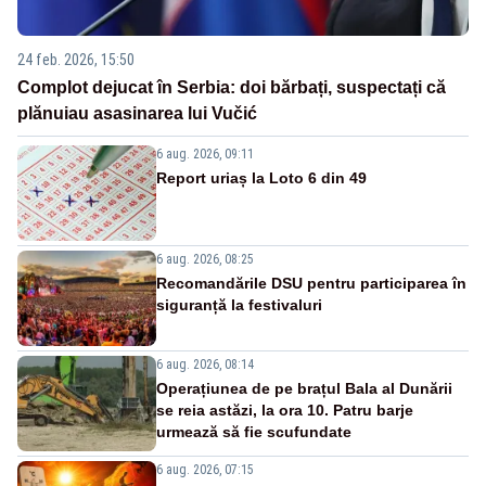
24 feb. 2026, 15:50
Complot dejucat în Serbia: doi bărbați, suspectați că
plănuiau asasinarea lui Vučić
6 aug. 2026, 09:11
Report uriaș la Loto 6 din 49
6 aug. 2026, 08:25
Recomandările DSU pentru participarea în
siguranță la festivaluri
6 aug. 2026, 08:14
Operațiunea de pe brațul Bala al Dunării
se reia astăzi, la ora 10. Patru barje
urmează să fie scufundate
6 aug. 2026, 07:15