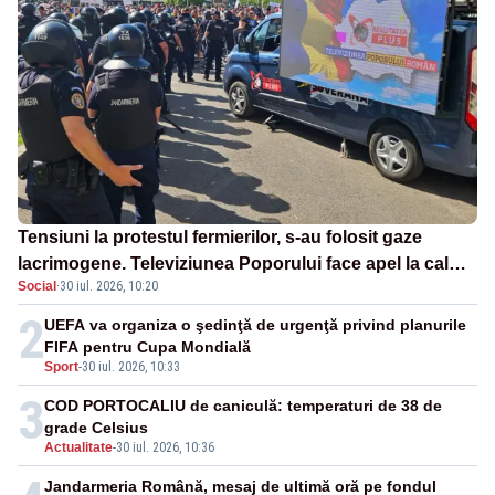
Tensiuni la protestul fermierilor, s-au folosit gaze
lacrimogene. Televiziunea Poporului face apel la calm
Social
·
30 iul. 2026, 10:20
– LIVE TEXT
2
UEFA va organiza o şedinţă de urgenţă privind planurile
FIFA pentru Cupa Mondială
Sport
-
30 iul. 2026, 10:33
3
COD PORTOCALIU de caniculă: temperaturi de 38 de
grade Celsius
Actualitate
-
30 iul. 2026, 10:36
Jandarmeria Română, mesaj de ultimă oră pe fondul