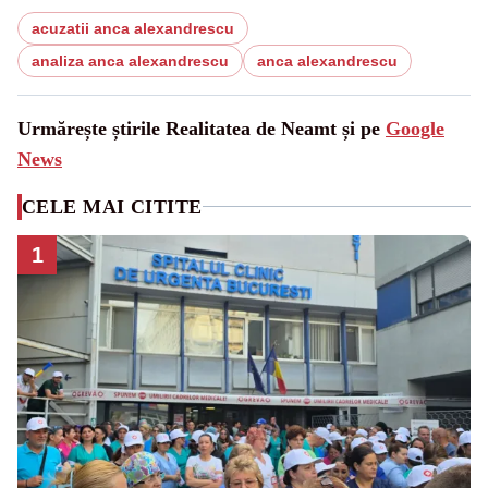
acuzatii anca alexandrescu
analiza anca alexandrescu
anca alexandrescu
Urmărește știrile Realitatea de Neamt și pe
Google
News
CELE MAI CITITE
1