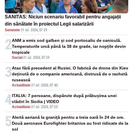
SANITAS: Niciun scenariu favorabil pentru angajații
din sănătate în proiectul Legii salarizării
Sanatate
·
31 iul. 2026, 07:29
2
ANM a emis cod galben și cod portocaliu de caniculă.
Temperaturile urcă până la 38 de grade, iar nopțile devin
tropicale
Social
-
31 iul. 2026, 07:39
3
Atac fără precedent al Rusiei. O fabrică de drone din Kiev
deținută de o companie americană, distrusă de o rachetă
rusească
Actualitate
-
31 iul. 2026, 07:40
4
ITALIA: 7 persoane, dispărute după prăbușirea unei
clădiri în Sicilia | VIDEO
Actualitate
-
31 iul. 2026, 07:50
5
Alertă aeriană la graniță pentru a treia oară în 24 de ore.
Două aeronave Eurofighter britanice au fost ridicate de la
sol