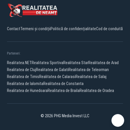
Contact
Termeni și condiții
Politică de confidențialitate
Cod de conduită
Parteneri:
Realitatea.NET
Realitatea Sportiva
Realitatea Star
Realitatea de Arad
Realitatea de Cluj
Realitatea de Galati
Realitatea de Teleorman
Realitatea de Timis
Realitatea de Calarasi
Realitatea de Salaj
Realitatea de Ialomita
Realitatea de Constanta
Realitatea de Hunedoara
Realitatea de Braila
Realitatea de Oradea
© 2026 PHG Media Invest LLC
Facebook
YouTube