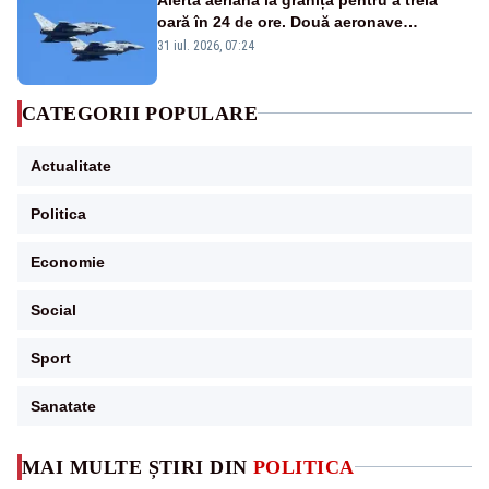
oară în 24 de ore. Două aeronave
Eurofighter britanice au fost ridicate de la
31 iul. 2026, 07:24
sol
CATEGORII POPULARE
Actualitate
Politica
Economie
Social
Sport
Sanatate
MAI MULTE ȘTIRI DIN
POLITICA