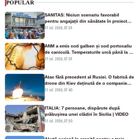
POPULAR
SANITAS: Niciun scenariu favorabil
pentru angajații din sănătate în proiectul
Legii salarizării
31 iul. 2026, 07:29
ANM a emis cod galben și cod portocaliu
de caniculă. Temperaturile urcă până la 38
de grade, iar nopțile devin tropicale
31 iul. 2026, 07:39
Atac fără precedent al Rusiei. O fabrică de
drone din Kiev deținută de o companie
americană, distrusă de o rachetă
31 iul. 2026, 07:40
rusească
ITALIA: 7 persoane, dispărute după
prăbușirea unei clădiri în Sicilia | VIDEO
31 iul. 2026, 07:50
Alertă aeriană la graniță pentru a treia