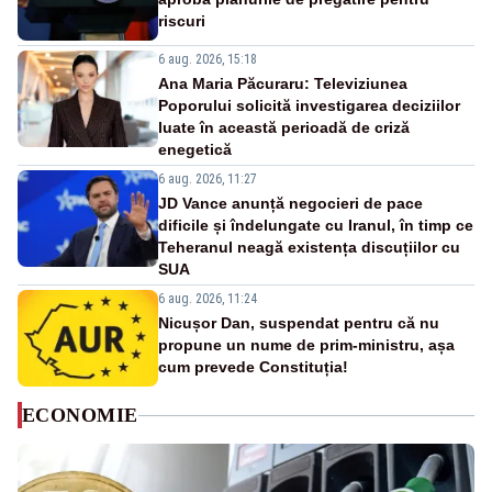
riscuri
6 aug. 2026, 15:18
Ana Maria Păcuraru: Televiziunea
Poporului solicită investigarea deciziilor
luate în această perioadă de criză
enegetică
6 aug. 2026, 11:27
JD Vance anunță negocieri de pace
dificile și îndelungate cu Iranul, în timp ce
Teheranul neagă existența discuțiilor cu
SUA
6 aug. 2026, 11:24
Nicușor Dan, suspendat pentru că nu
propune un nume de prim-ministru, așa
cum prevede Constituția!
ECONOMIE