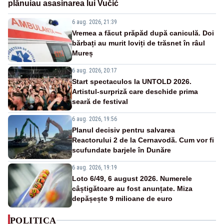
plănuiau asasinarea lui Vučić
6 aug. 2026, 21:39
Vremea a făcut prăpăd după caniculă. Doi
bărbați au murit loviți de trăsnet în râul
Mureș
6 aug. 2026, 20:17
Start spectaculos la UNTOLD 2026.
Artistul-surpriză care deschide prima
seară de festival
6 aug. 2026, 19:56
Planul decisiv pentru salvarea
Reactorului 2 de la Cernavodă. Cum vor fi
scufundate barjele în Dunăre
6 aug. 2026, 19:19
Loto 6/49, 6 august 2026. Numerele
câștigătoare au fost anunțate. Miza
depășește 9 milioane de euro
POLITICA