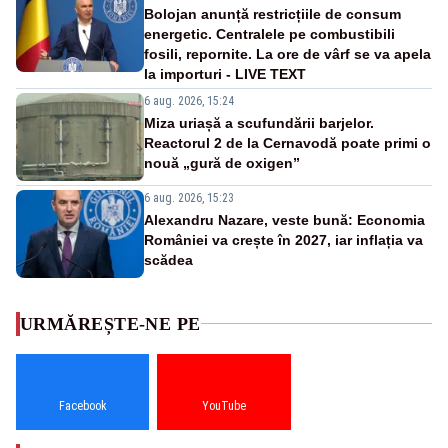
Bolojan anunță restricțiile de consum
energetic. Centralele pe combustibili
fosili, repornite. La ore de vârf se va apela
la importuri - LIVE TEXT
6 aug. 2026, 15:24
Miza uriașă a scufundării barjelor.
Reactorul 2 de la Cernavodă poate primi o
nouă „gură de oxigen”
6 aug. 2026, 15:23
Alexandru Nazare, veste bună: Economia
României va crește în 2027, iar inflația va
scădea
URMĂREȘTE-NE PE
Facebook
YouTube