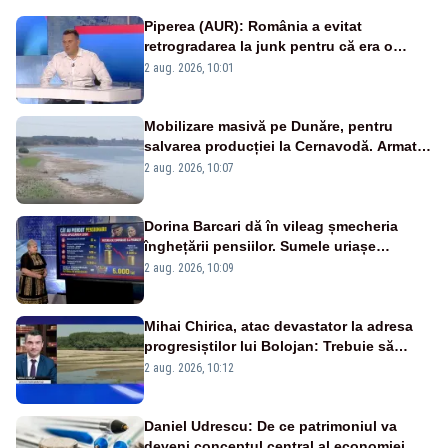
Piperea (AUR): România a evitat
retrogradarea la junk pentru că era o
catastrofă pentru bănci și fondurile de
2 aug. 2026, 10:01
pensii
Mobilizare masivă pe Dunăre, pentru
salvarea producției la Cernavodă. Armata
va detona o stâncă și va devia apa
2 aug. 2026, 10:07
fluviului - IMAGINI AERIENE
Dorina Barcari dă în vileag șmecheria
înghețării pensiilor. Sumele uriașe
pierdute de fiecare român
2 aug. 2026, 10:09
Mihai Chirica, atac devastator la adresa
progresiștilor lui Bolojan: Trebuie să
protejăm și natura, dar nu șținem omaneii
2 aug. 2026, 10:12
în stare permanentă de alertă
Daniel Udrescu: De ce patrimoniul va
deveni conceptul central al economiei