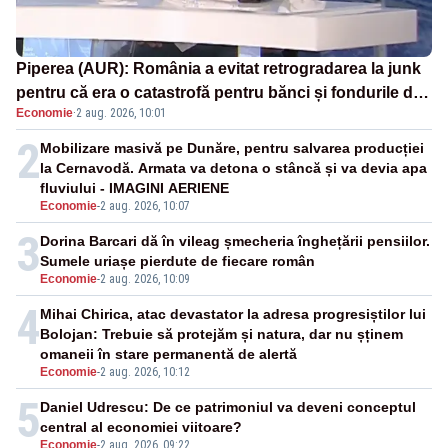
Piperea (AUR): România a evitat retrogradarea la junk
pentru că era o catastrofă pentru bănci și fondurile de
Economie
·
2 aug. 2026, 10:01
pensii
2
Mobilizare masivă pe Dunăre, pentru salvarea producției
la Cernavodă. Armata va detona o stâncă și va devia apa
fluviului - IMAGINI AERIENE
Economie
-
2 aug. 2026, 10:07
3
Dorina Barcari dă în vileag șmecheria înghețării pensiilor.
Sumele uriașe pierdute de fiecare român
Economie
-
2 aug. 2026, 10:09
4
Mihai Chirica, atac devastator la adresa progresiștilor lui
Bolojan: Trebuie să protejăm și natura, dar nu șținem
omaneii în stare permanentă de alertă
Economie
-
2 aug. 2026, 10:12
5
Daniel Udrescu: De ce patrimoniul va deveni conceptul
central al economiei viitoare?
Economie
-
2 aug. 2026, 09:22