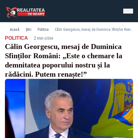
Acasă
Știri
Politica
Călin Georgescu, mesaj de Duminica Sfinților Români: „Este o chemare la demnitatea poporului nostru și la rădăcini. Putem renaște!”
·
POLITICA
2 min citire
Călin Georgescu, mesaj de Duminica
Sfinților Români: „Este o chemare la
demnitatea poporului nostru și la
rădăcini. Putem renaște!”