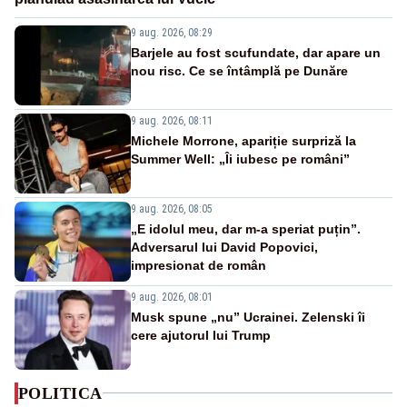
9 aug. 2026, 08:29
Barjele au fost scufundate, dar apare un
nou risc. Ce se întâmplă pe Dunăre
9 aug. 2026, 08:11
Michele Morrone, apariție surpriză la
Summer Well: „Îi iubesc pe români”
9 aug. 2026, 08:05
„E idolul meu, dar m-a speriat puțin”.
Adversarul lui David Popovici,
impresionat de român
9 aug. 2026, 08:01
Musk spune „nu” Ucrainei. Zelenski îi
cere ajutorul lui Trump
POLITICA