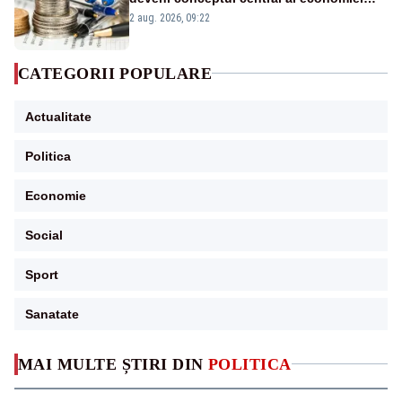
viitoare?
2 aug. 2026, 09:22
CATEGORII POPULARE
Actualitate
Politica
Economie
Social
Sport
Sanatate
MAI MULTE ȘTIRI DIN
POLITICA