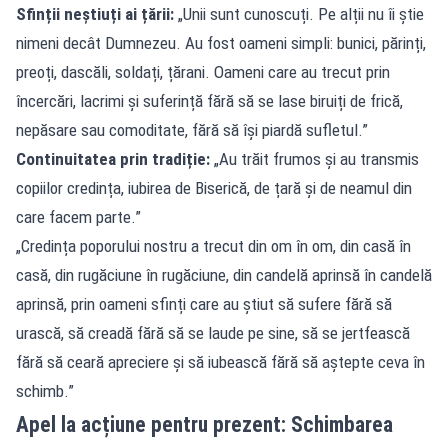
Sfinții neștiuți ai țării:
„Unii sunt cunoscuți. Pe alții nu îi știe
nimeni decât Dumnezeu. Au fost oameni simpli: bunici, părinți,
preoți, dascăli, soldați, țărani. Oameni care au trecut prin
încercări, lacrimi și suferință fără să se lase biruiți de frică,
nepăsare sau comoditate, fără să își piardă sufletul.”
Continuitatea prin tradiție:
„Au trăit frumos și au transmis
copiilor credința, iubirea de Biserică, de țară și de neamul din
care facem parte.”
„Credința poporului nostru a trecut din om în om, din casă în
casă, din rugăciune în rugăciune, din candelă aprinsă în candelă
aprinsă, prin oameni sfinți care au știut să sufere fără să
urască, să creadă fără să se laude pe sine, să se jertfească
fără să ceară apreciere și să iubească fără să aștepte ceva în
schimb.”
Apel la acțiune pentru prezent: Schimbarea