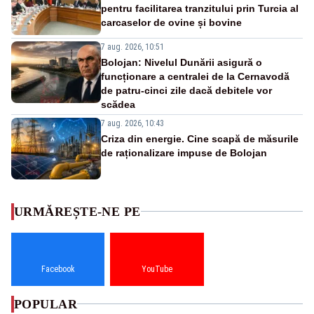
pentru facilitarea tranzitului prin Turcia al
carcaselor de ovine și bovine
7 aug. 2026, 10:51
Bolojan: Nivelul Dunării asigură o
funcționare a centralei de la Cernavodă
de patru-cinci zile dacă debitele vor
scădea
7 aug. 2026, 10:43
Criza din energie. Cine scapă de măsurile
de raționalizare impuse de Bolojan
URMĂREȘTE-NE PE
Facebook
YouTube
POPULAR