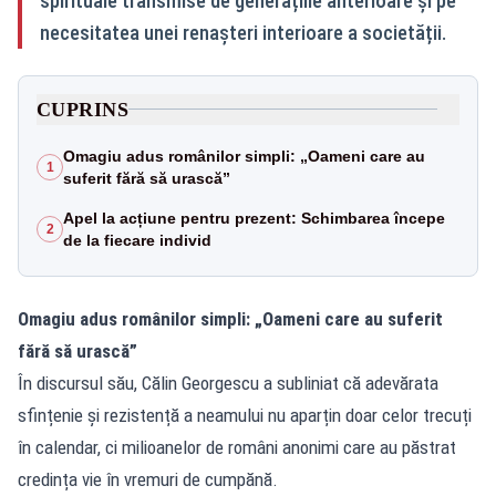
spirituale transmise de generațiile anterioare și pe
necesitatea unei renașteri interioare a societății.
CUPRINS
Omagiu adus românilor simpli: „Oameni care au
1
suferit fără să urască”
Apel la acțiune pentru prezent: Schimbarea începe
2
de la fiecare individ
Omagiu adus românilor simpli: „Oameni care au suferit
fără să urască”
În discursul său, Călin Georgescu a subliniat că adevărata
sfințenie și rezistență a neamului nu aparțin doar celor trecuți
în calendar, ci milioanelor de români anonimi care au păstrat
credința vie în vremuri de cumpănă.