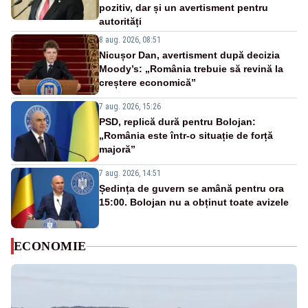
pozitiv, dar și un avertisment pentru
autorități
8 aug. 2026, 08:51
Nicușor Dan, avertisment după decizia
Moody’s: „România trebuie să revină la
creștere economică”
7 aug. 2026, 15:26
PSD, replică dură pentru Bolojan:
„România este într-o situație de forță
majoră”
7 aug. 2026, 14:51
Ședința de guvern se amână pentru ora
15:00. Bolojan nu a obținut toate avizele
ECONOMIE