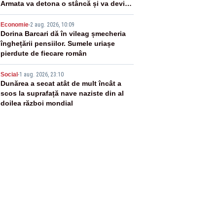
Armata va detona o stâncă și va devia
apa fluviului - IMAGINI AERIENE
4
Economie
-
2 aug. 2026, 10:09
Dorina Barcari dă în vileag șmecheria
înghețării pensiilor. Sumele uriașe
pierdute de fiecare român
5
Social
-
1 aug. 2026, 23:10
Dunărea a secat atât de mult încât a
scos la suprafață nave naziste din al
doilea război mondial