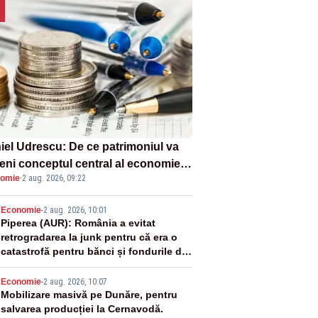
iel Udrescu: De ce patrimoniul va
eni conceptul central al economiei
omie
·
2 aug. 2026, 09:22
oare?
2
Economie
-
2 aug. 2026, 10:01
Piperea (AUR): România a evitat
retrogradarea la junk pentru că era o
catastrofă pentru bănci și fondurile de
pensii
3
Economie
-
2 aug. 2026, 10:07
Mobilizare masivă pe Dunăre, pentru
salvarea producției la Cernavodă.