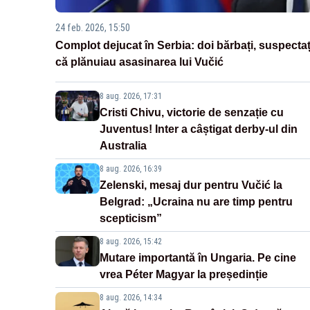
24 feb. 2026, 15:50
Complot dejucat în Serbia: doi bărbați, suspectaț
că plănuiau asasinarea lui Vučić
8 aug. 2026, 17:31
Cristi Chivu, victorie de senzație cu
Juventus! Inter a câștigat derby-ul din
Australia
8 aug. 2026, 16:39
Zelenski, mesaj dur pentru Vučić la
Belgrad: „Ucraina nu are timp pentru
scepticism”
8 aug. 2026, 15:42
Mutare importantă în Ungaria. Pe cine
vrea Péter Magyar la președinție
8 aug. 2026, 14:34