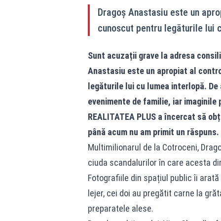
Dragoș Anastasiu este un aprop
cunoscut pentru legăturile lui 
Sunt acuzații grave la adresa consilie
Anastasiu este un apropiat al contr
legăturile lui cu lumea interlopă. De 
evenimente de familie, iar imaginile 
REALITATEA PLUS a încercat să obți
până acum nu am primit un răspuns.
Multimilionarul de la Cotroceni, Drag
ciuda scandalurilor în care acesta din
Fotografiile din spațiul public îi arat
lejer, cei doi au pregătit carne la gră
preparatele alese.