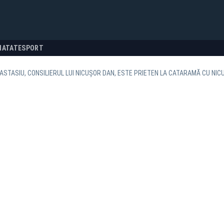
NATATE
SPORT
STASIU, CONSILIERUL LUI NICUȘOR DAN, ESTE PRIETEN LA CATARAMĂ CU NIC