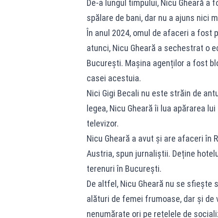
De-a lungul timpului, Nicu Gheară a f
spălare de bani, dar nu a ajuns nici 
În anul 2024, omul de afaceri a fost 
atunci, Nicu Gheară a sechestrat o ech
București. Mașina agenților a fost bl
casei acestuia.
Nici Gigi Becali nu este străin de an
legea, Nicu Gheară îi lua apărarea lui 
televizor.
Nicu Gheară a avut și are afaceri în R
Austria, spun jurnaliștii. Deține hoteluri
terenuri în București.
De altfel, Nicu Gheară nu se sfiește s
alături de femei frumoase, dar și de
nenumărate ori pe rețelele de sociali