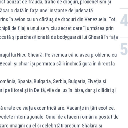
ost acuzat de fraudă, trafic de droguri, proxenetism și
măcar o dată în fața unei instanțe de judecată.
prins în avion cu un cărăuș de droguri din Venezuela. Tot
ipă de filaj a unui serviciu secret care îl urmărea prin
ocată și percheziționată de bodyguarzii lui Gheară în fața
turajul lui Nicu Gheară. Pe vremea când avea probleme cu
Becali și chiar își permitea să îi închidă gura în direct la
omânia, Spania, Bulgaria, Serbia, Bulgaria, Elveția și
 pe litoral și în Deltă, vile de lux în Ibiza, dar și clădiri și
ă arate ce viața excentrică are. Vacanțe în țări exotice,
 vedete internaționale. Omul de afaceri român a postat de
zare imagini cu el și celebrități precum Shakira și