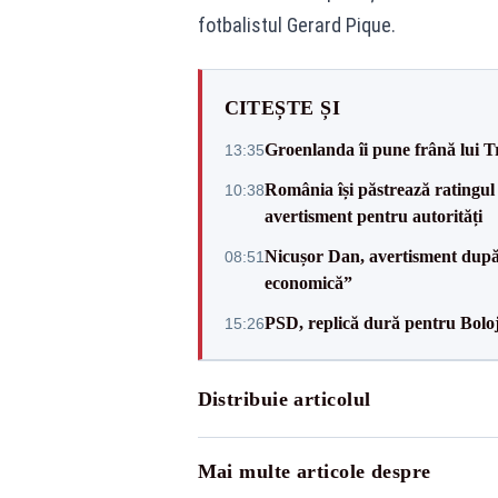
fotbalistul Gerard Pique.
CITEȘTE ȘI
Groenlanda îi pune frână lui 
13:35
România își păstrează ratingul 
10:38
avertisment pentru autorități
Nicușor Dan, avertisment după 
08:51
economică”
PSD, replică dură pentru Boloj
15:26
Distribuie articolul
Mai multe articole despre