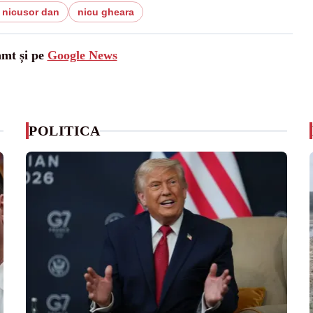
r nicusor dan
nicu gheara
amt și pe
Google News
POLITICA