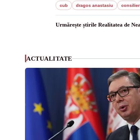
cub
dragos anastasiu
consilie
Urmărește știrile Realitatea de Ne
ACTUALITATE