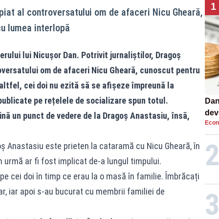
1
iat al controversatului om de afaceri Nicu Gheară,
cu lumea interlopă
rului lui Nicușor Dan. Potrivit jurnaliștilor, Dragoș
oversatului om de afaceri Nicu Gheară, cunoscut pentru
altfel, cei doi nu ezită să se afișeze împreună la
publicate pe rețelele de socializare spun totul.
Dan
dev
nă un punct de vedere de la Dragoș Anastasiu, însă,
Econ
viit
oș Anastasiu este prieten la cataramă cu Nicu Gheară, în
 urmă ar fi fost implicat de-a lungul timpului.
ă pe cei doi în timp ce erau la o masă în familie. Îmbrăcați
tar, iar apoi s-au bucurat cu membrii familiei de