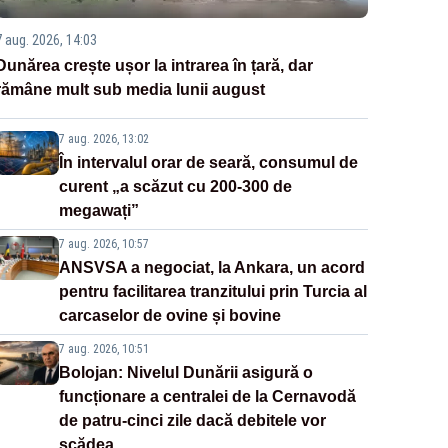
7 aug. 2026, 14:03
Dunărea crește ușor la intrarea în țară, dar
rămâne mult sub media lunii august
7 aug. 2026, 13:02
În intervalul orar de seară, consumul de
curent „a scăzut cu 200-300 de
megawați”
7 aug. 2026, 10:57
ANSVSA a negociat, la Ankara, un acord
pentru facilitarea tranzitului prin Turcia al
carcaselor de ovine și bovine
7 aug. 2026, 10:51
Bolojan: Nivelul Dunării asigură o
funcționare a centralei de la Cernavodă
de patru-cinci zile dacă debitele vor
scădea