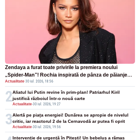
Zendaya a furat toate privirile la premiera noului
„Spider-Man”! Rochia inspirată de pânza de păianjen a
Actualitate
·
30 iul. 2026, 18:56
făcut senzație
2
Aliatul lui Putin revine în prim-plan! Patriarhul Kiril
justifică războiul într-o nouă carte
Actualitate
-
30 iul. 2026, 19:27
3
Alertă pe piața energiei! Dunărea se apropie de nivelul
critic, iar reactorul 2 de la Cernavodă ar putea fi oprit
Actualitate
-
30 iul. 2026, 19:56
Intervenție de urgență în Pitești! Un bebeluș a rămas