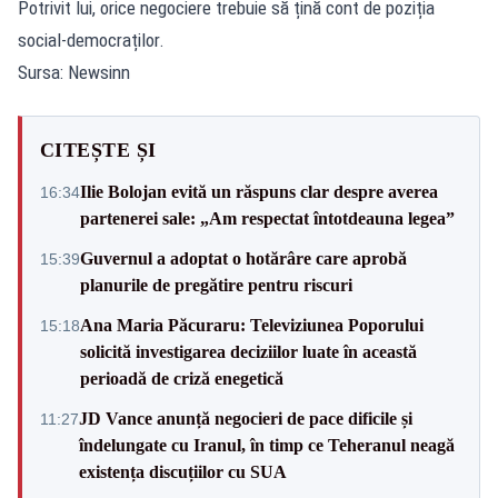
Potrivit lui, orice negociere trebuie să țină cont de poziția
social-democraților.
Sursa: Newsinn
CITEȘTE ȘI
Ilie Bolojan evită un răspuns clar despre averea
16:34
partenerei sale: „Am respectat întotdeauna legea”
Guvernul a adoptat o hotărâre care aprobă
15:39
planurile de pregătire pentru riscuri
Ana Maria Păcuraru: Televiziunea Poporului
15:18
solicită investigarea deciziilor luate în această
perioadă de criză enegetică
JD Vance anunță negocieri de pace dificile și
11:27
îndelungate cu Iranul, în timp ce Teheranul neagă
existența discuțiilor cu SUA