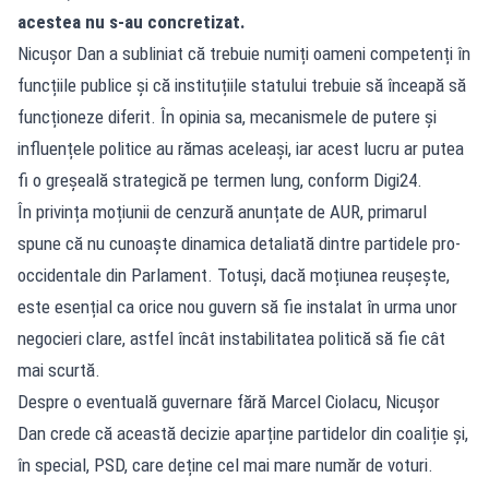
acestea nu s-au concretizat.
Nicușor Dan a subliniat că trebuie numiți oameni competenți în
funcțiile publice și că instituțiile statului trebuie să înceapă să
funcționeze diferit. În opinia sa, mecanismele de putere și
influențele politice au rămas aceleași, iar acest lucru ar putea
fi o greșeală strategică pe termen lung, conform Digi24.
În privința moțiunii de cenzură anunțate de AUR, primarul
spune că nu cunoaște dinamica detaliată dintre partidele pro-
occidentale din Parlament. Totuși, dacă moțiunea reușește,
este esențial ca orice nou guvern să fie instalat în urma unor
negocieri clare, astfel încât instabilitatea politică să fie cât
mai scurtă.
Despre o eventuală guvernare fără Marcel Ciolacu, Nicușor
Dan crede că această decizie aparține partidelor din coaliție și,
în special, PSD, care deține cel mai mare număr de voturi.