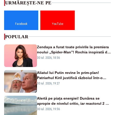
URMĂREȘTE-NE PE
Facebook
YouTube
POPULAR
Zendaya a furat toate privirile la premiera
noului „Spider-Man”! Rochia inspirată de
pânza de păianjen a făcut senzație
30 iul. 2026, 18:56
Aliatul lui Putin revine în prim-plan!
Patriarhul Kiril justifică războiul într-o
nouă carte
30 iul. 2026, 19:27
Alertă pe piața energiei! Dunărea se
apropie de nivelul critic, iar reactorul 2 de
la Cernavodă ar putea fi oprit
30 iul. 2026, 19:56