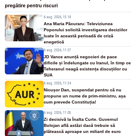
pregătire pentru riscuri
6 aug. 2026, 15:18
Ana Maria Păcuraru: Televiziunea
Poporului solicită investigarea deciziilor
luate în această perioadă de criză
enegetică
6 aug. 2026, 11:27
JD Vance anunță negocieri de pace
dificile și îndelungate cu Iranul, în timp ce
Teheranul neagă existența discuțiilor cu
SUA
6 aug. 2026, 11:24
Nicușor Dan, suspendat pentru că nu
propune un nume de prim-ministru, așa
cum prevede Constituția!
6 aug. 2026, 11:05
Zi decisivă la Înalta Curte. Guvernul
Bolojan află astăzi dacă trebuie să
plătească aproape un miliard de euro