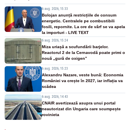
6 aug. 2026, 15:33
Bolojan anunță restricțiile de consum
energetic. Centralele pe combustibili
fosili, repornite. La ore de vârf se va apela
la importuri - LIVE TEXT
6 aug. 2026, 15:24
Miza uriașă a scufundării barjelor.
Reactorul 2 de la Cernavodă poate primi o
nouă „gură de oxigen”
6 aug. 2026, 15:23
Alexandru Nazare, veste bună: Economia
României va crește în 2027, iar inflația va
scădea
6 aug. 2026, 14:43
CNAIR avertizează asupra unui portal
neautorizat din Ungaria care scumpește
rovinieta