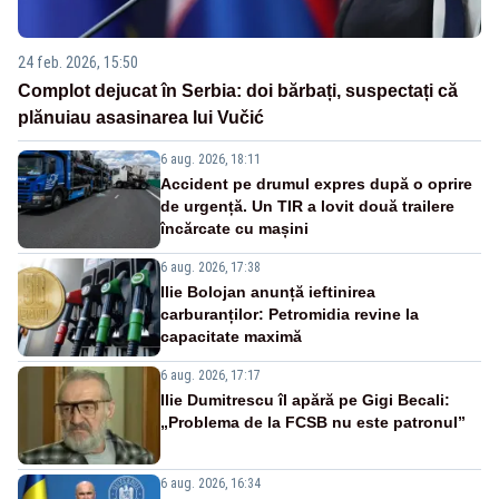
24 feb. 2026, 15:50
Complot dejucat în Serbia: doi bărbați, suspectați că
plănuiau asasinarea lui Vučić
6 aug. 2026, 18:11
Accident pe drumul expres după o oprire
de urgență. Un TIR a lovit două trailere
încărcate cu mașini
6 aug. 2026, 17:38
Ilie Bolojan anunță ieftinirea
carburanților: Petromidia revine la
capacitate maximă
6 aug. 2026, 17:17
Ilie Dumitrescu îl apără pe Gigi Becali:
„Problema de la FCSB nu este patronul”
6 aug. 2026, 16:34