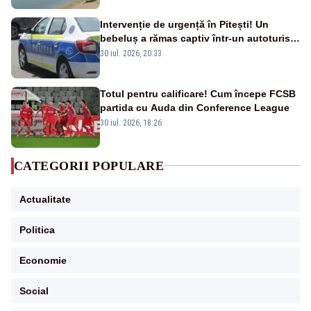
Intervenție de urgență în Pitești! Un
bebeluș a rămas captiv într-un autoturism
din cauza unei defecțiuni
30 iul. 2026, 20:33
Totul pentru calificare! Cum începe FCSB
partida cu Auda din Conference League
30 iul. 2026, 18:26
CATEGORII POPULARE
Actualitate
Politica
Economie
Social