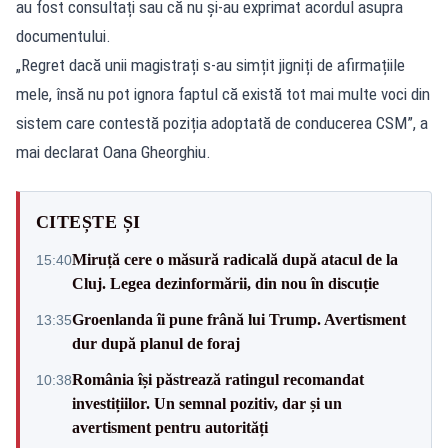
au fost consultați sau că nu și-au exprimat acordul asupra
documentului.
„Regret dacă unii magistrați s-au simțit jigniți de afirmațiile
mele, însă nu pot ignora faptul că există tot mai multe voci din
sistem care contestă poziția adoptată de conducerea CSM”, a
mai declarat Oana Gheorghiu.
CITEȘTE ȘI
Miruță cere o măsură radicală după atacul de la
15:40
Cluj. Legea dezinformării, din nou în discuție
Groenlanda îi pune frână lui Trump. Avertisment
13:35
dur după planul de foraj
România își păstrează ratingul recomandat
10:38
investițiilor. Un semnal pozitiv, dar și un
avertisment pentru autorități