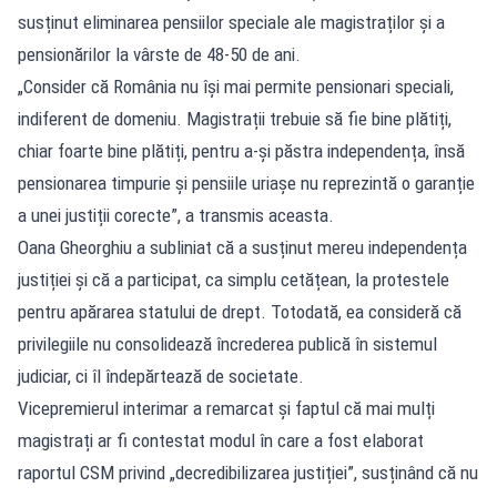
susținut eliminarea pensiilor speciale ale magistraților și a
pensionărilor la vârste de 48-50 de ani.
„Consider că România nu își mai permite pensionari speciali,
indiferent de domeniu. Magistrații trebuie să fie bine plătiți,
chiar foarte bine plătiți, pentru a-și păstra independența, însă
pensionarea timpurie și pensiile uriașe nu reprezintă o garanție
a unei justiții corecte”, a transmis aceasta.
Oana Gheorghiu a subliniat că a susținut mereu independența
justiției și că a participat, ca simplu cetățean, la protestele
pentru apărarea statului de drept. Totodată, ea consideră că
privilegiile nu consolidează încrederea publică în sistemul
judiciar, ci îl îndepărtează de societate.
Vicepremierul interimar a remarcat și faptul că mai mulți
magistrați ar fi contestat modul în care a fost elaborat
raportul CSM privind „decredibilizarea justiției”, susținând că nu