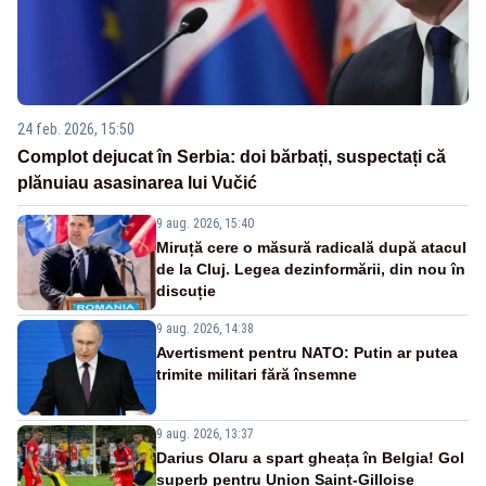
24 feb. 2026, 15:50
Complot dejucat în Serbia: doi bărbați, suspectați că
plănuiau asasinarea lui Vučić
9 aug. 2026, 15:40
Miruță cere o măsură radicală după atacul
de la Cluj. Legea dezinformării, din nou în
discuție
9 aug. 2026, 14:38
Avertisment pentru NATO: Putin ar putea
trimite militari fără însemne
9 aug. 2026, 13:37
Darius Olaru a spart gheața în Belgia! Gol
superb pentru Union Saint-Gilloise