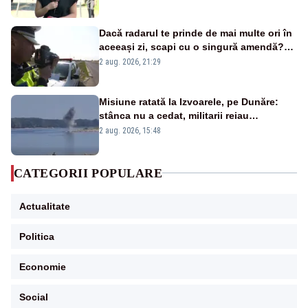
Dacă radarul te prinde de mai multe ori în
aceeași zi, scapi cu o singură amendă?
Ce spune legea
2 aug. 2026, 21:29
Misiune ratată la Izvoarele, pe Dunăre:
stânca nu a cedat, militarii reiau
detonările luni – VIDEO
2 aug. 2026, 15:48
CATEGORII POPULARE
Actualitate
Politica
Economie
Social