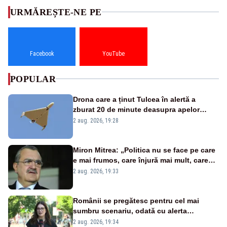
URMĂREȘTE-NE PE
Facebook
YouTube
POPULAR
Drona care a ținut Tulcea în alertă a
zburat 20 de minute deasupra apelor
României. Au fost ridicate două F-16
2 aug. 2026, 19:28
Miron Mitrea: „Politica nu se face pe care
e mai frumos, care înjură mai mult, care
țipă mai tare, ci pe proiecte”
2 aug. 2026, 19:33
Românii se pregătesc pentru cel mai
sumbru scenariu, odată cu alerta
energetică
2 aug. 2026, 19:34