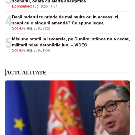
scenariu, odată cu alerta energetică
Economie
-
2 aug. 2026, 19:34
4
Dacă radarul te prinde de mai multe ori în aceeași zi,
scapi cu o singură amendă? Ce spune legea
Social
-
2 aug. 2026, 21:29
5
Misiune ratată la Izvoarele, pe Dunăre: stânca nu a cedat,
militarii reiau detonările luni – VIDEO
Social
-
2 aug. 2026, 15:48
ACTUALITATE