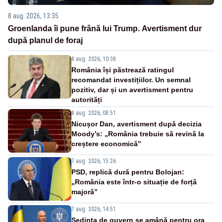
8 aug. 2026, 13:35
Groenlanda îi pune frână lui Trump. Avertisment dur
după planul de foraj
8 aug. 2026, 10:38
România își păstrează ratingul
recomandat investițiilor. Un semnal
pozitiv, dar și un avertisment pentru
autorități
8 aug. 2026, 08:51
Nicușor Dan, avertisment după decizia
Moody’s: „România trebuie să revină la
creștere economică”
7 aug. 2026, 15:26
PSD, replică dură pentru Bolojan:
„România este într-o situație de forță
majoră”
7 aug. 2026, 14:51
Ședința de guvern se amână pentru ora