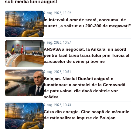
sub media lunii august
7 aug. 2026, 13:02
În intervalul orar de seară, consumul de
curent „a scăzut cu 200-300 de megawați”
7 aug. 2026, 10:57
ANSVSA a negociat, la Ankara, un acord
pentru facilitarea tranzitului prin Turcia al
carcaselor de ovine și bovine
7 aug. 2026, 10:51
Bolojan: Nivelul Dunării asigură o
funcționare a centralei de la Cernavodă
de patru-cinci zile dacă debitele vor
scădea
7 aug. 2026, 10:43
Criza din energie. Cine scapă de măsurile
de raționalizare impuse de Bolojan