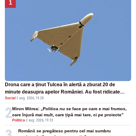
1
Drona care a ținut Tulcea în alertă a zburat 20 de
minute deasupra apelor României. Au fost ridicate
Social
·
2 aug. 2026, 19:28
două F-16
2
Miron Mitrea: „Politica nu se face pe care e mai frumos,
care înjură mai mult, care țipă mai tare, ci pe proiecte”
Politica
-
2 aug. 2026, 19:33
3
Românii se pregătesc pentru cel mai sumbru