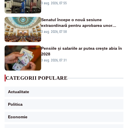
este interzisă luni, între orele 12:00 și
3 aug. 2026, 07:55
20:00
Senatul începe o nouă sesiune
extraordinară pentru aprobarea unor
jaloane din PNRR
3 aug. 2026, 07:58
Pensiile și salariile ar putea crește abia în
2028
3 aug. 2026, 07:31
CATEGORII POPULARE
Actualitate
Politica
Economie