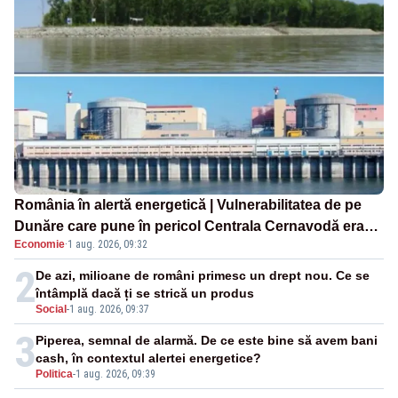
România în alertă energetică | Vulnerabilitatea de pe
Dunăre care pune în pericol Centrala Cernavodă era
Economie
·
1 aug. 2026, 09:32
cunoscută de pe vremea lui Ceaușescu
2
De azi, milioane de români primesc un drept nou. Ce se
întâmplă dacă ți se strică un produs
Social
-
1 aug. 2026, 09:37
3
Piperea, semnal de alarmă. De ce este bine să avem bani
cash, în contextul alertei energetice?
Politica
-
1 aug. 2026, 09:39