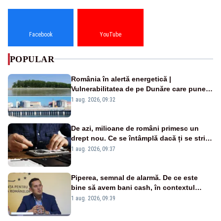
Facebook
YouTube
POPULAR
România în alertă energetică |
Vulnerabilitatea de pe Dunăre care pune
în pericol Centrala Cernavodă era
1 aug. 2026, 09:32
cunoscută de pe vremea lui Ceaușescu
De azi, milioane de români primesc un
drept nou. Ce se întâmplă dacă ți se strică
un produs
1 aug. 2026, 09:37
Piperea, semnal de alarmă. De ce este
bine să avem bani cash, în contextul
alertei energetice?
1 aug. 2026, 09:39