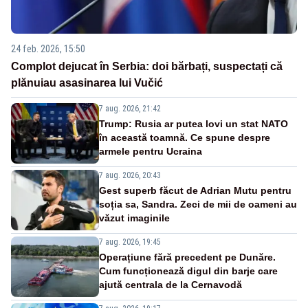
24 feb. 2026, 15:50
Complot dejucat în Serbia: doi bărbați, suspectați că
plănuiau asasinarea lui Vučić
7 aug. 2026, 21:42
Trump: Rusia ar putea lovi un stat NATO
în această toamnă. Ce spune despre
armele pentru Ucraina
7 aug. 2026, 20:43
Gest superb făcut de Adrian Mutu pentru
soția sa, Sandra. Zeci de mii de oameni au
văzut imaginile
7 aug. 2026, 19:45
Operațiune fără precedent pe Dunăre.
Cum funcționează digul din barje care
ajută centrala de la Cernavodă