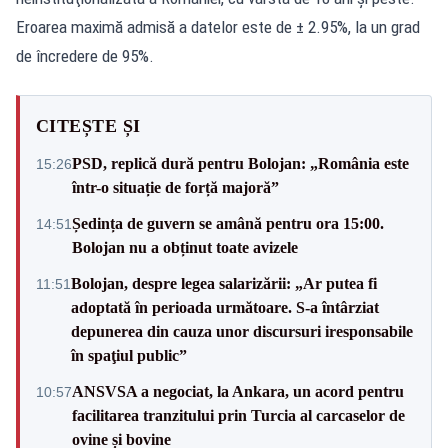
Eroarea maximă admisă a datelor este de ± 2.95%, la un grad
de încredere de 95%.
CITEȘTE ȘI
PSD, replică dură pentru Bolojan: „România este
15:26
într-o situație de forță majoră”
Ședința de guvern se amână pentru ora 15:00.
14:51
Bolojan nu a obținut toate avizele
Bolojan, despre legea salarizării: „Ar putea fi
11:51
adoptată în perioada următoare. S-a întârziat
depunerea din cauza unor discursuri iresponsabile
în spaţiul public”
ANSVSA a negociat, la Ankara, un acord pentru
10:57
facilitarea tranzitului prin Turcia al carcaselor de
ovine și bovine