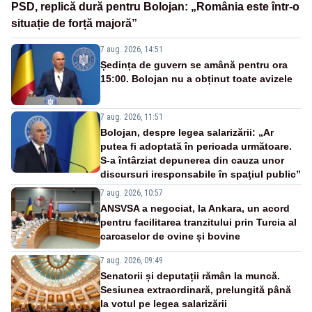
PSD, replică dură pentru Bolojan: „România este într-o
situație de forță majoră”
7 aug. 2026, 14:51
Ședința de guvern se amână pentru ora
15:00. Bolojan nu a obținut toate avizele
7 aug. 2026, 11:51
Bolojan, despre legea salarizării: „Ar
putea fi adoptată în perioada următoare.
S-a întârziat depunerea din cauza unor
discursuri iresponsabile în spaţiul public”
7 aug. 2026, 10:57
ANSVSA a negociat, la Ankara, un acord
pentru facilitarea tranzitului prin Turcia al
carcaselor de ovine și bovine
7 aug. 2026, 09:49
Senatorii și deputații rămân la muncă.
Sesiunea extraordinară, prelungită până
la votul pe legea salarizării