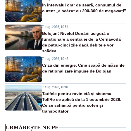
În intervalul orar de seară, consumul de
curent „a scăzut cu 200-300 de megawați”
7 aug. 2026, 10:51
Bolojan: Nivelul Dunării asigură o
funcționare a centralei de la Cernavodă
de patru-cinci zile dacă debitele vor
scădea
7 aug. 2026, 10:43
Criza din energie. Cine scapă de măsurile
de raționalizare impuse de Bolojan
7 aug. 2026, 10:01
Tarifele pentru rovinietă și sistemul
TollRo se aplică de la 1 octombrie 2026.
Ce se schimbă pentru șoferi și
transportatori
URMĂREȘTE-NE PE