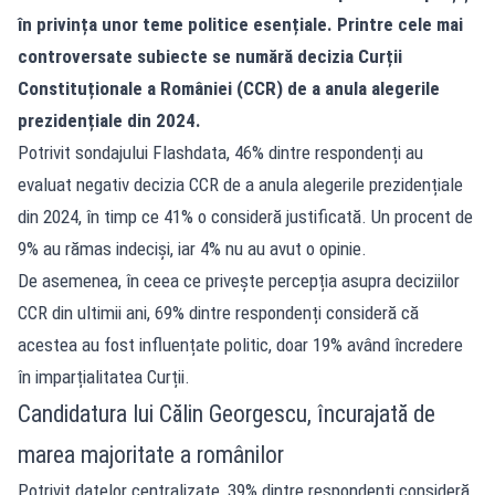
în privința unor teme politice esențiale. Printre cele mai
controversate subiecte se numără decizia Curții
Constituționale a României (CCR) de a anula alegerile
prezidențiale din 2024.
Potrivit sondajului Flashdata, 46% dintre respondenți au
evaluat negativ decizia CCR de a anula alegerile prezidențiale
din 2024, în timp ce 41% o consideră justificată. Un procent de
9% au rămas indeciși, iar 4% nu au avut o opinie.
De asemenea, în ceea ce privește percepția asupra deciziilor
CCR din ultimii ani, 69% dintre respondenți consideră că
acestea au fost influențate politic, doar 19% având încredere
în imparțialitatea Curții.
Candidatura lui Călin Georgescu, încurajată de
marea majoritate a românilor
Potrivit datelor centralizate, 39% dintre respondenți consideră