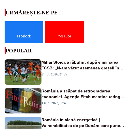
URMĂREȘTE-NE PE
Facebook
YouTube
POPULAR
Mihai Stoica a răbufnit după eliminarea
FCSB: „N-am văzut asemenea greșeli în
190 de meciuri europene”
31 iul. 2026, 21:35
România a scăpat de retrogradarea
economiei. Agenția Fitch menține ratingul
„BBB-” cu perspectivă negativă
1 aug. 2026, 06:48
România în alertă energetică |
Vulnerabilitatea de pe Dunăre care pune