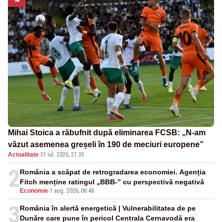
Mihai Stoica a răbufnit după eliminarea FCSB: „N-am
văzut asemenea greșeli în 190 de meciuri europene”
Actualitate
·
31 iul. 2026, 21:35
2
România a scăpat de retrogradarea economiei. Agenția
Fitch menține ratingul „BBB-” cu perspectivă negativă
Economie
-
1 aug. 2026, 06:48
3
România în alertă energetică | Vulnerabilitatea de pe
Dunăre care pune în pericol Centrala Cernavodă era