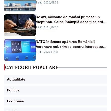
în pericol Centrala Cernavodă era
1 aug. 2026, 09:32
cunoscută de pe vremea lui Ceaușescu
De azi, milioane de români primesc un
drept nou. Ce se întâmplă dacă ți se strică
un produs
1 aug. 2026, 09:37
NATO întărește apărarea României!
Aeronave noi, trimise pentru interceptarea
și distrugerea dronelor
31 iul. 2026, 20:33
CATEGORII POPULARE
Actualitate
Politica
Economie