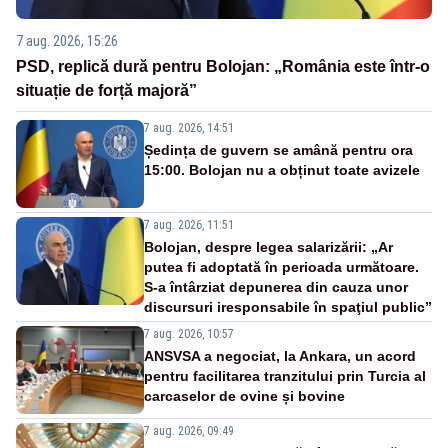
7 aug. 2026, 15:26
PSD, replică dură pentru Bolojan: „România este într-o
situație de forță majoră”
7 aug. 2026, 14:51
Ședința de guvern se amână pentru ora
15:00. Bolojan nu a obținut toate avizele
7 aug. 2026, 11:51
Bolojan, despre legea salarizării: „Ar
putea fi adoptată în perioada următoare.
S-a întârziat depunerea din cauza unor
discursuri iresponsabile în spaţiul public”
7 aug. 2026, 10:57
ANSVSA a negociat, la Ankara, un acord
pentru facilitarea tranzitului prin Turcia al
carcaselor de ovine și bovine
7 aug. 2026, 09:49