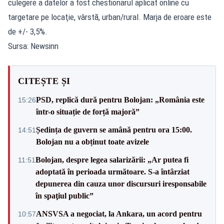
culegere a datelor a fost chestionarul aplicat online cu
targetare pe locaţie, vârstă, urban/rural. Marja de eroare este
de +/- 3,5%.
Sursa: Newsinn
CITEȘTE ȘI
PSD, replică dură pentru Bolojan: „România este
15:26
într-o situație de forță majoră”
Ședința de guvern se amână pentru ora 15:00.
14:51
Bolojan nu a obținut toate avizele
Bolojan, despre legea salarizării: „Ar putea fi
11:51
adoptată în perioada următoare. S-a întârziat
depunerea din cauza unor discursuri iresponsabile
în spaţiul public”
ANSVSA a negociat, la Ankara, un acord pentru
10:57