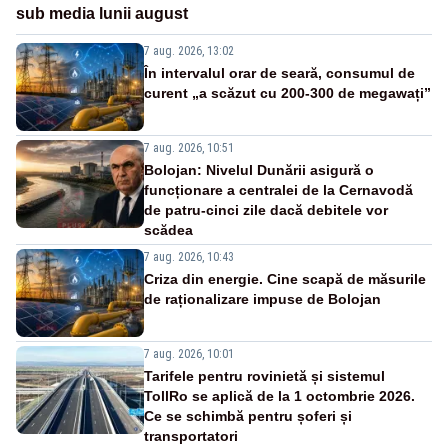
sub media lunii august
7 aug. 2026, 13:02
În intervalul orar de seară, consumul de
curent „a scăzut cu 200-300 de megawați”
7 aug. 2026, 10:51
Bolojan: Nivelul Dunării asigură o
funcționare a centralei de la Cernavodă
de patru-cinci zile dacă debitele vor
scădea
7 aug. 2026, 10:43
Criza din energie. Cine scapă de măsurile
de raționalizare impuse de Bolojan
7 aug. 2026, 10:01
Tarifele pentru rovinietă și sistemul
TollRo se aplică de la 1 octombrie 2026.
Ce se schimbă pentru șoferi și
transportatori