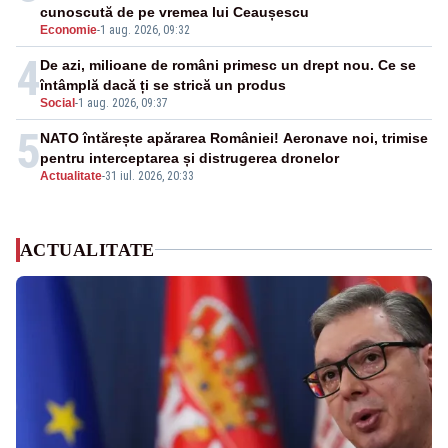
cunoscută de pe vremea lui Ceaușescu
Economie
-
1 aug. 2026, 09:32
4
De azi, milioane de români primesc un drept nou. Ce se
întâmplă dacă ți se strică un produs
Social
-
1 aug. 2026, 09:37
5
NATO întărește apărarea României! Aeronave noi, trimise
pentru interceptarea și distrugerea dronelor
Actualitate
-
31 iul. 2026, 20:33
ACTUALITATE