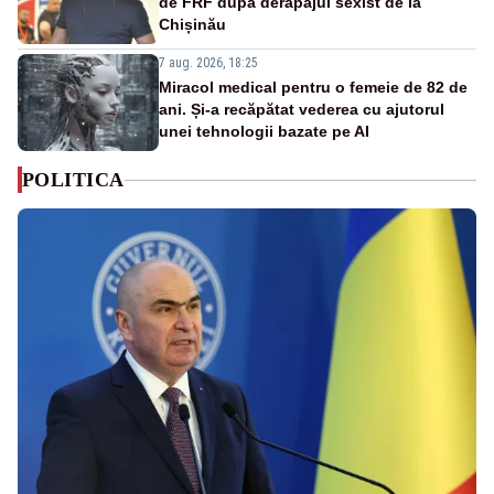
de FRF după derapajul sexist de la
Chișinău
7 aug. 2026, 18:25
Miracol medical pentru o femeie de 82 de
ani. Și-a recăpătat vederea cu ajutorul
unei tehnologii bazate pe AI
POLITICA