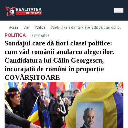
Acasă
Știri
Politica
Sondajul care dă fiori clasei politice: cum văd românii anularea alegerilor. Candidatura lui Călin Georgescu, încurajată de români în proporție COVÂRȘITOARE
·
POLITICA
2 min citire
Sondajul care dă fiori clasei politice:
cum văd românii anularea alegerilor.
Candidatura lui Călin Georgescu,
încurajată de români în proporție
COVÂRȘITOARE