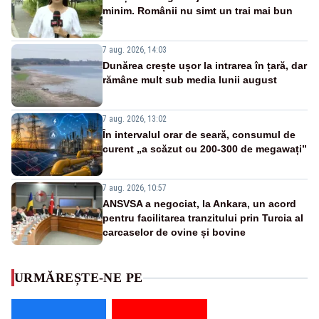
minim. Românii nu simt un trai mai bun
7 aug. 2026, 14:03
Dunărea crește ușor la intrarea în țară, dar
rămâne mult sub media lunii august
7 aug. 2026, 13:02
În intervalul orar de seară, consumul de
curent „a scăzut cu 200-300 de megawați”
7 aug. 2026, 10:57
ANSVSA a negociat, la Ankara, un acord
pentru facilitarea tranzitului prin Turcia al
carcaselor de ovine și bovine
URMĂREȘTE-NE PE