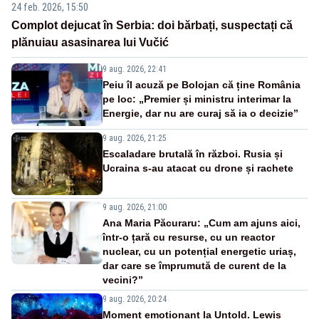
24 feb. 2026, 15:50
Complot dejucat în Serbia: doi bărbați, suspectați că
plănuiau asasinarea lui Vučić
9 aug. 2026, 22:41
Peiu îl acuză pe Bolojan că ține România
pe loc: „Premier și ministru interimar la
Energie, dar nu are curaj să ia o decizie”
9 aug. 2026, 21:25
Escaladare brutală în război. Rusia și
Ucraina s-au atacat cu drone și rachete
9 aug. 2026, 21:00
Ana Maria Păcuraru: „Cum am ajuns aici,
într-o țară cu resurse, cu un reactor
nuclear, cu un potențial energetic uriaș,
dar care se împrumută de curent de la
vecini?”
9 aug. 2026, 20:24
Moment emoționant la Untold. Lewis