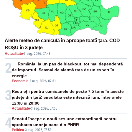
Alerte meteo de caniculă în aproape toată țara. COD
ROȘU în 3 județe
Actualitate
·
3 aug. 2026, 07:48
2
România, la un pas de blackout, tot mai dependentă
de importuri. Semnal de alarmă tras de un expert în
energie
Economie
-
3 aug. 2026, 07:51
3
Restricții pentru camioanele de peste 7,5 tone în aceste
județe din țară: circulația este interzisă luni, între orele
12:00 și 20:00
Actualitate
-
3 aug. 2026, 07:55
4
Senatul începe o nouă sesiune extraordinară pentru
aprobarea unor jaloane din PNRR
Politica
-
3 aug. 2026, 07:58