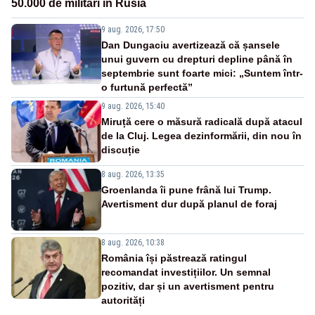
50.000 de militari în Rusia
9 aug. 2026, 17:50
Dan Dungaciu avertizează că șansele
unui guvern cu drepturi depline până în
septembrie sunt foarte mici: „Suntem într-
o furtună perfectă”
9 aug. 2026, 15:40
Miruță cere o măsură radicală după atacul
de la Cluj. Legea dezinformării, din nou în
discuție
8 aug. 2026, 13:35
Groenlanda îi pune frână lui Trump.
Avertisment dur după planul de foraj
8 aug. 2026, 10:38
România își păstrează ratingul
recomandat investițiilor. Un semnal
pozitiv, dar și un avertisment pentru
autorități