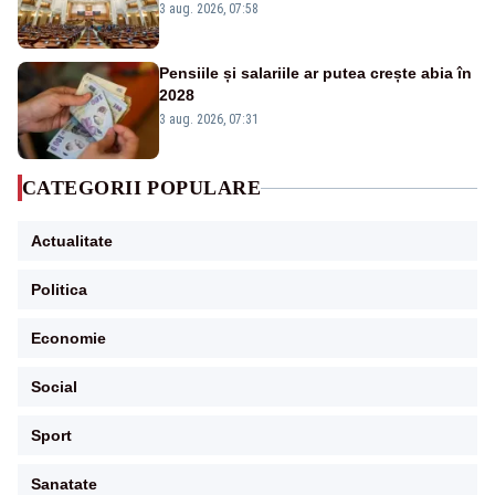
jaloane din PNRR
3 aug. 2026, 07:58
Pensiile și salariile ar putea crește abia în
2028
3 aug. 2026, 07:31
CATEGORII POPULARE
Actualitate
Politica
Economie
Social
Sport
Sanatate