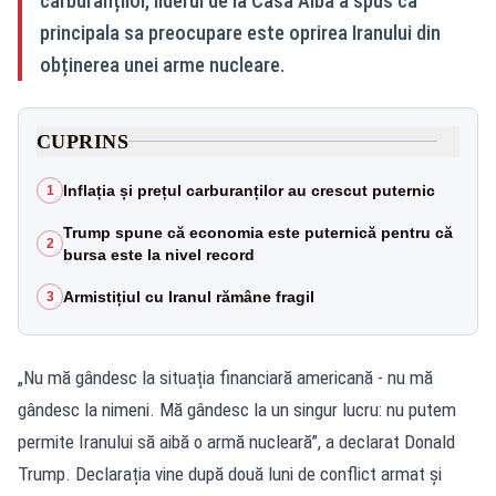
carburanților, liderul de la Casa Albă a spus că
principala sa preocupare este oprirea Iranului din
obținerea unei arme nucleare.
CUPRINS
Inflația și prețul carburanților au crescut puternic
1
Trump spune că economia este puternică pentru că
2
bursa este la nivel record
Armistițiul cu Iranul rămâne fragil
3
„Nu mă gândesc la situația financiară americană - nu mă
gândesc la nimeni. Mă gândesc la un singur lucru: nu putem
permite Iranului să aibă o armă nucleară”, a declarat Donald
Trump. Declarația vine după două luni de conflict armat și