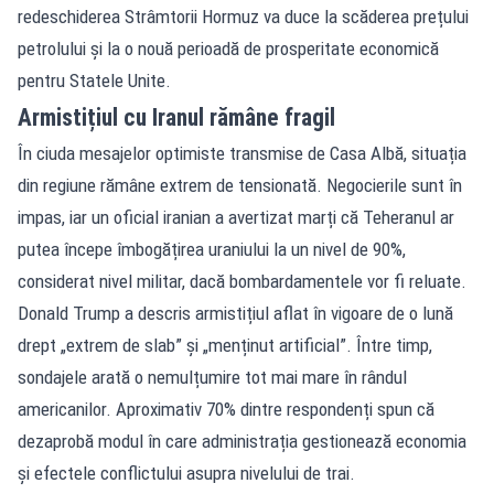
redeschiderea Strâmtorii Hormuz va duce la scăderea prețului
petrolului și la o nouă perioadă de prosperitate economică
pentru Statele Unite.
Armistițiul cu Iranul rămâne fragil
În ciuda mesajelor optimiste transmise de Casa Albă, situația
din regiune rămâne extrem de tensionată. Negocierile sunt în
impas, iar un oficial iranian a avertizat marți că Teheranul ar
putea începe îmbogățirea uraniului la un nivel de 90%,
considerat nivel militar, dacă bombardamentele vor fi reluate.
Donald Trump a descris armistițiul aflat în vigoare de o lună
drept „extrem de slab” și „menținut artificial”. Între timp,
sondajele arată o nemulțumire tot mai mare în rândul
americanilor. Aproximativ 70% dintre respondenți spun că
dezaprobă modul în care administrația gestionează economia
și efectele conflictului asupra nivelului de trai.