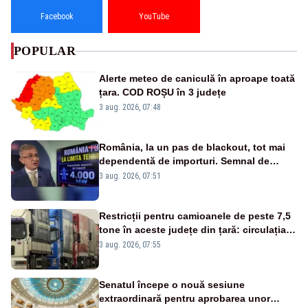
Facebook
YouTube
POPULAR
Alerte meteo de caniculă în aproape toată
țara. COD ROȘU în 3 județe
3 aug. 2026, 07:48
România, la un pas de blackout, tot mai
dependentă de importuri. Semnal de
alarmă tras de un expert în energie
3 aug. 2026, 07:51
Restricții pentru camioanele de peste 7,5
tone în aceste județe din țară: circulația
este interzisă luni, între orele 12:00 și
3 aug. 2026, 07:55
20:00
Senatul începe o nouă sesiune
extraordinară pentru aprobarea unor