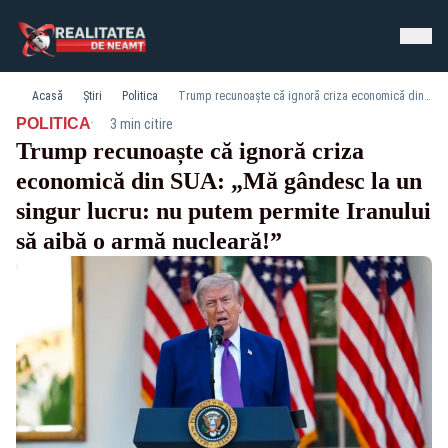
Acasă
Știri
Politica
Trump recunoaște că ignoră criza economică din SUA: „Mă gândesc la un singur lucru: nu putem permite Iranului să aibă o armă nucleară!”
·
POLITICA
3 min citire
Trump recunoaște că ignoră criza
economică din SUA: „Mă gândesc la un
singur lucru: nu putem permite Iranului
să aibă o armă nucleară!”